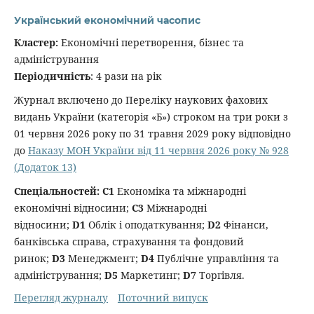
Український економічний часопис
Кластер:
Економічні перетворення, бізнес та
адміністрування
Періодичність
: 4 рази на рік
Журнал включено до Переліку наукових фахових
видань України (категорія «Б») строком на три роки з
01 червня 2026 року по 31 травня 2029 року відповідно
до
Наказу МОН України від 11 червня 2026 року № 928
(Додаток 13)
Спеціальностей:
С1
Економіка та міжнародні
економічні відносини;
C3
Міжнародні
відносини;
D1
Облік і оподаткування;
D2
Фінанси,
банківська справа, страхування та фондовий
ринок;
D3
Менеджмент;
D4
Публічне управління та
адміністрування;
D5
Маркетинг;
D7
Торгівля.
Перегляд журналу
Поточний випуск