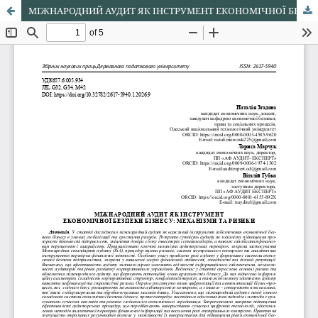
МІЖНАРОДНИЙ АУДИТ ЯК ІНСТРУМЕНТ ЕКОНОМІЧНОЇ БЕЗПЕКИ БІЗНЕСУ: МЕХАНІЗМИ ТА РИЗИКИ