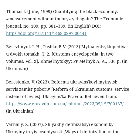
Thomas J. (June, 1999) Quantifying the black economy:
«measurement without theory» yet again? The Economic
journal, no. 109, pp. 381–389. (in English) DOI:
https://doi.org/10.1111/1468-0297.00441
Berezhnyuk I. H., Pashko P. V. (2013) Mytna entsyklopediya:
u dvokh tomakh. T. 2. [Customs encyclopedia: in two
volumes. Vol. 2]. Khmelʹnytsʹkyy: PP Melʹnyk A. A., 536 p. (in
Ukrainian)
Berestenko, V. (2023). Reforma ukrayinsʹkoyi mytnytsi:
servis zamistʹ poboriv [Reform of Ukrainian customs: service
instead of levies]. Ukrayinsʹka Pravda. Retrieved from:
https://www.epravda.com.ua/columns/2023/05/15/700137/
(in Ukrainian)
Varnaliy, Z. (2007). Shlyakhy detinizatsiyi ekonomiky
Ukrayiny ta yiyi osoblyvosti [Ways of detinization of the