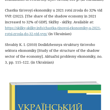
Chastka tinʹovoyi ekonomiky u 2021 rotsi zrosla do 32% vid
VVP. (2022). [The share of the shadow economy in 2021
increased to 32% of GDP]. Skilʹky - skilʹky. Available at:
https://skilky-skilky.info/chastka-tinovoi-ekonomiky-u-2021-
rotsi-zrosla-do-32-vid-vvp/
(in Ukrainian)
Shvabiy K. I. (2010) Doslidzhennya struktury tinʹovoho
sektora ekonomiky [Study of the structure of the shadow
sector of the economy]. Aktualʹni problemy ekonomiky, no.
3, pp. 115–122. (in Ukrainian)