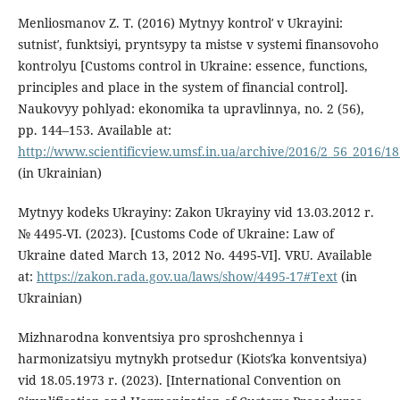
Menliosmanov Z. T. (2016) Mytnyy kontrolʹ v Ukrayini:
sutnistʹ, funktsiyi, pryntsypy ta mistse v systemi finansovoho
kontrolyu [Customs control in Ukraine: essence, functions,
principles and place in the system of financial control].
Naukovyy pohlyad: ekonomika ta upravlinnya, no. 2 (56),
pp. 144–153. Available at:
http://www.scientificview.umsf.in.ua/archive/2016/2_56_2016/18
(in Ukrainian)
Mytnyy kodeks Ukrayiny: Zakon Ukrayiny vid 13.03.2012 r.
№ 4495-VI. (2023). [Customs Code of Ukraine: Law of
Ukraine dated March 13, 2012 No. 4495-VI]. VRU. Available
at:
https://zakon.rada.gov.ua/laws/show/4495-17#Text
(in
Ukrainian)
Mizhnarodna konventsiya pro sproshchennya i
harmonizatsiyu mytnykh protsedur (Kiotsʹka konventsiya)
vid 18.05.1973 r. (2023). [International Convention on