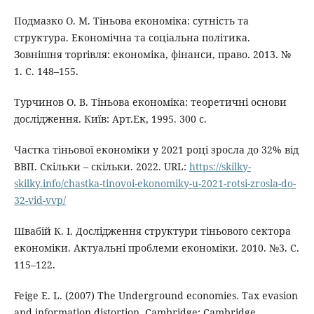
Подмазко О. М. Тіньова економіка: сутність та
структура. Економічна та соціальна політика.
Зовнішня торгівля: економіка, фінанси, право. 2013. №
1. С. 148–155.
Турчинов О. В. Тіньова економіка: теоретичні основи
дослідження. Київ: Арт.Ек, 1995. 300 с.
Частка тіньової економіки у 2021 році зросла до 32% від
ВВП. Скільки – скільки. 2022. URL:
https://skilky-
skilky.info/chastka-tinovoi-ekonomiky-u-2021-rotsi-zrosla-do-
32-vid-vvp/
Швабій К. І. Дослідження структури тіньового сектора
економіки. Актуальні проблеми економіки. 2010. №3. С.
115–122.
Feige E. L. (2007) The Underground economies. Tax evasion
and information distortion. Cambridge: Cambridge