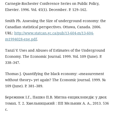
Carnegie-Rochester Conference Series on Public Policy,
Elsevier. 1996. Vol. 45(1). December. Р. 129–162.
Smith Ph. Assessing the Size of underground economy: the
Canadian statistical perspectives. Ottawa, Canada. 2006.
URL:
http://www.statcan.gc.ca/pub/13-604-m/13-604-
m1994028-eng.pdf
.
Tanzi V. Uses and Abuses of Estimates of the Underground
Economy. The Economic Journal. 1999. Vol. 109 (June). Р.
338–347.
Thomas J. Quantifying the black economy: «measurement
without theory» yet again? The Economic journal. 1999. №
109 (June). Р. 381–389.
Бережнюк І.Г., Пашко П.В. Митна енциклопедія: у двох
томах. Т. 2. Хмельницький : ПП Мельник А. А., 2013. 536
с.