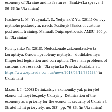
economy of Ukraine and its features]. Bankivsʹka sprava, 2,
56–66 (in Ukrainian)
Ivashova L. M., Yedynak,T. S., Yedynak V. Yu. (2011) Osnovy
mytnoho postaudytu: navch. Posibnyk [Basics of customs
post-audit: training. Manual]. Dnipropetrovsʹk: AMSU, 200 p.
(in Ukrainian)
Korniyenko Ya. (2018). Nedoskonale zakonodavstvo ta
koruptsiya. Osnovni problemy mytnytsi – doslidzhennya
[Imperfect legislation and corruption. The main problems of
customs are research]. Ukrayinsʹka Pravda. Available at:
https://www.epravda.com.ua/news/2018/06/12/637723/
(in
Ukrainian)
Mazur I. I. (2008) Detinizatsiya ekonomiky yak priorytet
ekonomichnoyi bezpeky Ukrayiny [Detinization of the
economy as a priority for the economic security of Ukraine].
Stratehichni priorytety, no. 3(8), pp. 76–83. (in Ukrainian)