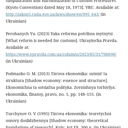
Simplification and Harmonization of Customs Procedures
(Kyoto Convention) dated May 18, 1973]. VRU. Available at:
http://zakon5.rada.gov.ua/laws/show/en/995_643/
(in
Ukrainian)
Perohanych Yu. (2023) Yaka reforma potribna mytnytsi
[What reform is needed for customs]. Ukrayinsʹka Pravda.
Available at:
https://www.epravda.com.ua/columns/2023/05/31/700690/
(in Ukrainian)
Podmazko O. M. (2013) Tinʹova ekonomika: sutnistʹ ta
struktura [Shadow economy: essence and structure].
Ekonomichna ta sotsialʹna polityka. Zovnishnya torhivlya:
ekonomika, finansy, pravo, no. 1, pp. 148–155. (in
Ukrainian)
Turchynov O. V. (1995) Tinʹova ekonomika: teoretychni
osnovy doslidzhennya [Shadow economy: theoretical
foundations of research]. Kyiv: Art.Ek, 300 p. (in Ukrainian)