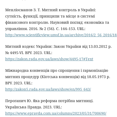
Менліосманов З. Т. Митний контроль в Україні:
сутність, функції, принципи та місце в системі
фінансового контролю. Науковий погляд: економіка та
управління. 2016. № 2 (56). С. 144–153. URL:
http://www.scientificview.umsf.in.ua/archive/2016/2_56_2016/18
Митний кодекс України: Закон України від 13.03.2012 р.
№ 4495-VI. ВРУ. 2023. URL:
https://zakon.rada.gov.ua/laws/show/4495-17#Text
Міжнародна конвенція про спрощення і гармонізацію
митних процедур (Кіотська конвенція) від 18.05.1973 р.
ВРУ. 2023. URL:
http://zakon5.rada.gov.ua/laws/show/en/995_643/
Пероганич Ю. Яка реформа потрібна митниці.
Українська Правда. 2023. URL:
https://www.epravda.com.ua/columns/2023/05/31/700690/