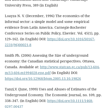
University Press, 389 (in English)
Loayza N. V. (December, 1996) The economics of the
informal sector: a simple model and some empirical
evidence from Latin America. Carnegie-Rochester
Conference Series on Public Policy, Elsevier. Vol. 45(1), pp.
129–162. (in English) DOI:
https://doi.org/10.1016/S0167-
2231(96)00021-8
Smith Ph. (2006) Assessing the Size of underground
economy: the Canadian statistical perspectives. Ottawa,
Canada. Available at:
http://www.statcan.gc.ca/pub/13-604-
m/13-604-m1994028-eng.pdf
(in English) DOI:
https://doi.org/10.12968/bjom.2005.13.10.19826
Tanzi,V. (June, 1999) Uses and Abuses of Estimates of the
Underground Economy. The Economic Journal, no. 109, pp.
338–347. (in English) DOI:
https://doi.org/10.1111/1468-
0297.00437