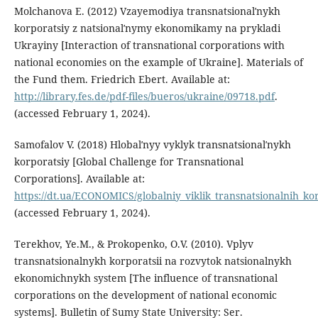
Molchanova E. (2012) Vzayemodiya transnatsionalʹnykh
korporatsiy z natsionalʹnymy ekonomikamy na prykladi
Ukrayiny [Interaction of transnational corporations with
national economies on the example of Ukraine]. Materials of
the Fund them. Friedrich Ebert. Available at:
http://library.fes.de/pdf-files/bueros/ukraine/09718.pdf
.
(accessed February 1, 2024).
Samofalov V. (2018) Hlobalʹnyy vyklyk transnatsionalʹnykh
korporatsiy [Global Challenge for Transnational
Corporations]. Available at:
https://dt.ua/ECONOMICS/globalniy_viklik_transnatsionalnih_ko
(accessed February 1, 2024).
Terekhov, Ye.M., & Prokopenko, O.V. (2010). Vplyv
transnatsionalnykh korporatsii na rozvytok natsionalnykh
ekonomichnykh system [The influence of transnational
corporations on the development of national economic
systems]. Bulletin of Sumy State University: Ser.