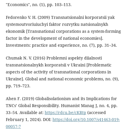
"Economics", no. (1), pp. 103–113.
Fedorenko V. H. (2009) Transnatsionalni korporatsii yak
systemoutvoriuiuchyi faktor rozvytku natsionalnykh
ekonomik [Transnational corporations as a system-forming
factor in the development of national economies].
Investments: practice and experience, no. (7), pp. 31–34.
Chumak N. V. (2016) Problemni aspekty diialnosti
transnatsionalnykh korporatsii v Ukraini [Problematic
aspects of the activity of transnational corporations in
Ukraine]. Global and national economic problems, no. (9),
pp. 719–723.
Ahen F. (2019) Globalisolationism and its Implications for
TNCs’ Global Responsibility. Humanist Manag J, no. 4, pp.
33–54. Available at:
https://rdcu.be/cKRtp
(accessed
February 1, 2024). DOI:
https://doi.org/10.1007/s41463-019-
00057-7