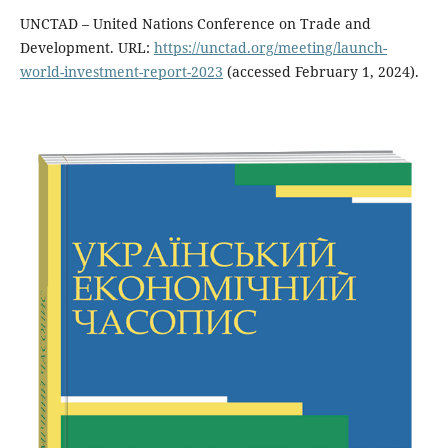
UNCTAD – United Nations Conference on Trade and
Development. URL:
https://unctad.org/meeting/launch-
world-investment-report-2023
(accessed February 1, 2024).