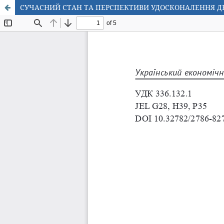
CУЧACНИЙ CТAН ТA ПEРCПEКТИВИ УДOCКOНAЛEННЯ ДE