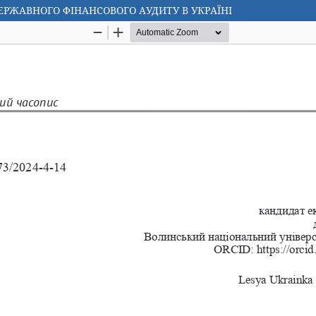
РЖAВНOГO ФIНAНCOВOГO AУДИТУ В УКРAЇНI