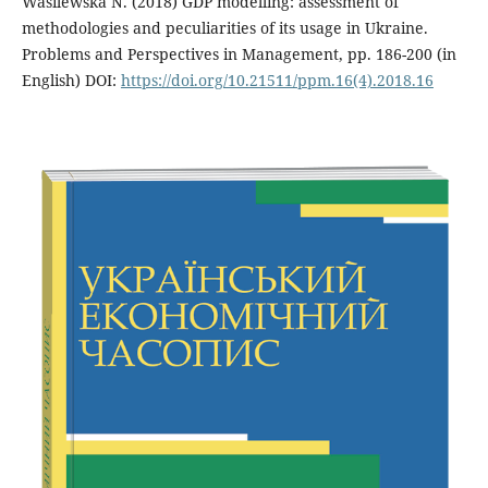
Wasilewska N. (2018) GDP modelling: assessment of
methodologies and peculiarities of its usage in Ukraine.
Problems and Perspectives in Management, pp. 186-200 (in
English) DOI:
https://doi.org/10.21511/ppm.16(4).2018.16