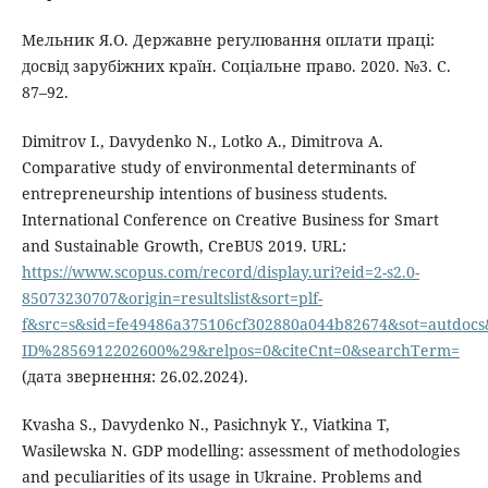
Мельник Я.О. Державне регулювання оплати праці:
досвід зарубіжних країн. Соціальне право. 2020. №3. С.
87–92.
Dimitrov I., Davydenko N., Lotko A., Dimitrova A.
Comparative study of environmental determinants of
entrepreneurship intentions of business students.
International Conference on Creative Business for Smart
and Sustainable Growth, CreBUS 2019. URL:
https://www.scopus.com/record/display.uri?eid=2-s2.0-
85073230707&origin=resultslist&sort=plf-
f&src=s&sid=fe49486a375106cf302880a044b82674&sot=autdocs
ID%2856912202600%29&relpos=0&citeCnt=0&searchTerm=
(дата звернення: 26.02.2024).
Kvasha S., Davydenko N., Pasichnyk Y., Viatkina T,
Wasilewska N. GDP modelling: assessment of methodologies
and peculiarities of its usage in Ukraine. Problems and