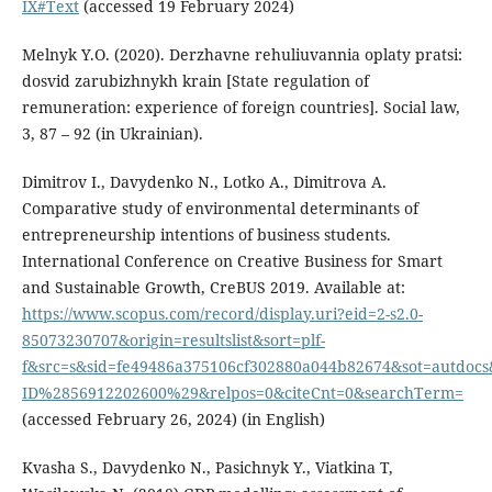
IX#Text
(accessed 19 February 2024)
Melnyk Y.O. (2020). Derzhavne rehuliuvannia oplaty pratsi:
dosvid zarubizhnykh krain [State regulation of
remuneration: experience of foreign countries]. Social law,
3, 87 – 92 (in Ukrainian).
Dimitrov I., Davydenko N., Lotko A., Dimitrova A.
Comparative study of environmental determinants of
entrepreneurship intentions of business students.
International Conference on Creative Business for Smart
and Sustainable Growth, CreBUS 2019. Available at:
https://www.scopus.com/record/display.uri?eid=2-s2.0-
85073230707&origin=resultslist&sort=plf-
f&src=s&sid=fe49486a375106cf302880a044b82674&sot=autdocs
ID%2856912202600%29&relpos=0&citeCnt=0&searchTerm=
(accessed February 26, 2024) (in English)
Kvasha S., Davydenko N., Pasichnyk Y., Viatkina T,