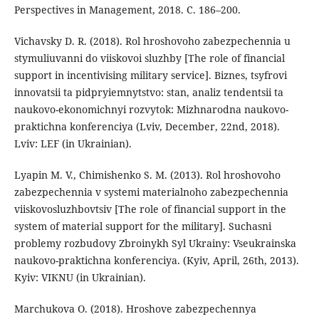
Perspectives in Management, 2018. С. 186–200.
Vichavsky D. R. (2018). Rol hroshovoho zabezpechennia u
stymuliuvanni do viiskovoi sluzhby [The role of financial
support in incentivising military service]. Biznes, tsyfrovi
innovatsii ta pidpryiemnytstvo: stan, analiz tendentsii ta
naukovo-ekonomichnyi rozvytok: Mizhnarodna naukovo-
praktichna konferenciya (Lviv, December, 22nd, 2018).
Lviv: LEF (in Ukrainian).
Lyapin M. V., Chimishenko S. M. (2013). Rol hroshovoho
zabezpechennia v systemi materialnoho zabezpechennia
viiskovosluzhbovtsiv [The role of financial support in the
system of material support for the military]. Suchasni
problemy rozbudovy Zbroinykh Syl Ukrainy: Vseukrainska
naukovo-praktichna konferenciya. (Kyiv, April, 26th, 2013).
Kyiv: VIКNU (in Ukrainian).
Marchukova O. (2018). Hroshove zabezpechennya