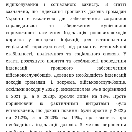
відшкодування і соціального захисту. В статті
зазначено, що індексація грошових доходів громадян
України є важливою для забезпечення соціальної
справедливості та збереження купівельної
спроможності населення. Індексація грошових доходів
корисна у випадках інфляції, для встановлення
соціальної справедливості, підтримання економічної
стабільності, політичного та соціального спокою. У
статті розглянуто поняття та особливості проведення
індексації грошового забезпечення
військовослужбовців. Доведено необхідність індексації
доходів громадян, і, зокрема, військовослужбовців,
оскільки доходи у 2022 р. знизилися на 5% в порівнянні
з 2021 р., а в 2023р. зросли лише на 18%. Проте
порівнюючи із фактичними витратами було
встановлено, що доходи повинні були зрости у 2022р
на 21,2%, а в 2023% на 14%., що свідчить про
необхідність індексації доходів. З метою вирішення
проблем індексації запропоновано впровадження