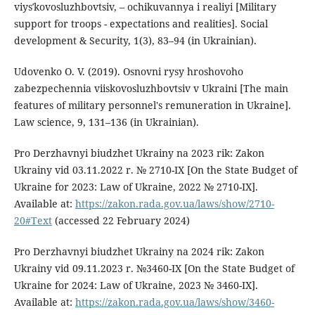
viysʹkovosluzhbovtsiv, – ochikuvannya i realiyi [Military
support for troops - expectations and realities]. Social
development & Security, 1(3), 83–94 (in Ukrainian).
Udovenko O. V. (2019). Osnovni rysy hroshovoho
zabezpechennia viiskovosluzhbovtsiv v Ukraini [The main
features of military personnel's remuneration in Ukraine].
Law science, 9, 131–136 (in Ukrainian).
Pro Derzhavnyi biudzhet Ukrainy na 2023 rik: Zakon
Ukrainy vid 03.11.2022 r. № 2710-IX [On the State Budget of
Ukraine for 2023: Law of Ukraine, 2022 № 2710-IX].
Available at:
https://zakon.rada.gov.ua/laws/show/2710-
20#Text
(accessed 22 February 2024)
Pro Derzhavnyi biudzhet Ukrainy na 2024 rik: Zakon
Ukrainy vid 09.11.2023 r. №3460-IX [On the State Budget of
Ukraine for 2024: Law of Ukraine, 2023 № 3460-IX].
Available at:
https://zakon.rada.gov.ua/laws/show/3460-