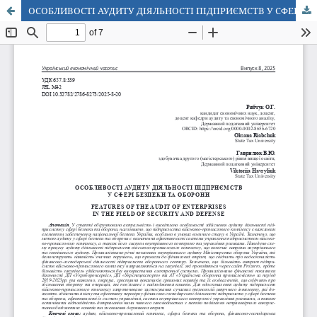
ОСОБЛИВОСТІ АУДИТУ ДІЯЛЬНОСТІ ПІДПРИЄМСТВ У СФЕРІ БЕЗПЕКИ ТА ОБОРОНИ