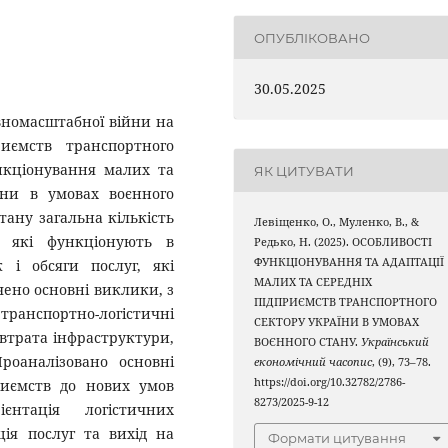
ОПУБЛІКОВАНО
30.05.2025
вномасштабної війни на
иємств транспортного
нкціонування малих та
ЯК ЦИТУВАТИ
їни в умовах воєнного
тану загальна кількість
Левіщенко, О., Муленко, В., &
, які функціонують в
Редько, Н. (2025). ОСОБЛИВОСТІ
ФУНКЦІОНУВАННЯ ТА АДАПТАЦІЇ
 і обсяги послуг, які
МАЛИХ ТА СЕРЕДНІХ
ено основні виклики, з
ПІДПРИЄМСТВ ТРАНСПОРТНОГО
нспортно-логістичні
СЕКТОРУ УКРАЇНИ В УМОВАХ
втрата інфраструктури,
ВОЄННОГО СТАНУ.
Український
роаналізовано основні
економічний часопис
, (9), 73–78.
https://doi.org/10.32782/2786-
риємств до нових умов
8273/2025-9-12
єнтація логістичних
ія послуг та вихід на
Формати цитування