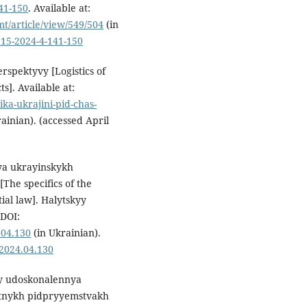
141-150
. Available at:
/article/view/549/504
(in
915-2024-4-141-150
rspektyvy [Logistics of
s]. Available at:
ka-ukrajini-pid-chas-
ainian). (accessed April
nya ukrayinskykh
The specifics of the
ial law]. Halytskyy
 DOI:
.04.130
(in Ukrainian).
u2024.04.130
ty udoskonalennya
rtnykh pidpryyemstvakh