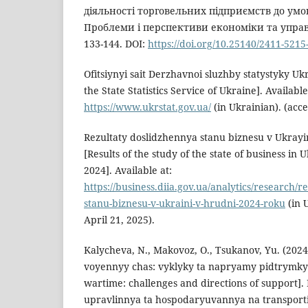
діяльності торговельних підприємств до умо
Проблеми і перспективи економіки та управлі
133-144. DOI:
https://doi.org/10.25140/2411-5215
Ofitsiynyi sait Derzhavnoi sluzhby statystyky Ukr
the State Statistics Service of Ukraine]. Available
https://www.ukrstat.gov.ua/
(in Ukrainian). (acce
Rezultaty doslidzhennya stanu biznesu v Ukrayi
[Results of the study of the state of business in
2024]. Available at:
https://business.diia.gov.ua/analytics/research/r
stanu-biznesu-v-ukraini-v-hrudni-2024-roku
(in 
April 21, 2025).
Kalycheva, N., Makovoz, O., Tsukanov, Yu. (202
voyennyy chas: vyklyky ta napryamy pidtrymky 
wartime: challenges and directions of support]
upravlinnya ta hospodaryuvannya na transporti,