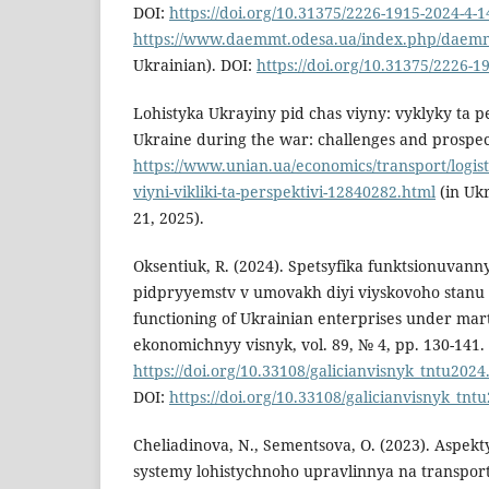
DOI:
https://doi.org/10.31375/2226-1915-2024-4-
https://www.daemmt.odesa.ua/index.php/daemmt
Ukrainian). DOI:
https://doi.org/10.31375/2226-1
Lohistyka Ukrayiny pid chas viyny: vyklyky ta pe
Ukraine during the war: challenges and prospect
https://www.unian.ua/economics/transport/logisti
viyni-vikliki-ta-perspektivi-12840282.html
(in Ukr
21, 2025).
Oksentiuk, R. (2024). Spetsyfika funktsionuvan
pidpryyemstv v umovakh diyi viyskovoho stanu [
functioning of Ukrainian enterprises under mart
ekonomichnyy visnyk, vol. 89, № 4, pp. 130-141.
https://doi.org/10.33108/galicianvisnyk_tntu2024
DOI:
https://doi.org/10.33108/galicianvisnyk_tnt
Cheliadinova, N., Sementsova, О. (2023). Aspek
systemy lohistychnoho upravlinnya na transpo