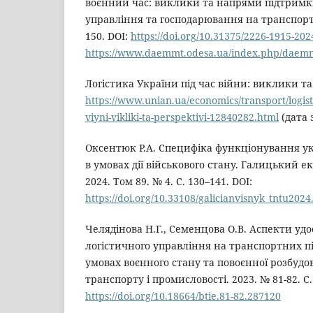
воєнний час: виклики та напрями підтримки
управління та господарювання на транспорті. 
150. DOI:
https://doi.org/10.31375/2226-1915-202
https://www.daemmt.odesa.ua/index.php/daemmt
Логістика України під час війни: виклики т
https://www.unian.ua/economics/transport/logisti
viyni-vikliki-ta-perspektivi-12840282.html
(дата 
Оксентюк Р.А. Специфіка функціонування у
в умовах дії військового стану. Галицький е
2024. Том 89. № 4. С. 130–141. DOI:
https://doi.org/10.33108/galicianvisnyk_tntu2024
Челядінова Н.Г., Семенцова О.В. Аспекти у
логістичного управління на транспортних п
умовах воєнного стану та повоєнної розбудо
транспорту і промисловості. 2023. № 81-82. С. 
https://doi.org/10.18664/btie.81-82.287120