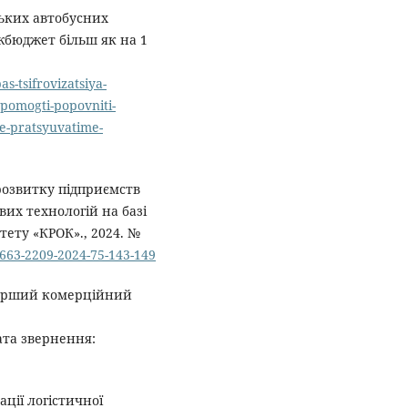
ьких автобусних
бюджет більш як на 1
s-tsifrovizatsiya-
pomogti-popovniti-
se-pratsyuvatime-
 розвитку підприємств
вих технологій на базі
тету «КРОК»., 2024. №
2663-2209-2024-75-143-149
 перший комерційний
ата звернення:
ції логістичної