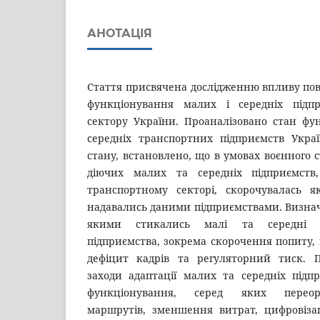
АНОТАЦІЯ
Стаття присвячена дослідженню впливу по
функціонування малих і середніх підпр
сектору України. Проаналізовано стан фу
середніх транспортних підприємств Укра
стану, встановлено, що в умовах воєнного с
діючих малих та середніх підприємств
транспортному секторі, скорочувалась як
надавались даними підприємствами. Визнач
якими стикались малі та середні тра
підприємства, зокрема скорочення попиту, 
дефіцит кадрів та регуляторний тиск. П
заходи адаптації малих та середніх підп
функціонування, серед яких переорі
маршрутів, зменшення витрат, цифровізац