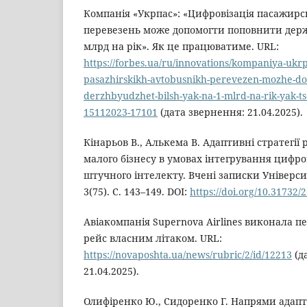
Компанія «Укрпас»: «Цифровізація пасажирс
перевезень може допомогти поповнити держ
млрд на рік». Як це працюватиме. URL:
https://forbes.ua/ru/innovations/kompaniya-ukrpa
pasazhirskikh-avtobusnikh-perevezen-mozhe-do
derzhbyudzhet-bilsh-yak-na-1-mlrd-na-rik-yak-t
15112023-17101
(дата звернення: 21.04.2025).
Кінарьов В., Алькема В. Адаптивні стратегії
малого бізнесу в умовах інтегрування цифро
штучного інтелекту. Вчені записки Універси
3(75). С. 143–149. DOI:
https://doi.org/10.31732/
Авіакомпанія Supernova Airlines виконала
рейс власним літаком. URL:
https://novaposhta.ua/news/rubric/2/id/12213
(д
21.04.2025).
Олифіренко Ю., Сидоренко Г. Напрями адапта