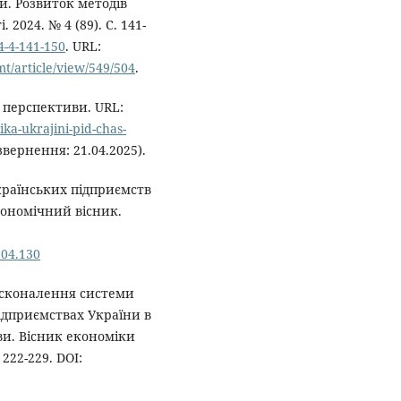
. Розвиток методів
2024. № 4 (89). С. 141-
4-4-141-150
. URL:
/article/view/549/504
.
а перспективи. URL:
ka-ukrajini-pid-chas-
звернення: 21.04.2025).
країнських підприємств
кономічний вісник.
.04.130
досконалення системи
ідприємствах України в
ви. Вісник економіки
222-229. DOI: