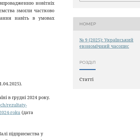
 впровадженню новітніх
ємства змогли частково
тання навіть в умовах
НОМЕР
№ 9 (2025): Український
економічний часопис
РОЗДІЛ
Статті
.04.2025).
ні в грудні 2024 року.
rch/rezultaty-
-2024-roku
(дата
Малі підприємства у