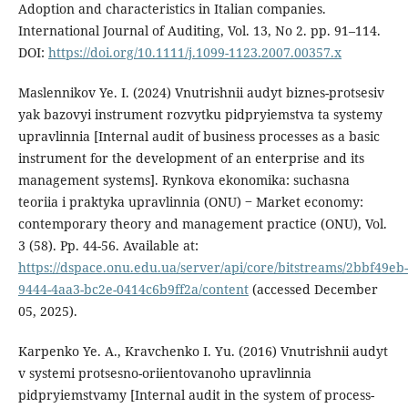
Adoption and characteristics in Italian companies.
International Journal of Auditing, Vol. 13, No 2. pp. 91–114.
DOI:
https://doi.org/10.1111/j.1099-1123.2007.00357.x
Maslennikov Ye. I. (2024) Vnutrishnii audyt biznes-protsesiv
yak bazovyi instrument rozvytku pidpryiemstva ta systemy
upravlinnia [Internal audit of business processes as a basic
instrument for the development of an enterprise and its
management systems]. Rynkova ekonomika: suchasna
teoriia i praktyka upravlinnia (ONU) ‒ Market economy:
contemporary theory and management practice (ONU), Vol.
3 (58). Pp. 44-56. Available at:
https://dspace.onu.edu.ua/server/api/core/bitstreams/2bbf49eb-
9444-4aa3-bc2e-0414c6b9ff2a/content
(accessed December
05, 2025).
Karpenko Ye. A., Kravchenko I. Yu. (2016) Vnutrishnii audyt
v systemi protsesno-oriientovanoho upravlinnia
pidpryiemstvamy [Internal audit in the system of process-