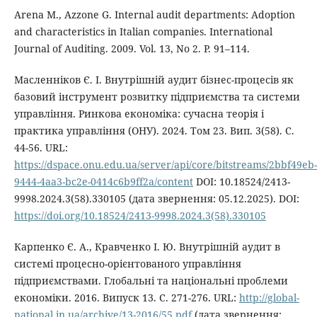
Arena M., Azzone G. Internal audit departments: Adoption
and characteristics in Italian companies. International
Journal of Auditing. 2009. Vol. 13, No 2. P. 91–114.
Масленніков Є. І. Внутрішній аудит бізнес-процесів як
базовий інструмент розвитку підприємства та системи
управління. Ринкова економіка: сучасна теорія і
практика управління (ОНУ). 2024. Том 23. Вип. 3(58). С.
44-56. URL:
https://dspace.onu.edu.ua/server/api/core/bitstreams/2bbf49eb-
9444-4aa3-bc2e-0414c6b9ff2a/content
DOI: 10.18524/2413-
9998.2024.3(58).330105 (дата звернення: 05.12.2025). DOI:
https://doi.org/10.18524/2413-9998.2024.3(58).330105
Карпенко Є. А., Кравченко І. Ю. Внутрішній аудит в
системі процесно-орієнтованого управління
підприємствами. Глобальні та національні проблеми
економіки. 2016. Випуск 13. С. 271-276. URL:
http://global-
national.in.ua/archive/13-2016/55.pdf
(дата звернення: