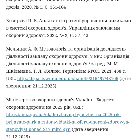
досвід. 2020. № 1. С. 161-164
Козирєва П. В. Аналіз та стратегії управління ризиками
в системі охорони здоров’я. Управління закладами
охорони здоров’я. 2022. № 2, С. 37– 43.
Мельник А. Ф. Методологія та організація досліджень
діяльності закладу охорони здоров’я. У кн.: Організація
діяльності закладу охорони здоров’я / за ред. М. М.
Шкільняка, Т. Л. Желюк. Тернопіль: КРОК, 2021. 438 с.
URL:
http://dspace.wunu.edu.ua/handle/316497/48106
(дата
звернення: 21.12.2025).
Міністерство охорони здоров'я України. Бюджет
охорони здоров’я на 2025 рік. URL:
https://moz.gov.ua/uk/derzhavnij-byudzhet-na-2025-rik-
prijnyato-parlamentom-vidatki-na-sferu-ohoroni-zdorov-ya-
stanovlyat-ponad-217-mlrd-grn
(дата звернення:
21.12.2025).