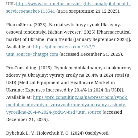
URL:
https://www.fortunebusinessinsights.com/digital-health-
services-market-113541
(дата звернення: 21.12.2025).
PharmSfera. (2025). Farmatsevtichnyy rynok Ukrayiny:
osnovni tendentsiyi (sichan’-veresen’ 2025) [Pharmaceutical
market of Ukraine: main trends (January-September 2025)].
Available at:
https://pharmsfera.com/10-2/?
utm_source=chatgpt.com
(accessed December 21, 2025).
Pro-Consulting. (2025). Rynok medobladnannya ta okhorony
zdorov'ya Ukrayiny: vytraty zrosly na 20,4% u 2024 rotsi (u
USD) [Medical Equipment and Healthcare Market in
Ukraine: Expenses Increased by 20.4% in 2024 (in USD)].
Available at:
https://pro-consulting.ua/ua/pressroom/rynok-
medoborudovaniya-i-zdravoohraneniya-ukrainy-rashody-
vyrosli-na-20-4-v-2024-godu-v-usd?utm_source
(accessed
December 21, 2025).
Dybchuk L. V., Holovchuk Y. O. (2024) Osoblyvosti