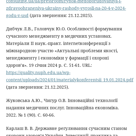
consulting.ua/ua/pressroom/rynok-medoborudovaniya-i-
zdravoohraneniya-ukrainy-rashody-vyrosli-na-20-4-v-2024-
godu-v-usd
(дата звернення: 21.12.2025).
Дибчук Л.В., Головчук Ю.О. Особливості формування
сучасного менеджменту в медичних установах.
Матеріали ІІ наук.-практ. internetконференції з
міжнародною участю «Актуальні проблеми якості,
менеджменту і економіки у фармації і охороні
здоров’я». 19 січня 2024 р. С. 51-61. URL:
https://quality.nuph.edu.ua/wp-
content/uploads/2024/01/materialykonferentsii_19.01.2024.pdf
(дата звернення: 21.12.2025).
Жуковська А.Ю., Чигур О.В. Інноваційні технології
надання медичних послуг. Інноваційна економіка.
2022. № 1 (90). С. 60-66.
Карлаш В. В. Державне регулювання сучасним станом
охорони здоров’я України. Інвестиції: практика та