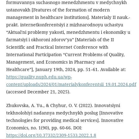
formuvannya suchasnogo menedzhmentu v medychnykh
ustanovakh [Features of the formation of modern
management in healthcare institutions]. Materialy II nauk.-
prakt. internetkonferentsiyi z mizhnarodnoyu uchastyu
“Aktual'ni problemy yakosti, menedzhmentu i ekonomiky u
farmatsiyi i okhoroni zdorov’ya” [Materials of the II
Scientific and Practical Internet Conference with
International Participation “Current Problems of Quality,
Management, and Economics in Pharmacy and
Healthcare”], January 19th, 2024, pp. 51–61. Available at:
https://quality.nuph.edu.ua/wp-
content/uploads/2024/01/materialykonferentsii_19.01.2024.pdf
(accessed December 21, 2025).
Zhukovska, A. Yu., & Chyhur, O. V. (2022). Innovatsiyni
tekhnolohiyi nadannya medychnykh poslug [Innovative
technologies for providing medical services]. Innovative
Economics, no. 1(90), pp. 60-66. DOI:
https://doi.org/10.37332/2309-1533.2022.1.8