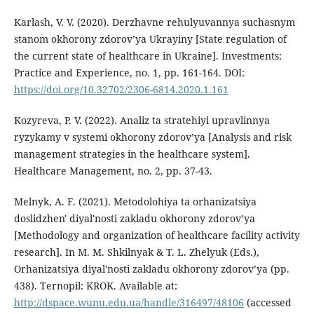
Karlash, V. V. (2020). Derzhavne rehulyuvannya suchasnym
stanom okhorony zdorov’ya Ukrayiny [State regulation of
the current state of healthcare in Ukraine]. Investments:
Practice and Experience, no. 1, pp. 161-164. DOI:
https://doi.org/10.32702/2306-6814.2020.1.161
Kozyreva, P. V. (2022). Analiz ta stratehiyi upravlinnya
ryzykamy v systemi okhorony zdorov’ya [Analysis and risk
management strategies in the healthcare system].
Healthcare Management, no. 2, pp. 37-43.
Melnyk, A. F. (2021). Metodolohiya ta orhanizatsiya
doslidzhen' diyal'nosti zakladu okhorony zdorov’ya
[Methodology and organization of healthcare facility activity
research]. In M. M. Shkilnyak & T. L. Zhelyuk (Eds.),
Orhanizatsiya diyal'nosti zakladu okhorony zdorov’ya (pp.
438). Ternopil: KROK. Available at:
http://dspace.wunu.edu.ua/handle/316497/48106
(accessed