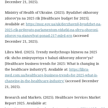
December 21, 2025).
Ministry of Health of Ukraine. (2025). Byudzhet okhorony
zdorov'ya na 2025 rik [Healthcare budget for 2025].
Available at:
https://moz.gov.ua/uk/derzhavnij-byudzhet-na-
2025-rik-prijnyato-parlamentom-vidatki-na-sferu-ohoroni-
zdorov-ya-stanovlyat-ponad-217-mlrd-grn
(accessed
December 21, 2025).
Libra Med. (2025). Trendy medychnogo biznesu na 2025
rik: shcho zminyuyetsya v haluzi okhorony zdorov’ya?
[Healthcare business trends for 2025: What is changing in
the healthcare industry?]. Available at:
https://libra-
med.com.ua/healthcare-business-trends-for-2025-what-is-
changing-in-the-healthcare-industry/
(accessed December
21, 2025).
Research and Markets. (2025). Healthcare Services Market
Report 2025. Available at: