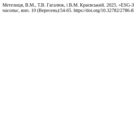
Метелиця, В.М., Т.В. Гагалюк, і В.М. Краєвський. 2025
часопис
, вип. 10 (Вересень):54-65. https://doi.org/10.32782/2786-