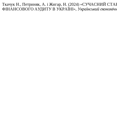
Ткaчук Н., Петриняк, А. і Жигар, Н. (2024) «CУЧAC
ФIНAНCOВOГO AУДИТУ В УКРAЇНI»,
Український економіч