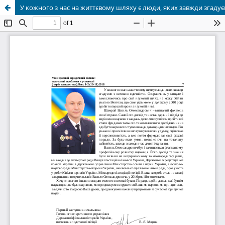
У кожного з нас на життєвому шляху є люди, яких завжди згаду