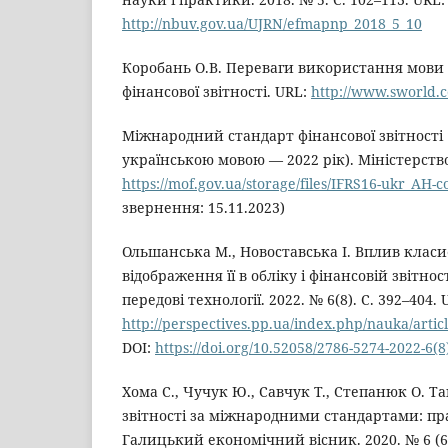
http://nbuv.gov.ua/UJRN/efmapnp_2018_5_10
Коробань О.В. Переваги використання мови 
фінансової звітності. URL:
http://www.sworld.
Міжнародний стандарт фінансової звітності 
українською мовою — 2022 рік). Міністерство
https://mof.gov.ua/storage/files/IFRS16-ukr_AH-
звернення: 15.11.2023)
Ольшанська М., Новоставська І. Вплив класи
відображення її в обліку і фінансовій звітност
передові технології. 2022. № 6(8). С. 392–404. 
http://perspectives.pp.ua/index.php/nauka/arti
DOI:
https://doi.org/10.52058/2786-5274-2022-6(8
Хома С., Чучук Ю., Савчук Т., Степанюк О. Т
звітності за міжнародними стандартами: пр
Галицький економічний вісник. 2020. № 6 (67