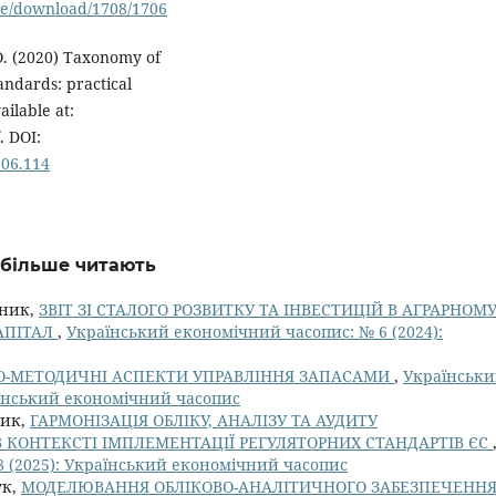
cle/download/1708/1706
O. (2020) Taxonomy of
andards: practical
ailable at:
. DOI:
.06.114
айбільше читають
сник,
ЗВІТ ЗІ СТАЛОГО РОЗВИТКУ ТА ІНВЕСТИЦІЙ В АГРАРНОМ
АПІТАЛ
,
Український економічний часопис: № 6 (2024):
О-МЕТОДИЧНІ АСПЕКТИ УПРАВЛІННЯ ЗАПАСАМИ
,
Українськ
аїнський економічний часопис
ник,
ГАРМОНІЗАЦІЯ ОБЛІКУ, АНАЛІЗУ ТА АУДИТУ
КОНТЕКСТІ ІМПЛЕМЕНТАЦІЇ РЕГУЛЯТОРНИХ СТАНДАРТІВ ЄС
 (2025): Український економічний часопис
ук,
МОДЕЛЮВАННЯ ОБЛІКОВО-АНАЛІТИЧНОГО ЗАБЕЗПЕЧЕНН