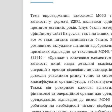
Тема впровадження таксономії МСФЗ т
звітності у форматі iXBRL являється одн
протягом останніх років. Існує безліч мате
офіційному сайті frs.gov.ua, так і на інших,
все ж таки питань залишається багато. В
розглянемо актуальне питання відображен
примітках відповідно до таксономії МСФЗ.
832610 – «Оренда» є ключовим елементом 
звітності, який надає детальні вказів
операцій з оренди відповідно до стандарт
дозволяє учасникам ринку точно та сист
класифікувати орендні угоди, забезпечуючи
Також він розкриває ключові аспекти
фінансової та операційної оренди для орен
орендодавців, відповідно до вимог МСФЗ
робиться на необхідності чіткого відобр
права користування орендаря та зобов’яза