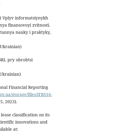
18) Vplyv informatsiynykh
ya finansovoyi zvitnosti.
tannya nauky i praktyky,
 Ukrainian)
BRL pry obrobtsi
Ukrainian)
onal Financial Reporting
ov.ua/storage/files/IFRS16-
, 2023).
ease classification on its
ientific innovations and
ilable at: