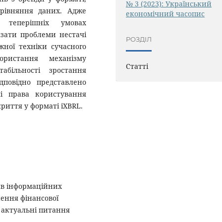
№ 3 (2023): Український
орівняння даних. Адже
економічний часопис
 теперішніх умовах
язати проблеми нестачі
РОЗДІЛ
жної техніки сучасного
ористання механізму
Статті
абільності зростання
дповідно представлено
і права користування
криття у форматі iXBRL.
лив інформаційних
нення фінансової
: актуальні питання