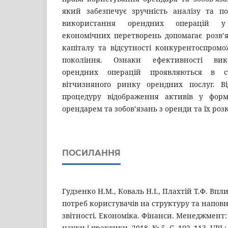
який забезпечує зручність аналізу та п
використання орендних операцій у
економічних перетворень допомагає розв’
капіталу та відсутності конкурентоспромо
покоління. Ознаки ефективності вик
орендних операцій проявляються в ст
вітчизняного ринку орендних послуг. Ві
процедуру відображення активів у форм
орендарем та зобов’язань з оренди та їх роз
ПОСИЛАННЯ
Гудзенко Н.М., Коваль Н.І., Плахтій Т.Ф. Вп
потреб користувачів на структуру та напов
звітності. Економіка. Фінанси. Менеджмент
науки і практики. 2018. № 5. С. 102–113. URL: