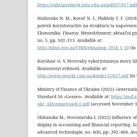
https://galicianvisnyk.tntu.edu.ua/pdf/67/917.pdf
Hudzenko N. M., Koval' N. I., Plakhtiy T. F. (20
potreb korystuvachiv na strukturu ta napovnenn
Ekonomika. Finansy. Menedzhment: aktual'ni py
no. 5, pp. 102–113. Available at:
http://nbuv.gov.ua/UJRN/efmapnp_2018_5_10
(in
Koroban' O. V. Perevahy vykorystannya movy X
finansovoyi zvitnosti. Available at:
http://www.sworld.com.ua/konfer35/657.pdf
(in 
Ministry of Finance of Ukraine (2022) «Internati
Standard 16 «Leases». Available at:
https://mof.g
ukr_AHcompressed-1.pdf
(accessed November 15
Olshanska M., Novostavska I. (2022) Influence of l
display in accounting and financial reporting. Sc
advanced technologie, no. 6(8), pp. 392–404. Ava