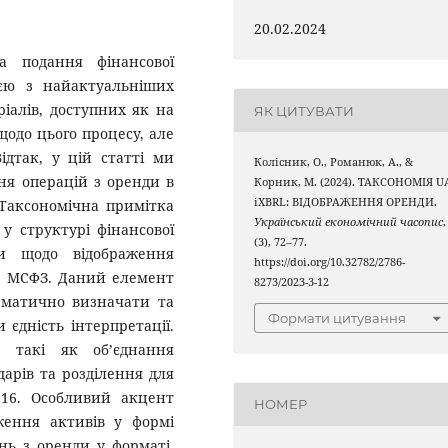
20.02.2024
а подання фінансової
ією з найактуальніших
ріалів, доступних як на
ЯК ЦИТУВАТИ
 щодо цього процесу, але
ідтак, у цій статті ми
Колісник, О., Романюк, А., &
ня операцій з оренди в
Корник, М. (2024). ТАКСОНОМІЯ U
iXBRL: ВІДОБРАЖЕННЯ ОРЕНДИ.
 Таксономічна примітка
Український економічний часопис
,
у структурі фінансової
(3), 72–77.
ки щодо відображення
https://doi.org/10.32782/2786-
ів МСФЗ. Даний елемент
8273/2023-3-12
ематично визначати та
Формати цитування
 єдність інтерпретації.
, такі як об’єднання
дарів та розділення для
 16. Особливий акцент
НОМЕР
аження активів у формі
нь з оренди у форматі,