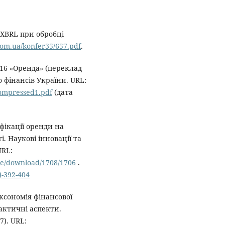
XBRL при обробці
com.ua/konfer35/657.pdf
.
16 «Оренда» (переклад
 фінансів України. URL:
compressed1.pdf
(дата
фікації оренди на
і. Наукові інновації та
URL:
cle/download/1708/1706
.
)-392-404
аксономія фінансової
актичні аспекти.
). URL: