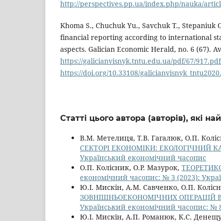
http://perspectives.pp.ua/index.php/nauka/arti
Khoma S., Chuchuk Yu., Savchuk T., Stepaniuk 
financial reporting according to international st
aspects. Galician Economic Herald, no. 6 (67). Av
https://galicianvisnyk.tntu.edu.ua/pdf/67/917.pdf
https://doi.org/10.33108/galicianvisnyk_tntu2020
Статті цього автора (авторів), які н
В.М. Метелиця, Т.В. Гагалюк, О.П. Колі
СЕКТОРІ ЕКОНОМІКИ: ЕКОЛОГІЧНИЙ К
Український економічний часопис
О.П. Колісник, О.Р. Мазурок,
ТЕОРЕТИК
економічний часопис: № 3 (2023): Укр
Ю.І. Мискін, А.М. Савченко, О.П. Коліс
ЗОВНІШНЬОЕКОНОМІЧНИХ ОПЕРАЦІЙ В 
Український економічний часопис: № 8
Ю.І. Мискін, А.П. Романюк, К.С. Денещ