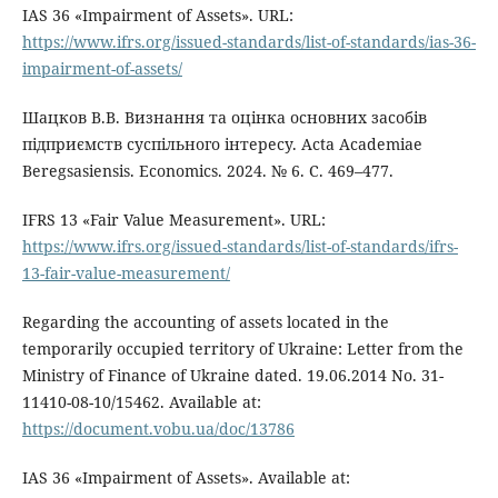
IAS 36 «Impairment of Assets». URL:
https://www.ifrs.org/issued-standards/list-of-standards/ias-36-
impairment-of-assets/
Шацков В.В. Визнання та оцінка основних засобів
підприємств суспільного інтересу. Acta Academiae
Beregsasiensis. Economics. 2024. № 6. С. 469–477.
IFRS 13 «Fair Value Measurement». URL:
https://www.ifrs.org/issued-standards/list-of-standards/ifrs-
13-fair-value-measurement/
Regarding the accounting of assets located in the
temporarily occupied territory of Ukraine: Letter from the
Ministry of Finance of Ukraine dated. 19.06.2014 No. 31-
11410-08-10/15462. Available at:
https://document.vobu.ua/doc/13786
IAS 36 «Impairment of Assets». Available at: