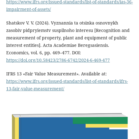
https://www.ifrs.org/issued-standards/list-of-standards/ias-36-
impairment-of-assets/
Shatskov V. V. (2024). Vyznannia ta otsinka osnovnykh
zasobiv pidpryiemstv suspilnoho interesu [Recognition and
measurement of property, plant and equipment of public
interest entities]. Acta Academiae Beregsasiensis.
Economics, vol. 6, pp. 469–477. DOI:
https://doi.org/10.58423/2786-6742/2024-6-469-477
IFRS 13 «Fair Value Measurement». Available at:
https://www.ifrs.org/issued-standards/list-of-standards/ifrs-
13-fair-value-measurement/