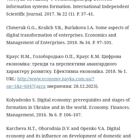
information systems formation. International Independent
Scientific Journal. 2017. № 22 (1). P. 37–41.
Chmeruk G.G., Kralich V.R., Burlakova I.A. Some aspects of
digital transformation of enterprises. Economics and
Management of Enterprises. 2018. № 34. P. 97–101.
Краус Н.М., Голобородько О.П., Краус К.М. Цифрова
економіка: тренди та перспективи авангардного
характеру розвитку. Ефективна економіка. 2018. № 1.
URL:
http://www.economy.nayka.com.ua/?
op=1&z=6047(дата
звернення: 28.12.2023).
Kolyadenko S. Digital economy: prerequisites and stages of
formation in Ukraine and in the world. Economy. Finances.
Management, 2016. № 6. P. 106–107.
Karcheva H.T., Ohorodnia D.V. and Openko V.A. Digital
economy and its influence on development of domestic and