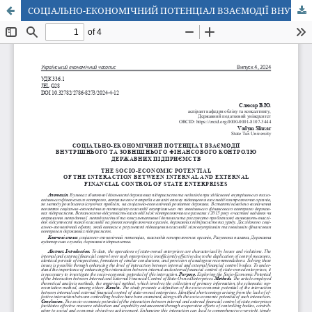
СОЦІАЛЬНО-ЕКОНОМІЧНИЙ ПОТЕНЦІАЛ ВЗАЄМОДІЇ ВНУТРІШНЬОГО ТА ЗОВНІШНЬОГО ФІНАНСОВОГО КОНТРОЛЮ ДЕРЖАВНИХ ПІДПРИЄМСТВ