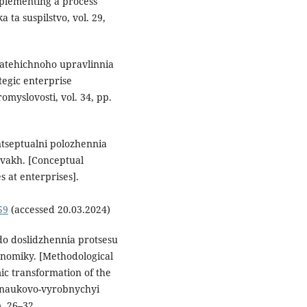
plementing a process
ta suspilstvo, vol. 29,
ratehichnoho upravlinnia
tegic enterprise
myslovosti, vol. 34, рр.
ontseptualni polozhennia
tvakh. [Conceptual
s at enterprises].
59
(accessed 20.03.2024)
do doslidzhennia protsesu
onomiky. [Methodological
ic transformation of the
i naukovo-vyrobnychyi
р. 26–32