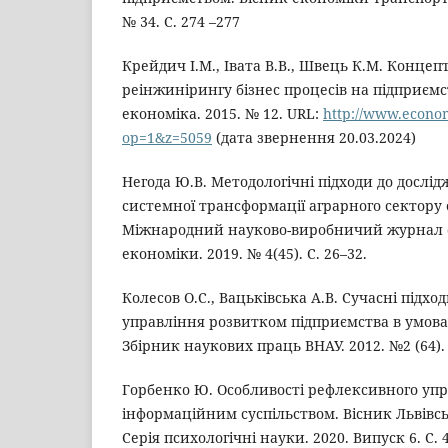
№ 34. С. 274 –277
Крейдич І.М., Івата В.В., Швець К.М. Конце
реінжинірингу бізнес процесів на підприєм
економіка. 2015. № 12. URL:
http://www.econo
op=1&z=5059
(дата звернення 20.03.2024)
Негода Ю.В. Методологічні підходи до дослі
системної трансформації аграрного сектору
Міжнародний науково-виробничий журнал 
економіки. 2019. № 4(45). С. 26–32.
Колесов О.С., Вацьківська А.В. Сучасні підхо
управління розвитком підприємства в умова
Збірник наукових праць ВНАУ. 2012. №2 (64). 
Горбенко Ю. Особливості рефлексивного уп
інформаційним суспільством. Вісник Львівсь
Серія психологічні науки. 2020. Випуск 6. С. 