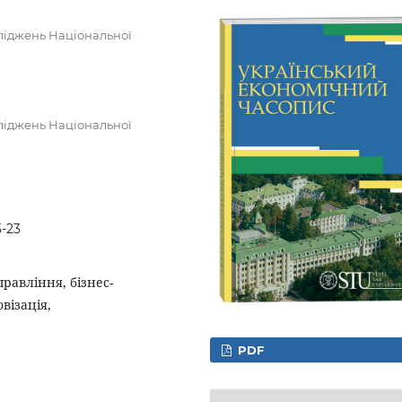
сліджень Національної
сліджень Національної
5-23
равління, бізнес-
візація,
PDF