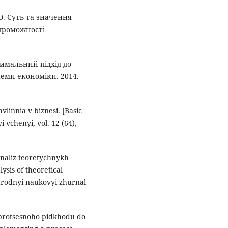
О. Суть та значення
проможності
имальний підхід до
еми економіки. 2014.
linnia v biznesi. [Basic
vchenyi, vol. 12 (64),
 Analiz teoretychnykh
sis of theoretical
rodnyi naukovyi zhurnal
 protsesnoho pidkhodu do