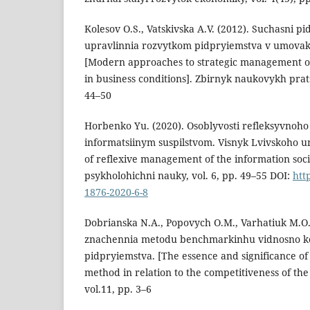
Kolesov O.S., Vatskivska A.V. (2012). Suchasni 
upravlinnia rozvytkom pidpryiemstva v umova
[Modern approaches to strategic management o
in business conditions]. Zbirnyk naukovykh prats
44–50
Horbenko Yu. (2020). Osoblyvosti refleksyvnoho
informatsiinym suspilstvom. Visnyk Lvivskoho uni
of reflexive management of the information socie
psykholohichni nauky, vol. 6, рр. 49–55 DOI:
htt
1876-2020-6-8
Dobrianska N.A., Popovych O.M., Varhatiuk M.O. 
znachennia metodu benchmarkinhu vidnosno k
pidpryiemstva. [The essence and significance o
method in relation to the competitiveness of the
vol.11, рр. 3–6