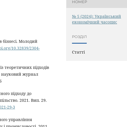
НОМЕР
№ 5 (2024): Український
економічний часопис
РОЗДІЛ
в бізнесі. Молодий
doi.org/10.32839/2304-
Статті
із теоретичних підходів
й науковий журнал
6
ного підходу до
ільство. 2021. Вип. 29.
021-29-3
ного управління
 і промисловості. 2011.