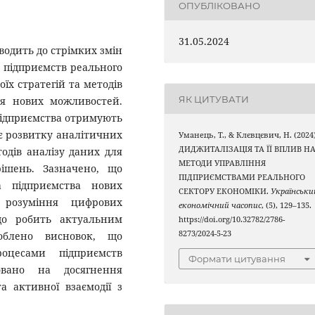
ОПУБЛІКОВАНО
31.05.2024
водить до стрімких змін
 підприємств реального
їх стратегій та методів
ЯК ЦИТУВАТИ
ня нових можливостей.
підприємства отримують
ає розвитку аналітичних
Уманець, Т., & Клєвцєвич, Н. (2024)
ДИДЖИТАЛІЗАЦІЯ ТА ЇЇ ВПЛИВ Н
одів аналізу даних для
МЕТОДИ УПРАВЛІННЯ
рішень. Зазначено, що
ПІДПРИЄМСТВАМИ РЕАЛЬНОГО
а підприємства нових
СЕКТОРУ ЕКОНОМІКИ.
Українськи
 розуміння цифрових
економічний часопис
, (5), 129–135.
що робить актуальним
https://doi.org/10.32782/2786-
8273/2024-5-23
роблено висновок, що
роцесами підприємств
Формати цитування
овано на досягнення
та активної взаємодії з