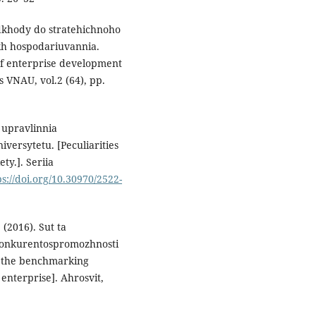
pidkhody do stratehichnoho
kh hospodariuvannia.
f enterprise development
 VNAU, vol.2 (64), рр.
 upravlinnia
versytetu. [Peculiarities
ty.]. Seriia
ps://doi.org/10.30970/2522-
(2016). Sut ta
onkurentospromozhnosti
f the benchmarking
 enterprise]. Ahrosvit,