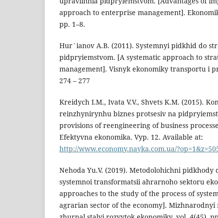
upravlinnia pidpryiemstvom. [Advantages of im
approach to enterprise management]. Ekonomika 
рр. 1–8.
Hur`ianov A.B. (2011). Systemnyi pidkhid do st
pidpryiemstvom. [A systematic approach to stra
management]. Visnyk ekonomiky transportu i pro
274 – 277
Kreidych I.M., Ivata V.V., Shvets K.M. (2015). K
reinzhynirynhu biznes protsesiv na pidpryiems
provisions of reengineering of business processe
Efektyvna ekonomika. Vyp. 12. Available at:
http://www.economy.nayka.com.ua/?op=1&z=50
Nehoda Yu.V. (2019). Metodolohichni pidkhody 
systemnoi transformatsii ahrarnoho sektoru ek
approaches to the study of the process of system
agrarian sector of the economy]. Mizhnarodny
zhurnal stalyi rozvytok ekonomiky, vol. 4(45), р