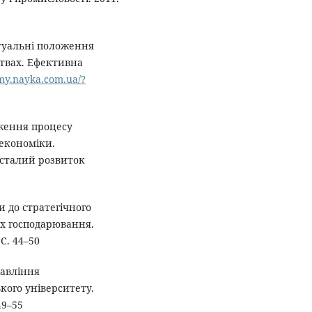
птуальні положення
ствах. Ефективна
my.nayka.com.ua/?
дження процесу
 економіки.
сталий розвиток
ди до стратегічного
х господарювання.
С. 44–50
равління
кого університету.
49–55