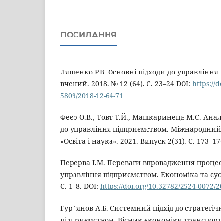
ПОСИЛАННЯ
Ляшенко Р.В. Основні підходи до управління 
вчений. 2018. № 12 (64). С. 23–24 DOI:
https://
5809/2018-12-64-71
Феєр О.В., Товт Т.Й., Машкаринець М.С. Анал
до управління підприємством. Міжнародни
«Освіта і наука». 2021. Випуск 2(31). С. 173–17
Перерва І.М. Переваги впровадження процес
управління підприємством. Економіка та сусп
С. 1–8. DOI:
https://doi.org/10.32782/2524-0072/2
Гур`янов А.Б. Системний підхід до стратегіч
підприємством. Вісник економіки транспорту