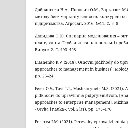
Добрянська Н.А., Попович О.М., Варгатюк М.
методу бенчмаркінгу відносно конкурентос
підприємства. Агросвіт. 2016. №11. С. 3–6
Давидова О.Ю. Сценарне моделювання – опт
планування. Глобальні та національні пробл
Випуск 2. С. 493–498
Liashenko R.V. (2018). Osnovni pidkhody do uprav
approaches to management in business]. Molodyi 
рр. 23–24
Feier O.V., Tovt T.I., Mashkarynets M.S. (2021).
pidkhodiv do upravlinnia pidpryiemstvom. [Analy
approaches to enterprise management]. Mizhna
«Osvita i nauka», vol. 2(31), рр. 173–176
Pererva I.M. (2021). Perevahy vprovadzhennia