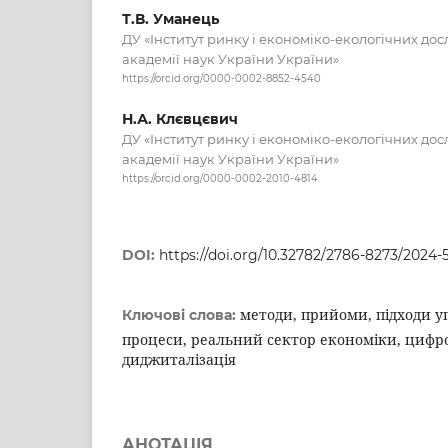
Т.В. Уманець
ДУ «Інститут ринку і економіко-екологічних до
академії наук України України»
https://orcid.org/0000-0002-8852-4540
Н.А. Клєвцєвич
ДУ «Інститут ринку і економіко-екологічних до
академії наук України України»
https://orcid.org/0000-0002-2010-4814
DOI:
https://doi.org/10.32782/2786-8273/2024-
методи, прийоми, підходи уп
Ключові слова:
процеси, реальний сектор економіки, цифро
диджиталізація
АНОТАЦІЯ