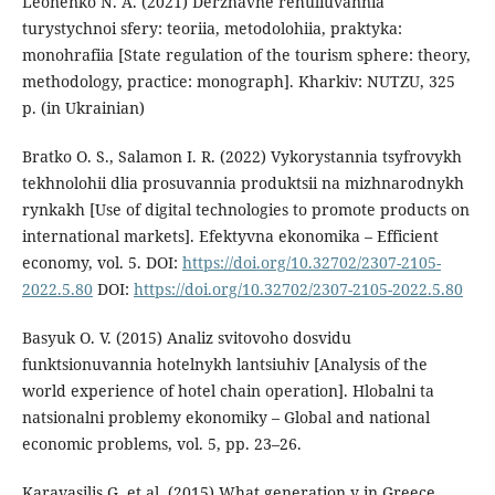
Leonenko N. A. (2021) Derzhavne rehuliuvannia
turystychnoi sfery: teoriia, metodolohiia, praktyka:
monohrafiia [State regulation of the tourism sphere: theory,
methodology, practice: monograph]. Kharkiv: NUTZU, 325
p. (in Ukrainian)
Bratko O. S., Salamon I. R. (2022) Vykorystannia tsyfrovykh
tekhnolohii dlia prosuvannia produktsii na mizhnarodnykh
rynkakh [Use of digital technologies to promote products on
international markets]. Efektyvna ekonomika – Efficient
economy, vol. 5. DOI:
https://doi.org/10.32702/2307-2105-
2022.5.80
DOI:
https://doi.org/10.32702/2307-2105-2022.5.80
Basyuk O. V. (2015) Analiz svitovoho dosvidu
funktsionuvannia hotelnykh lantsiuhiv [Analysis of the
world experience of hotel chain operation]. Hlobalni ta
natsionalni problemy ekonomiky – Global and national
economic problems, vol. 5, pp. 23–26.
Karavasilis G. et al. (2015) What generation y in Greece