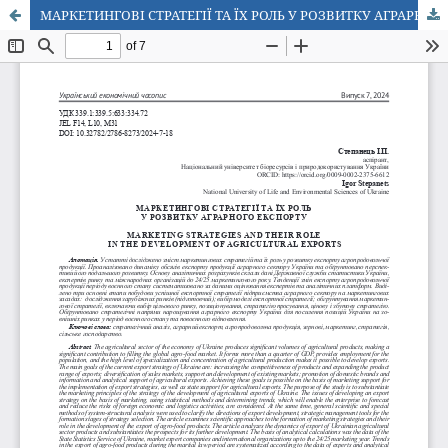
МАРКЕТИНГОВІ СТРАТЕГІЇ ТА ЇХ РОЛЬ У РОЗВИТКУ АГРАРНОГО ЕКСПОРТУ