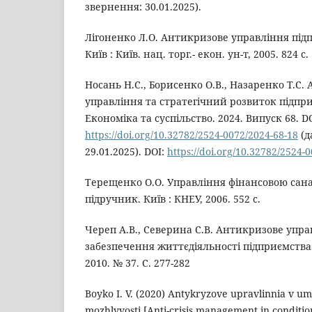
звернення: 30.01.2025).
Лігоненко Л.О. Антикризове управління під
Київ : Київ. нац. торг.- екон. ун-т, 2005. 824 с.
Носань Н.С., Борисенко О.В., Назаренко Т.С.
управління та стратегічний розвиток підпри
Економіка та суспільство. 2024. Випуск 68. DO
https://doi.org/10.32782/2524-0072/2024-68-18
(д
29.01.2025). DOI:
https://doi.org/10.32782/2524-
Терещенко О.О. Управління фінансовою сана
підручник. Київ : КНЕУ, 2006. 552 с.
Череп А.В., Северина С.В. Антикризове упра
забезпечення життєдіяльності підприємства
2010. № 37. С. 277-282
Boyko I. V. (2020) Antykryzove upravlinnia v um
mozhlyvosti [Anti-crisis management in conditio