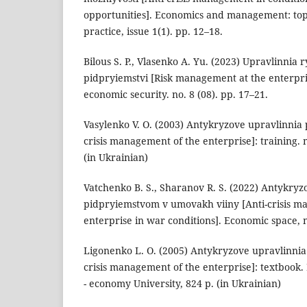
opportunities]. Economics and management: topi
practice, issue 1(1). pp. 12–18.
Bilous S. P., Vlasenko A. Yu. (2023) Upravlinnia
pidpryiemstvi [Risk management at the enterpri
economic security. no. 8 (08). pp. 17–21.
Vasylenko V. O. (2003) Antykryzove upravlinnia
crisis management of the enterprise]: training. 
(in Ukrainian)
Vatchenko B. S., Sharanov R. S. (2022) Antykryz
pidpryiemstvom v umovakh viiny [Anti-crisis m
enterprise in war conditions]. Economic space, n
Ligonenko L. O. (2005) Antykryzove upravlinnia
crisis management of the enterprise]: textbook. 
- economy University, 824 p. (in Ukrainian)