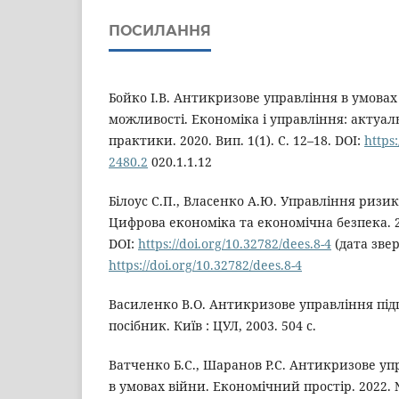
ПОСИЛАННЯ
Бойко І.В. Антикризове управління в умовах
можливості. Економіка і управління: актуаль
практики. 2020. Вип. 1(1). С. 12–18. DOI:
https
2480.2
020.1.1.12
Білоус С.П., Власенко А.Ю. Управління ризи
Цифрова економіка та економічна безпека. 202
DOI:
https://doi.org/10.32782/dees.8-4
(дата звер
https://doi.org/10.32782/dees.8-4
Василенко В.О. Антикризове управління під
посібник. Київ : ЦУЛ, 2003. 504 с.
Ватченко Б.С., Шаранов Р.С. Антикризове у
в умовах війни. Економічний простір. 2022. №