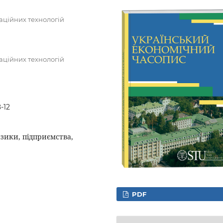
аційних технологій
аційних технологій
-12
зики, підприємства,
PDF