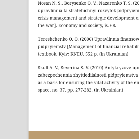
Nosan N. S., Borysenko O. V., Nazarenko T. S. (
upravlinnia ta stratehichnyi rozvytok pidpryiems
crisis management and strategic development of
the war]. Economy and society, is. 68.
Tereshchenko O. O. (2006) Upravlinnia finansovo
pidpryiemstv [Management of financial rehabilit
textbook. Kyiv: KNEU, 552 p. (in Ukrainian)
Skull A. V., Severina S. V. (2010) Antykryzove u
zabezpechennia zhyttiediialnosti pidpryiemstva
as a basis for ensuring the vital activity of the 
space, no. 37, pp. 277-282. (in Ukrainian)