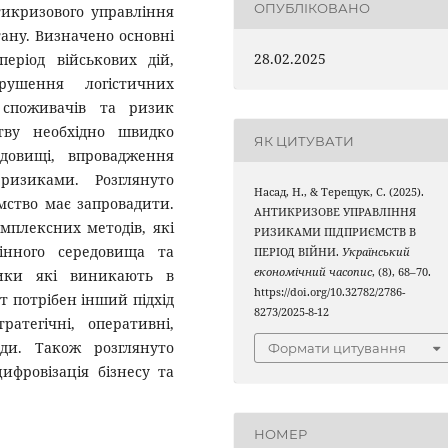
ОПУБЛІКОВАНО
тикризового управління
ану. Визначено основні
28.02.2025
еріод військових дій,
орушення логістичних
 споживачів та ризик
тву необхідно швидко
ЯК ЦИТУВАТИ
довищі, впровадження
ризиками. Розглянуто
Насад, Н., & Терещук, С. (2025).
мство має запровадити.
АНТИКРИЗОВЕ УПРАВЛІННЯ
мплексних методів, які
РИЗИКАМИ ПІДПРИЄМСТВ В
інного середовища та
ПЕРІОД ВІЙНИ.
Український
економічний часопис
, (8), 68–70.
изики які виникають в
https://doi.org/10.32782/2786-
т потрібен інший підхід
8273/2025-8-12
ратегічні, оперативні,
оди. Також розглянуто
Формати цитування
ифровізація бізнесу та
НОМЕР