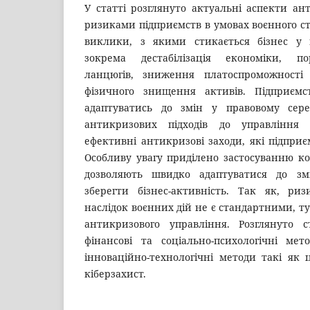
У статті розглянуто актуальні аспекти ан
ризиками підприємств в умовах воєнного ст
виклики, з якими стикається бізнес у п
зокрема дестабілізація економіки, п
ланцюгів, зниження платоспроможності
фізичного знищення активів. Підприємс
адаптуватись до змін у правовому сере
антикризових підходів до управління 
ефективні антикризові заходи, які підприє
Особливу увагу приділено застосуванню ко
дозволяють швидко адаптуватися до зм
зберегти бізнес-активність. Так як, р
наслідок воєнних дій не є стандартними, ту
антикризового управління. Розглянуто ст
фінансові та соціально-психологічні мет
інноваційно-технологічні методи такі як ц
кіберзахист.