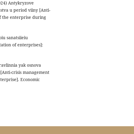
2024) Antykryzove
tva u period viiny [Anti-
 the enterprise during
iu sanatsiieiu
ation of enterprises]:
pravlinnia yak osnova
 [Anti-crisis management
enterprise]. Economic