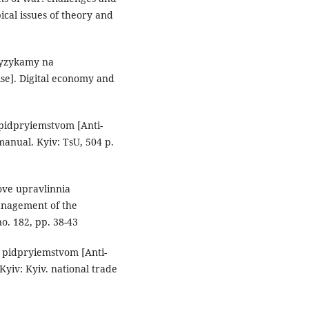
cal issues of theory and
 ryzykamy na
se]. Digital economy and
 pidpryiemstvom [Anti-
manual. Kyiv: TsU, 504 p.
ove upravlinnia
anagement of the
o. 182, pp. 38-43
 pidpryiemstvom [Anti-
Kyiv: Kyiv. national trade