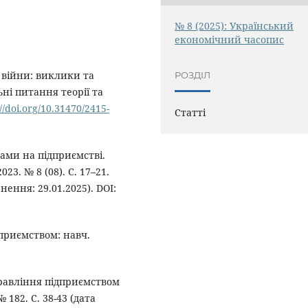
№ 8 (2025): Український
економічний часопис
 війни: виклики та
РОЗДІЛ
ні питання теорії та
://doi.org/10.31470/2415-
Статті
ками на підприємстві.
3. № 8 (08). С. 17–21.
нення: 29.01.2025). DOI:
приємством: навч.
правління підприємством
 182. С. 38-43 (дата