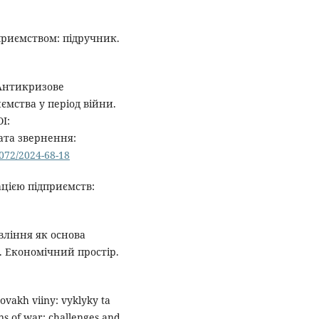
приємством: підручник.
 Антикризове
ємства у період війни.
I:
ата звернення:
0072/2024-68-18
цією підприємств:
вління як основа
. Економічний простір.
ovakh viiny: vyklyky ta
ns of war: challenges and