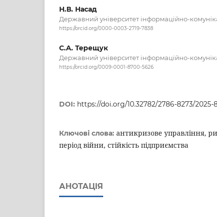
Н.В. Насад
Державний університет інформаційно-комунік
https://orcid.org/0000-0003-2719-7838
С.А. Терещук
Державний університет інформаційно-комунік
https://orcid.org/0009-0001-8700-5626
DOI:
https://doi.org/10.32782/2786-8273/2025-8
антикризове управління, ри
Ключові слова:
період війни, стійкість підприємства
АНОТАЦІЯ