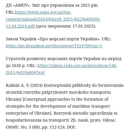
ДП «АМПУ». Звіт про управління за 2023 рік.
URL:
https://www.uspa.gov.ua/wp-
content/uploads/2024/04/zvit_2023-%E2%80%93-
15.04.2024.pdf
(дата звернення: 17.01.2025).
Закон України «Про морські порти України». URL:
https://ips.ligazakon.net/document/T124709?an=1
Стратегія розвитку морських портів України на період
до 2038 р. URL:
https://zakon.rada.gov.ua/laws/show/548-
2013-%D1%80#Text
Kalinin A. V. (2024) Kontseptualni pidkhody do formuvannia
stratehii rozvytku pidpryiemstv morskoho transportu
Ukrainy [Conceptual approaches to the formation of
strategies for the development of maritime transport
enterprises of Ukraine]. Rozvytok metodiv upravlinnia ta
hospodariuvannia na transporti: Zb. nauk. prats. Odesa:
ONMU. No. 3 (88), pp. 112-124. DOI: