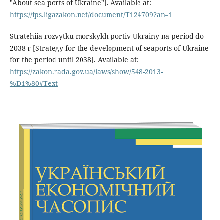
"About sea ports of Ukraine"]. Available at:
https://ips.ligazakon.net/document/T124709?an=1
Stratehiia rozvytku morskykh portiv Ukrainy na period do
2038 r [Strategy for the development of seaports of Ukraine
for the period until 2038]. Available at:
https://zakon.rada.gov.ua/laws/show/548-2013-
%D1%80#Text