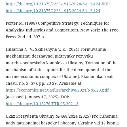
https://doi.org/10.31375/2226-1915-2024-3-112-124
DOI:
https://doi.org/10.31375/2226-1915-2024-3-112-124
Porter M. (1998) Competitive Strategy: Techniques for
Analyzing Industries and Competitors. New York: The Free
Press. 2nd ed. 397 p.
Husarina N. V., Skitiashyna V. K. (2021) Formuvannia
mekhanizmu derzhavnoi pidtrymky rozvytku
morehospodarskoho kompleksu Ukrainy [Formation of the
mechanism of state support for the development of the
marine economic complex of Ukraine]. Ekonomika: realii
chasu, no. 5 (57), pp. 23-29. Available at:
https://economics.net.ua/files/archive/2021/No5/23.pdf
(accessed January 17, 2025). DOI:
https://doi.org/10.15276/ETR.05.2021.3
Ukaz Prezydenta Ukrainy № 468/2024 (2025) Pro rishennia
Rady natsionalnoi bezpeky i oborony Ukrainy vid 17 lypnia