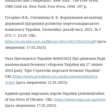
Industries and Competitors. New York : The Free Press,
1980 (2nd ed. New York: Free Press, 1998. 397 p.
Гусаріна Н.В., Скітяшина В. К. Формування механізму
державної підтримки розвитку морегосподарського
комплексу України. Економіка: реалії часу. 2021. № 5
(57). С. 23-29. URL:
https://economics.net.ua/files/archive/2021/No5/23.pdf
(дата
звернення: 17.01.2025).
Указ Президента України №468/2024 Про рішення Ради
національної безпеки і оборони України від 17 липня
2024 року "Про Стратегію морської безпеки України".
URL:
https://www.president.gov.ua/documents/4682024-
51461
(дата звернення: 21.01.2025).
Адміністрація морських портів України [Administration
of Sea Ports of Ukraine. URL:
https://www.uspa.gov.ua/news
(дата звернення: 17.01.2025).