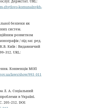
слуг. Держстат. URL:
nyam-zhytlovo-komunalnykh-
льної безпеки як
чних систем.
аційним розвитком
ографія / під заг. ред.
ик К.В. Київ : Видавничий
99–312. URL:
чення. Конвенція МОП
.gov.ua/laws/show/993_011
єва Л. А. Соціальний
 проблеми в Україні.
. 205–212. DOI: