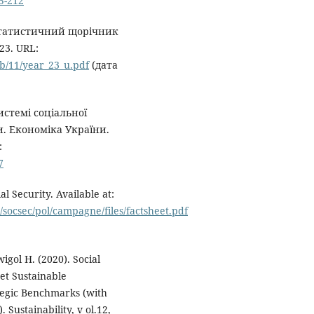
05-212
статистичний щорічник
23. URL:
zb/11/year_23_u.pdf
(дата
истемі соціальної
и. Економіка України.
:
7
l Security. Available at:
n/socsec/pol/campagne/files/factsheet.pdf
igol H. (2020). Social
et Sustainable
tegic Benchmarks (with
 Sustainability, v ol.12,