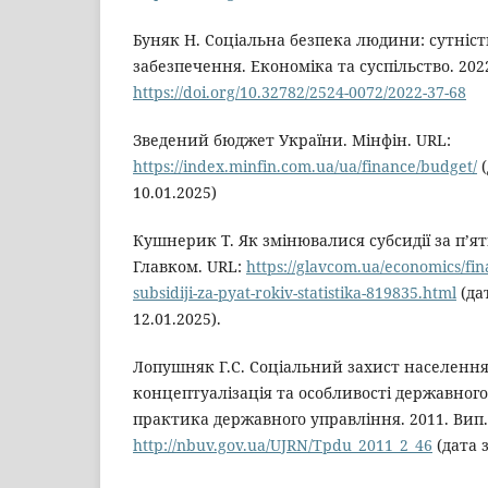
Буняк Н. Соціальна безпека людини: сутніс
забезпечення. Економіка та суспільство. 2022
https://doi.org/10.32782/2524-0072/2022-37-68
Зведений бюджет України. Мінфін. URL:
https://index.minfin.com.ua/ua/finance/budget/
(
10.01.2025)
Кушнерик Т. Як змінювалися субсидії за п’ят
Главком. URL:
https://glavcom.ua/economics/fi
subsidiji-za-pyat-rokiv-statistika-819835.html
(да
12.01.2025).
Лопушняк Г.С. Соціальний захист населення
концептуалізація та особливості державного
практика державного управління. 2011. Вип. 2
http://nbuv.gov.ua/UJRN/Tpdu_2011_2_46
(дата 