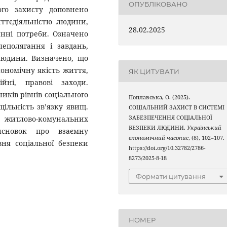
ОПУБЛІКОВАНО
ого захисту доповнено
ттєдіяльністю людини,
28.02.2025
нні потреби. Означено
еполягання і завдань,
людини. Визначено, що
ономічну якість життя,
ЯК ЦИТУВАТИ
йні, правові заходи.
иків рівнів соціального
Поплавська, О. (2025).
щільність зв’язку явищ.
СОЦІАЛЬНИЙ ЗАХИСТ В СИСТЕМІ
 житлово-комунальних
ЗАБЕЗПЕЧЕННЯ СОЦІАЛЬНОЇ
БЕЗПЕКИ ЛЮДИНИ.
Український
исновок про взаємну
економічний часопис
, (8), 102–107.
вня соціальної безпеки
https://doi.org/10.32782/2786-
8273/2025-8-18
Формати цитування
НОМЕР