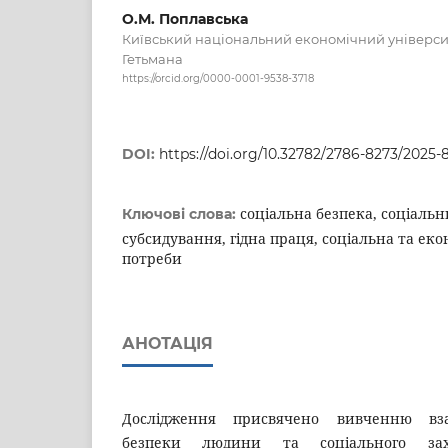
О.М. Поплавська
Київський національний економічний універси
Гетьмана
https://orcid.org/0000-0001-9538-3718
DOI:
https://doi.org/10.32782/2786-8273/2025-8
соціальна безпека, соціальн
Ключові слова:
субсидування, гідна праця, соціальна та еко
потреби
АНОТАЦІЯ
Дослідження присвячено вивченню взає
безпеки людини та соціального зах