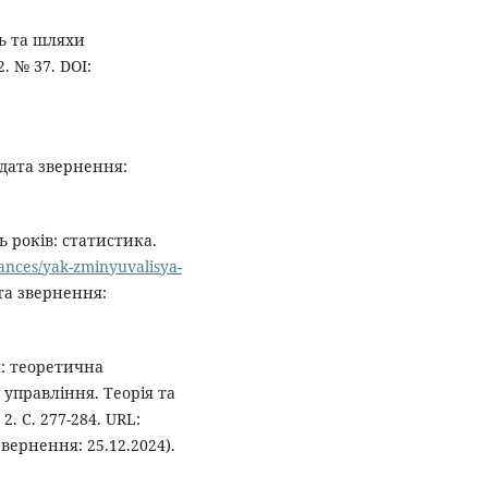
ть та шляхи
. № 37. DOI:
дата звернення:
ь років: статистика.
nances/yak-zminyuvalisya-
та звернення:
: теоретична
 управління. Теорія та
. С. 277-284. URL:
звернення: 25.12.2024).