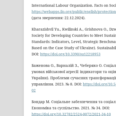
International Labour Organization. Facts on Soci
https://webapps.ilo.org/public/english/protectio
(дата звернення: 22.12.2024).
Kharazishvil Yu., Kwilinski A., Grishnova O., Dzw
Society for Developing Countries to Meet Susta
Standards: Indicators, Level, Strategic Benchma
Based on the Case Study of Ukraine). Sustainabili
DOI:
https://doi.org/10.3390/su12218953
Баженова О., Варналій З., Чеберяко О. Соці
умовах військової агресії: індикатори та оц
України). Проблеми сучасних трансформацій
управління. 2023. № 8. DOI:
https://doi.org/10.
02
Бондар М. Соціальне забезпечення та соціал
Економіка та суспільство. 2021. № 34. DOI:
https://doi.org/10.32782/2524-0072/2021-34-10