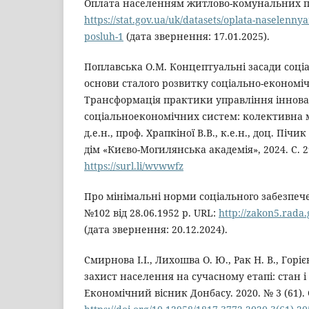
Оплата населенням житлово-комунальних по
https://stat.gov.ua/uk/datasets/oplata-naselen
posluh-1
(дата звернення: 17.01.2025).
Поплавська О.М. Концептуальні засади соціа
основи сталого розвитку соціально-економі
Трансформація практики управління іннов
соціальноекономічних систем: колективна мон
д.е.н., проф. Храпкіної В.В., к.е.н., доц. Піч
дім «Києво-Могилянська академія», 2024. С. 2
https://surl.li/wvwwfz
Про мінімальні норми соціального забезпе
№102 від 28.06.1952 р. URL:
http://zakon5.rada
(дата звернення: 20.12.2024).
Смирнова І.І., Лихошва О. Ю., Рак Н. В., Горі
захист населення на сучасному етапі: стан і
Економічний вісник Донбасу. 2020. № 3 (61). С