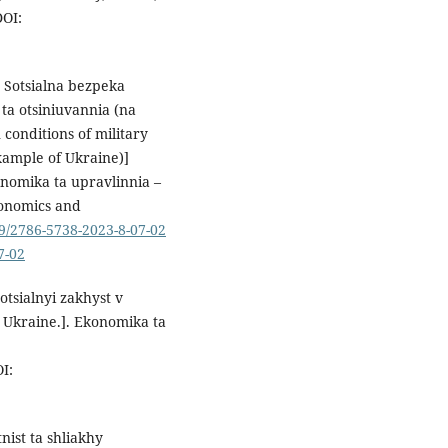
OI:
. Sotsialna bezpeka
 ta otsiniuvannia (na
 conditions of military
xample of Ukraine)]
onomika ta upravlinnia –
conomics and
29/2786-5738-2023-8-07-02
7-02
otsialnyi zakhyst v
n Ukraine.]. Ekonomika ta
I:
nist ta shliakhy