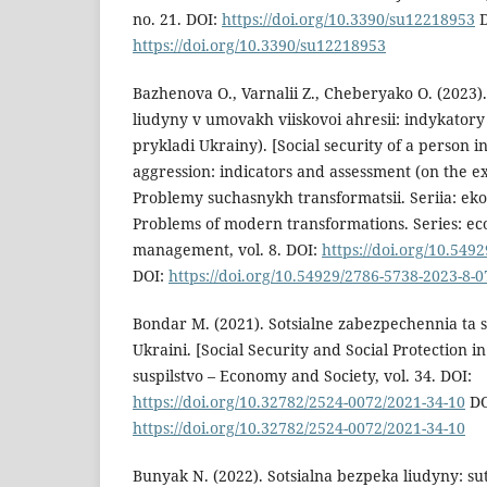
no. 21. DOI:
https://doi.org/10.3390/su12218953
D
https://doi.org/10.3390/su12218953
Bazhenova O., Varnalii Z., Cheberyako O. (2023)
liudyny v umovakh viiskovoi ahresii: indykatory
prykladi Ukrainy). [Social security of a person in
aggression: indicators and assessment (on the e
Problemy suchasnykh transformatsii. Seriia: ek
Problems of modern transformations. Series: e
management, vol. 8. DOI:
https://doi.org/10.549
DOI:
https://doi.org/10.54929/2786-5738-2023-8-0
Bondar M. (2021). Sotsialne zabezpechennia ta s
Ukraini. [Social Security and Social Protection i
suspilstvo – Economy and Society, vol. 34. DOI:
https://doi.org/10.32782/2524-0072/2021-34-10
DO
https://doi.org/10.32782/2524-0072/2021-34-10
Bunyak N. (2022). Sotsialna bezpeka liudyny: sut