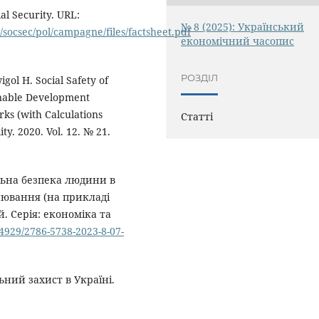
al Security. URL:
№ 8 (2025): Український
n/socsec/pol/campagne/files/factsheet.pdf
економічний часопис
РОЗДІЛ
igol H. Social Safety of
inable Development
rks (with Calculations
Статті
ty. 2020. Vol. 12. № 21.
альна безпека людини в
інювання (на прикладі
. Серія: економіка та
54929/2786-5738-2023-8-07-
ьний захист в Україні.