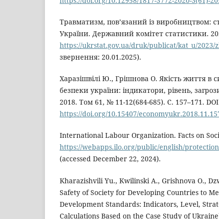
https://doi.org/10.12958/1817-3772-2020-3(61)-2
Травматизм, пов’язаний із виробництвом: 
України. Державний комітет статистики. 20
https://ukrstat.gov.ua/druk/publicat/kat_u/2023/
звернення: 20.01.2025).
Харазішвілі Ю., Грішнова О. Якість життя в с
безпеки україни: індикатори, рівень, загроз
2018. Том 61, № 11-12(684-685). С. 157–171. DOI
https://doi.org/10.15407/economyukr.2018.11.15
International Labour Organization. Facts on Socia
https://webapps.ilo.org/public/english/protectio
(accessed December 22, 2024).
Kharazishvili Yu., Kwilinski A., Grishnova O., Dzw
Safety of Society for Developing Countries to Me
Development Standards: Indicators, Level, Stra
Calculations Based on the Case Study of Ukraine).