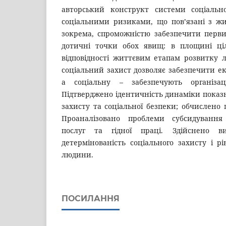
авторський конструкт системи соціальн
соціальними ризиками, що пов’язані з жи
зокрема, спроможністю забезпечити перви
дотичні точки обох явищ: в площині ціл
відповідності життєвим етапам розвитку 
соціальний захист дозволяє забезпечити ек
а соціальну – забезпечують організаці
Підтверджено ідентичність динаміки показн
захисту та соціальної безпеки; обчислено 
Проаналізовано проблеми субсидування
послуг та гідної праці. Здійснено в
детермінованість соціального захисту і рі
людини.
ПОСИЛАННЯ