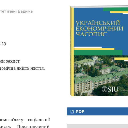
тет імені Вадима
-18
ий захист,
номічна якість життя,
PDF
мозв’язку соціальної
исту. Представлений