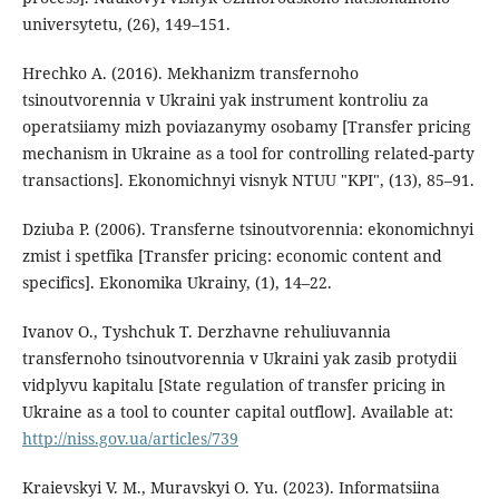
universytetu, (26), 149–151.
Hrechko A. (2016). Mekhanizm transfernoho
tsinoutvorennia v Ukraini yak instrument kontroliu za
operatsiiamy mizh poviazanymy osobamy [Transfer pricing
mechanism in Ukraine as a tool for controlling related-party
transactions]. Ekonomichnyi visnyk NTUU "KPI", (13), 85–91.
Dziuba P. (2006). Transferne tsinoutvorennia: ekonomichnyi
zmist i spetfika [Transfer pricing: economic content and
specifics]. Ekonomika Ukrainy, (1), 14–22.
Ivanov O., Tyshchuk T. Derzhavne rehuliuvannia
transfernoho tsinoutvorennia v Ukraini yak zasib protydii
vidplyvu kapitalu [State regulation of transfer pricing in
Ukraine as a tool to counter capital outflow]. Available at:
http://niss.gov.ua/articles/739
Kraievskyi V. M., Muravskyi O. Yu. (2023). Informatsiina