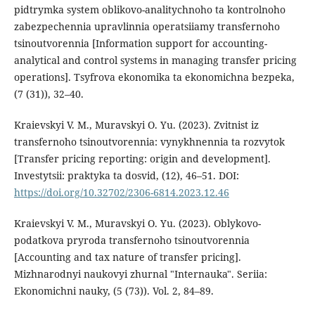
pidtrymka system oblikovo-analitychnoho ta kontrolnoho
zabezpechennia upravlinnia operatsiiamy transfernoho
tsinoutvorennia [Information support for accounting-
analytical and control systems in managing transfer pricing
operations]. Tsyfrova ekonomika ta ekonomichna bezpeka,
(7 (31)), 32–40.
Kraievskyi V. M., Muravskyi O. Yu. (2023). Zvitnist iz
transfernoho tsinoutvorennia: vynykhnennia ta rozvytok
[Transfer pricing reporting: origin and development].
Investytsii: praktyka ta dosvid, (12), 46–51. DOI:
https://doi.org/10.32702/2306-6814.2023.12.46
Kraievskyi V. M., Muravskyi O. Yu. (2023). Oblykovo-
podatkova pryroda transfernoho tsinoutvorennia
[Accounting and tax nature of transfer pricing].
Mizhnarodnyi naukovyi zhurnal "Internauka". Seriia:
Ekonomichni nauky, (5 (73)). Vol. 2, 84–89.