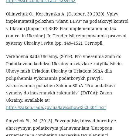
https://ssrn.com/abstract=4389433
Oliinychuk O., Korchynska A. (October, 30 2020). Vplyv
implemntatsii polozhen "Planu BEPS" na podatkovyi kontrol
v Ukraini [Impact of BEPS Plan implementation on tax
control in Ukraine]. In Tendentsii reformuvannia pravovoi
systemy Ukrainy i svitu (pp. 149–152). Ternopil.
Verkhovna Rada Ukrainy. (2019). Pro vnesennia zmin do
Podatkovoho kodeksu Ukrainy u zviazku z ratyfikatsiieiu
Uhovy mizh Uriadom Ukrainy ta Uriadom SShA dlia
polipshennia vykonannia podatkovykh pravyl i
zastosuvannia polozhen Zakonu SShA "Pro podatkovi
vymohy do inozemnykh rakhunkiv" (FATCA): Zakon
Ukrainy. Available at:
https://zakon.rada.gov.ua/laws/show/323-20#Text
Smychok Ye. M. (2013). Yevropeiskyi dosvid borotby z
ahresyvnym podatkovym planuvanniam [European
experience in combating aggressive tax planning].