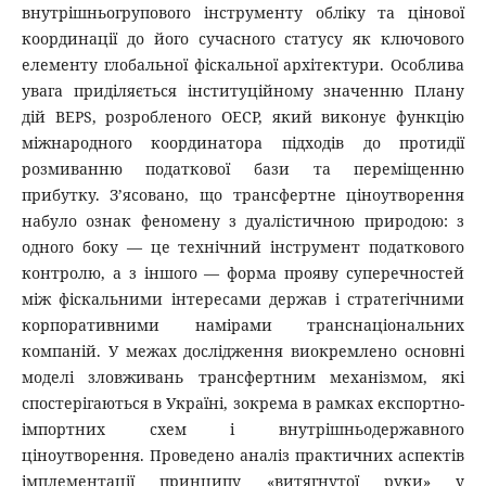
внутрішньогрупового інструменту обліку та цінової
координації до його сучасного статусу як ключового
елементу глобальної фіскальної архітектури. Особлива
увага приділяється інституційному значенню Плану
дій BEPS, розробленого ОЕСР, який виконує функцію
міжнародного координатора підходів до протидії
розмиванню податкової бази та переміщенню
прибутку. З’ясовано, що трансфертне ціноутворення
набуло ознак феномену з дуалістичною природою: з
одного боку — це технічний інструмент податкового
контролю, а з іншого — форма прояву суперечностей
між фіскальними інтересами держав і стратегічними
корпоративними намірами транснаціональних
компаній. У межах дослідження виокремлено основні
моделі зловживань трансфертним механізмом, які
спостерігаються в Україні, зокрема в рамках експортно-
імпортних схем і внутрішньодержавного
ціноутворення. Проведено аналіз практичних аспектів
імплементації принципу «витягнутої руки» у