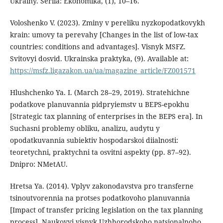
Ukrainy. Seriia: Ekonomika, (1), 10–16.
Voloshenko V. (2023). Zminy v pereliku nyzkopodatkovykh
krain: umovy ta perevahy [Changes in the list of low-tax
countries: conditions and advantages]. Visnyk MSFZ.
Svitovyi dosvid. Ukrainska praktyka, (9). Available at:
https://msfz.ligazakon.ua/ua/magazine_article/FZ001571
Hlushchenko Ya. I. (March 28–29, 2019). Stratehichne
podatkove planuvannia pidpryiemstv u BEPS-epokhu
[Strategic tax planning of enterprises in the BEPS era]. In
Suchasni problemy obliku, analizu, audytu y
opodatkuvannia subiektiv hospodarskoi diialnosti:
teoretychni, praktychni ta osvitni aspekty (pp. 87–92).
Dnipro: NMetAU.
Hretsa Ya. (2014). Vplyv zakonodavstva pro transferne
tsinoutvorennia na protses podatkovoho planuvannia
[Impact of transfer pricing legislation on the tax planning
process]. Naukovyi visnyk Uzhhorodskoho natsionalnoho