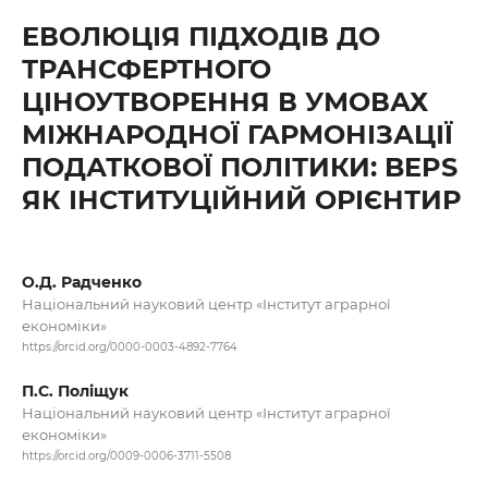
ЕВОЛЮЦІЯ ПІДХОДІВ ДО
ТРАНСФЕРТНОГО
ЦІНОУТВОРЕННЯ В УМОВАХ
МІЖНАРОДНОЇ ГАРМОНІЗАЦІЇ
ПОДАТКОВОЇ ПОЛІТИКИ: BEPS
ЯК ІНСТИТУЦІЙНИЙ ОРІЄНТИР
О.Д. Радченко
Національний науковий центр «Інститут аграрної
економіки»
https://orcid.org/0000-0003-4892-7764
П.С. Поліщук
Національний науковий центр «Інститут аграрної
економіки»
https://orcid.org/0009-0006-3711-5508