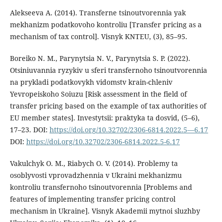
Alekseeva A. (2014). Transferne tsinoutvorennia yak
mekhanizm podatkovoho kontroliu [Transfer pricing as a
mechanism of tax control]. Visnyk KNTEU, (3), 85–95.
Boreiko N. M., Parynytsia N. V., Parynytsia S. P. (2022).
Otsiniuvannia ryzykiv u sferi transfernoho tsinoutvorennia
na prykladi podatkovykh vidomstv krain-chleniv
Yevropeiskoho Soiuzu [Risk assessment in the field of
transfer pricing based on the example of tax authorities of
EU member states]. Investytsii: praktyka ta dosvid, (5–6),
17–23. DOI:
https://doi.org/10.32702/2306-6814.2022.5—6.17
DOI:
https://doi.org/10.32702/2306-6814.2022.5-6.17
Vakulchyk O. M., Riabych O. V. (2014). Problemy ta
osoblyvosti vprovadzhennia v Ukraini mekhanizmu
kontroliu transfernoho tsinoutvorennia [Problems and
features of implementing transfer pricing control
mechanism in Ukraine]. Visnyk Akademii mytnoi sluzhby