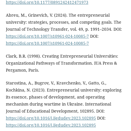
https://doi.org/10.1177/0891242412471973
Abreu, M., Grinevich, V. (2024). The entrepreneurial
university: strategies, processes, and competing goals. The
Journal of Technology Transfer, vol. 49, p. 1991–2034. DOI:
https://doi.org/10.1007/s10961-024-10085-7
DOI:
https://doi.org/10.1007/s10961-024-10085-7
Clark, B.R. (1998). Creating Entrepreneurial Universities:
Organizational Pathways of Transformation. IUA Press &
Pergamon, Paris.
Starostina, A., Bugrov, V., Kravchenko, V., Gatto, G.,
Kochkina, N. (2023). Entrepreneurial university: exploring
its essence, phases of development, and operating
mechanism during wartime in Ukraine. International
Journal of Educational Development, 102895. DOI:
https://doi.org/10.1016/j.ijedudev.2023.102895
DOI:
https://doi.org/10.1016/j.ijedudev.2023.102895