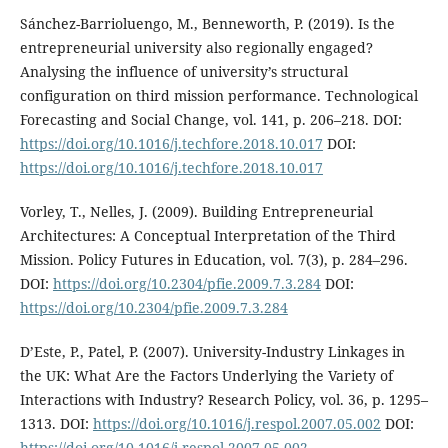
Sánchez-Barrioluengo, M., Benneworth, P. (2019). Is the
entrepreneurial university also regionally engaged?
Analysing the influence of university’s structural
configuration on third mission performance. Technological
Forecasting and Social Change, vol. 141, p. 206–218. DOI:
https://doi.org/10.1016/j.techfore.2018.10.017
DOI:
https://doi.org/10.1016/j.techfore.2018.10.017
Vorley, T., Nelles, J. (2009). Building Entrepreneurial
Architectures: A Conceptual Interpretation of the Third
Mission. Policy Futures in Education, vol. 7(3), p. 284–296.
DOI:
https://doi.org/10.2304/pfie.2009.7.3.284
DOI:
https://doi.org/10.2304/pfie.2009.7.3.284
D’Este, P., Patel, P. (2007). University-Industry Linkages in
the UK: What Are the Factors Underlying the Variety of
Interactions with Industry? Research Policy, vol. 36, p. 1295–
1313. DOI:
https://doi.org/10.1016/j.respol.2007.05.002
DOI:
https://doi.org/10.1016/j.respol.2007.05.002