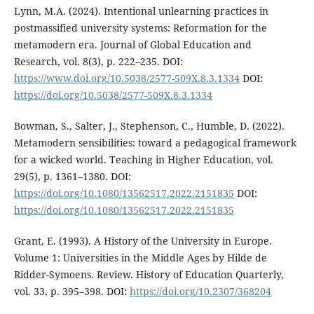
Lynn, M.A. (2024). Intentional unlearning practices in
postmassified university systems: Reformation for the
metamodern era. Journal of Global Education and
Research, vol. 8(3), p. 222–235. DOI:
https://www.doi.org/10.5038/2577-509X.8.3.1334
DOI:
https://doi.org/10.5038/2577-509X.8.3.1334
Bowman, S., Salter, J., Stephenson, C., Humble, D. (2022).
Metamodern sensibilities: toward a pedagogical framework
for a wicked world. Teaching in Higher Education, vol.
29(5), p. 1361–1380. DOI:
https://doi.org/10.1080/13562517.2022.2151835
DOI:
https://doi.org/10.1080/13562517.2022.2151835
Grant, E. (1993). A History of the University in Europe.
Volume 1: Universities in the Middle Ages by Hilde de
Ridder-Symoens. Review. History of Education Quarterly,
vol. 33, p. 395–398. DOI:
https://doi.org/10.2307/368204