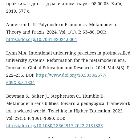
практика : дис. … д-ра. економ. наук : 08.00.03. Київ,
2019. 577 с.
Andersen L. R. Polymodern Economics. Metamodern
Theory and Praxis. 2024. Vol. 1(1). P. 63–86. DOI:
https://doi.org/10.70613/2024.0004
Lynn M.A. Intentional unlearning practices in postmassified
university systems: Reformation for the metamodern era.
Journal of Global Education and Research. 2024. Vol. 8(3). P.
222–235. DOI:
https://www.doi.org/10.5038/2577-
509X.8.3.1334
Bowman S., Salter J., Stephenson C., Humble D.
Metamodern sensibilities: toward a pedagogical framework
for a wicked world. Teaching in Higher Education. 2022.
Vol. 29(5). P. 1361–1380. DOI:
https://doi.org/10.1080/13562517.2022.2151835