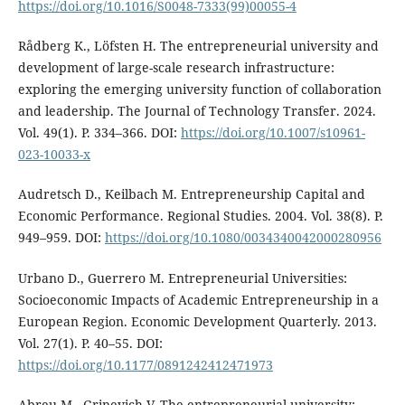
https://doi.org/10.1016/S0048-7333(99)00055-4
Rådberg K., Löfsten H. The entrepreneurial university and
development of large-scale research infrastructure:
exploring the emerging university function of collaboration
and leadership. The Journal of Technology Transfer. 2024.
Vol. 49(1). P. 334–366. DOI:
https://doi.org/10.1007/s10961-
023-10033-x
Audretsch D., Keilbach M. Entrepreneurship Capital and
Economic Performance. Regional Studies. 2004. Vol. 38(8). P.
949–959. DOI:
https://doi.org/10.1080/0034340042000280956
Urbano D., Guerrero M. Entrepreneurial Universities:
Socioeconomic Impacts of Academic Entrepreneurship in a
European Region. Economic Development Quarterly. 2013.
Vol. 27(1). P. 40–55. DOI:
https://doi.org/10.1177/0891242412471973
Abreu M., Grinevich V. The entrepreneurial university: