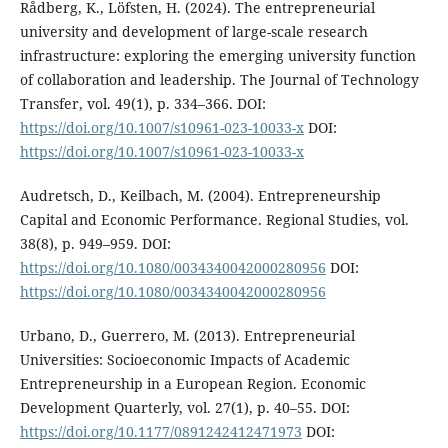
Rådberg, K., Löfsten, H. (2024). The entrepreneurial
university and development of large-scale research
infrastructure: exploring the emerging university function
of collaboration and leadership. The Journal of Technology
Transfer, vol. 49(1), p. 334–366. DOI:
https://doi.org/10.1007/s10961-023-10033-x
DOI:
https://doi.org/10.1007/s10961-023-10033-x
Audretsch, D., Keilbach, M. (2004). Entrepreneurship
Capital and Economic Performance. Regional Studies, vol.
38(8), p. 949–959. DOI:
https://doi.org/10.1080/0034340042000280956
DOI:
https://doi.org/10.1080/0034340042000280956
Urbano, D., Guerrero, M. (2013). Entrepreneurial
Universities: Socioeconomic Impacts of Academic
Entrepreneurship in a European Region. Economic
Development Quarterly, vol. 27(1), p. 40–55. DOI:
https://doi.org/10.1177/0891242412471973
DOI: