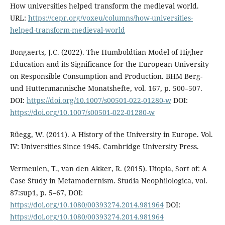
How universities helped transform the medieval world.
URL:
https://cepr.org/voxeu/columns/how-universities-
helped-transform-medieval-world
Bongaerts, J.C. (2022). The Humboldtian Model of Higher
Education and its Significance for the European University
on Responsible Consumption and Production. BHM Berg-
und Huttenmannische Monatshefte, vol. 167, p. 500–507.
DOI:
https://doi.org/10.1007/s00501-022-01280-w
DOI:
https://doi.org/10.1007/s00501-022-01280-w
Rüegg, W. (2011). A History of the University in Europe. Vol.
IV: Universities Since 1945. Cambridge University Press.
Vermeulen, T., van den Akker, R. (2015). Utopia, Sort of: A
Case Study in Metamodernism. Studia Neophilologica, vol.
87:sup1, p. 5–67, DOI:
https://doi.org/10.1080/00393274.2014.981964
DOI:
https://doi.org/10.1080/00393274.2014.981964