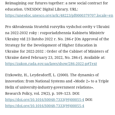
Reimagining our futures together: a new social contract for
education. UNESDOC Digital Library. URL:
https://unesdoc.unesco.org/ark:/48223/pf0000379707.locale=en
Pro skhvalennia Stratehii rozvytku vyshchoi osvity v Ukraini
na 2022-2032 roky : rozporiadzhennia Kabinetu Ministriv
Ukrainy vid 23 liutoho 2022 r. No. 286-r [On Approval of the
Strategy for the Development of Higher Education in
Ukraine for 2022-2032 : Order of the Cabinet of Ministers of
Ukraine dated February 23, 2022, No. 286-r]. Available at:
https://zakon.rada.gov.ua/laws/show/286-2022-р#Text
Etzkowitz, H., Leydesdorff, L. (2000). The dynamics of
innovation: from National Systems and «Mode 2» to a Triple
Helix of university-industry-government relations».
Research Policy, vol. 29(2), p. 109–123. DOI:
https://doi.org/10.1016/S0048-7333(99)00055-4
DOI:
https://doi.org/10.1016/S0048-7333(99)00055-4