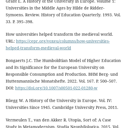
Grant E. A History of the University in Europe. Volume 1:
Universities in the Middle Ages by Hilde de Ridder-
Symoens. Review. History of Education Quarterly. 1993. Vol.
33. P. 395–398.
How universities helped transform the medieval world.
URL:
https://cepr.org/voxeu/columns/how-universities-
helped-transform-medieval-world
Bongaerts J.C. The Humboldtian Model of Higher Education
and its Significance for the European University on
Responsible Consumption and Production. BHM Berg- und
Huttenmannische Monatshefte. 2022. Vol. 167. P. 500–507.
DOI:
https://doi.org/10.1007/s00501-022-01280-w
Rüegg W. A History of the University in Europe. Vol. IV:
Universities Since 1945. Cambridge University Press, 2011.
Vermeulen T., van den Akker R. Utopia, Sort of: A Case
Study in Metamodernism. Studia Neophilologica. 2015. Vol.