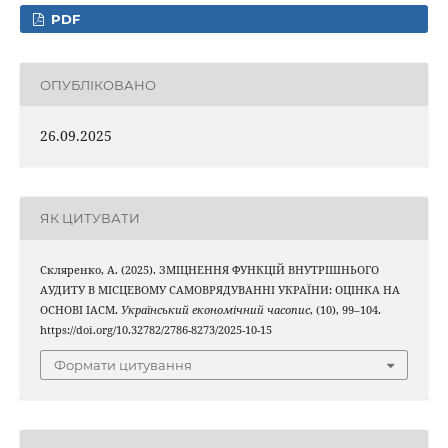
PDF
ОПУБЛІКОВАНО
26.09.2025
ЯК ЦИТУВАТИ
Скляренко, А. (2025). ЗМІЦНЕННЯ ФУНКЦІЙ ВНУТРІШНЬОГО
АУДИТУ В МІСЦЕВОМУ САМОВРЯДУВАННІ УКРАЇНИ: ОЦІНКА НА
ОСНОВІ IACM.
Український економічний часопис
, (10), 99–104.
https://doi.org/10.32782/2786-8273/2025-10-15
Формати цитування