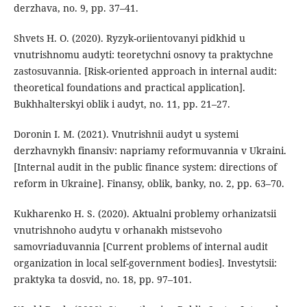
derzhava, no. 9, pp. 37–41.
Shvets H. O. (2020). Ryzyk-oriientovanyi pidkhid u
vnutrishnomu audyti: teoretychni osnovy ta praktychne
zastosuvannia. [Risk-oriented approach in internal audit:
theoretical foundations and practical application].
Bukhhalterskyi oblik i audyt, no. 11, pp. 21–27.
Doronin I. M. (2021). Vnutrishnii audyt u systemi
derzhavnykh finansiv: napriamy reformuvannia v Ukraini.
[Internal audit in the public finance system: directions of
reform in Ukraine]. Finansy, oblik, banky, no. 2, pp. 63–70.
Kukharenko H. S. (2020). Aktualni problemy orhanizatsii
vnutrishnoho audytu v orhanakh mistsevoho
samovriaduvannia [Current problems of internal audit
organization in local self-government bodies]. Investytsii:
praktyka ta dosvid, no. 18, pp. 97–101.