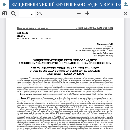
ЗМІЦНЕННЯ ФУНКЦІЙ ВНУТРІШНЬОГО АУДИТУ В МІСЦЕВОМУ САМОВРЯДУВАННІ УКРАЇНИ: ОЦІНКА НА ОСНОВІ IACM