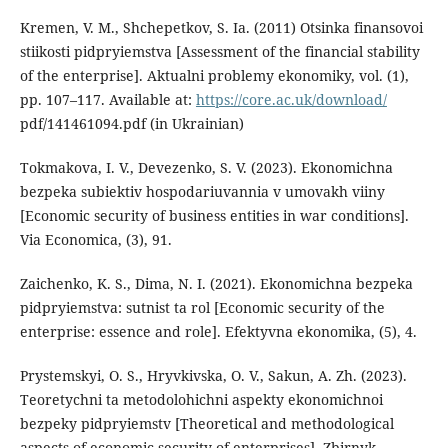
Kremen, V. M., Shchepetkov, S. Ia. (2011) Otsinka finansovoi
stiikosti pidpryiemstva [Assessment of the financial stability
of the enterprise]. Aktualni problemy ekonomiky, vol. (1),
pp. 107–117. Available at:
https://core.ac.uk/download/
pdf/141461094.pdf (in Ukrainian)
Tokmakova, I. V., Devezenko, S. V. (2023). Ekonomichna
bezpeka subiektiv hospodariuvannia v umovakh viiny
[Economic security of business entities in war conditions].
Via Economica, (3), 91.
Zaichenko, K. S., Dima, N. I. (2021). Ekonomichna bezpeka
pidpryiemstva: sutnist ta rol [Economic security of the
enterprise: essence and role]. Efektyvna ekonomika, (5), 4.
Prystemskyi, O. S., Hryvkivska, O. V., Sakun, A. Zh. (2023).
Teoretychni ta metodolohichni aspekty ekonomichnoi
bezpeky pidpryiemstv [Theoretical and methodological
aspects of economic security of enterprises]. Zbirnyk