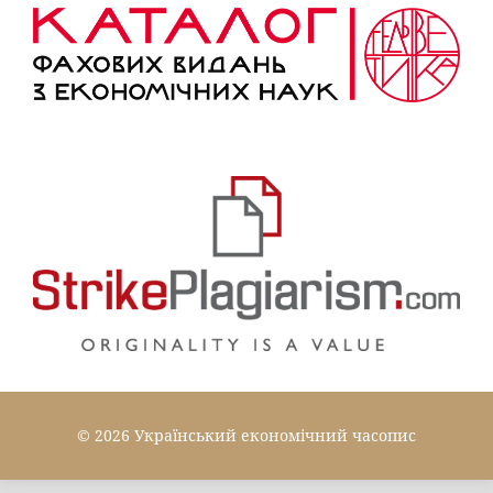
© 2026 Український економічний часопис