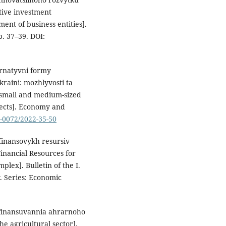
tive investment
nt of business entities].
p. 37–39. DOI:
ternatyvni formy
raini: mozhlyvosti ta
r small and medium-sized
pects]. Economy and
4-0072/2022-35-50
finansovykh resursiv
inancial Resources for
lex]. Bulletin of the I.
. Series: Economic
 finansuvannia ahrarnoho
he agricultural sector].