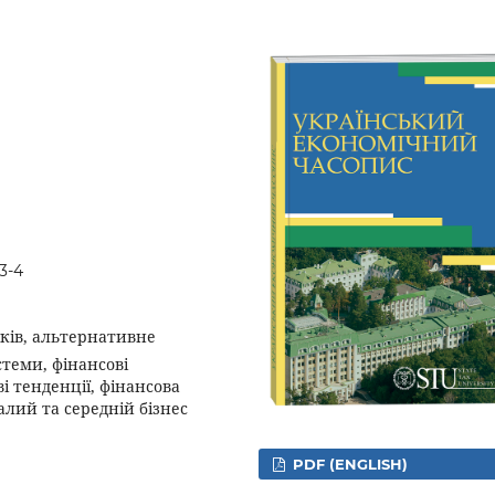
3-4
нків, альтернативне
теми, фінансові
і тенденції, фінансова
алий та середній бізнес
PDF (ENGLISH)