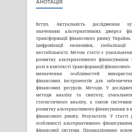
АНОТАЦІЯ
Вступ. Актуальність дослідження з
значенням альтернативних джерел фі
трансформації фінансового ринку України, 
цифровізації економіки, глобалізації
нестабільності. Метою статті є узагальнен
розвитку альтернативного фінансування 
ролі в контексті трансформації фінансового
визначення особливостей використа
фінансових інструментів для забезпечен
фінансових ресурсів. Методи. У дослідже
методи аналізу та синтезу, узагальнен
статистичного аналізу, а також системни
розвитку альтернативного фінансування в к
фінансового ринку. Результати. У статті
особливості альтернативного фінансування
фінансової системи. Проаналізовано основн