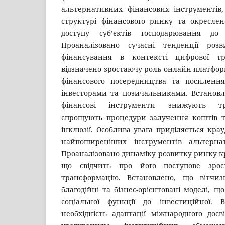
альтернативних фінансових інструментів,
структурі фінансового ринку та окреслен
доступу суб’єктів господарювання до 
Проаналізовано сучасні тенденції розв
фінансування в контексті цифрової тра
відзначено зростаючу роль онлайн-платфор
фінансового посередництва та посилення
інвесторами та позичальниками. Встановл
фінансові інструменти знижують тр
спрощують процедури залучення коштів т
інклюзії. Особлива увага приділяється кра
найпоширеніших інструментів альтернат
Проаналізовано динаміку розвитку ринку кр
що свідчить про його поступове зрос
трансформацію. Встановлено, що вітчи
благодійні та бізнес-орієнтовані моделі, що
соціальної функції до інвестиційної. 
необхідність адаптації міжнародного дос