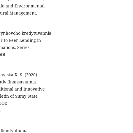
 Life and Environmental
ultural Management,
irynhovoho kredytuvannia
er-to-Peer Lending in
ations. Series:
DOI:
nytska K. S. (2020).
ntiv finansuvannia
itional and Innovative
lletin of Sumy State
DOI:
:
udlendynhu na