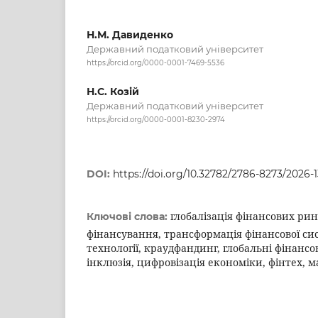
Н.М. Давиденко
Державний податковий університет
https://orcid.org/0000-0001-7469-5536
Н.С. Козій
Державний податковий університет
https://orcid.org/0000-0001-8230-2974
DOI:
https://doi.org/10.32782/2786-8273/2026-1
глобалізація фінансових ри
Ключові слова:
фінансування, трансформація фінансової сис
технології, краудфандинг, глобальні фінансов
інклюзія, цифровізація економіки, фінтех, м