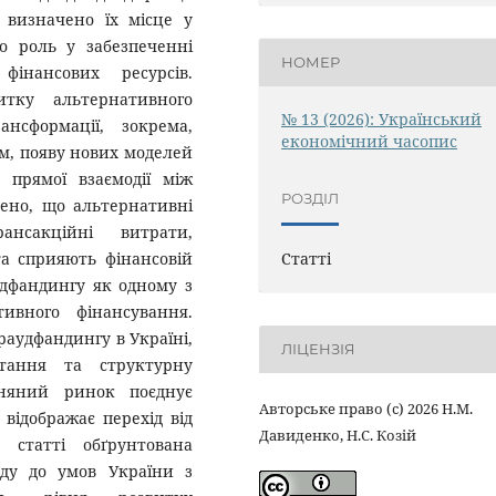
 визначено їх місце у
о роль у забезпеченні
НОМЕР
фінансових ресурсів.
итку альтернативного
№ 13 (2026): Український
нсформації, зокрема,
економічний часопис
м, появу нових моделей
 прямої взаємодії між
РОЗДІЛ
ено, що альтернативні
ансакційні витрати,
а сприяють фінансовій
Статті
удфандингу як одному з
ивного фінансування.
аудфандингу в Україні,
ЛІЦЕНЗІЯ
тання та структурну
зняний ринок поєднує
Авторське право (c) 2026 Н.М.
 відображає перехід від
Давиденко, Н.С. Козій
В статті обґрунтована
віду до умов України з