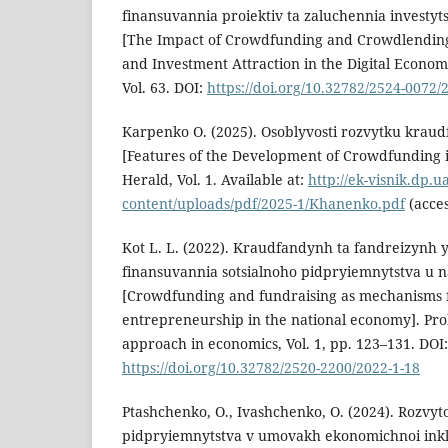
finansuvannia proiektiv ta zaluchennia investytsi
[The Impact of Crowdfunding and Crowdlending
and Investment Attraction in the Digital Econo
Vol. 63. DOI:
https://doi.org/10.32782/2524-0072/
Karpenko O. (2025). Osoblyvosti rozvytku krau
[Features of the Development of Crowdfunding 
Herald, Vol. 1. Available at:
http://ek-visnik.dp.u
content/uploads/pdf/2025-1/Khanenko.pdf
(acces
Kot L. L. (2022). Kraudfandynh ta fandreizynh
finansuvannia sotsialnoho pidpryiemnytstva u na
[Crowdfunding and fundraising as mechanisms fo
entrepreneurship in the national economy]. Pro
approach in economics, Vol. 1, pp. 123–131. DOI:
https://doi.org/10.32782/2520-2200/2022-1-18
Ptashchenko, O., Ivashchenko, O. (2024). Rozvyt
pidpryiemnytstva v umovakh ekonomichnoi inkli