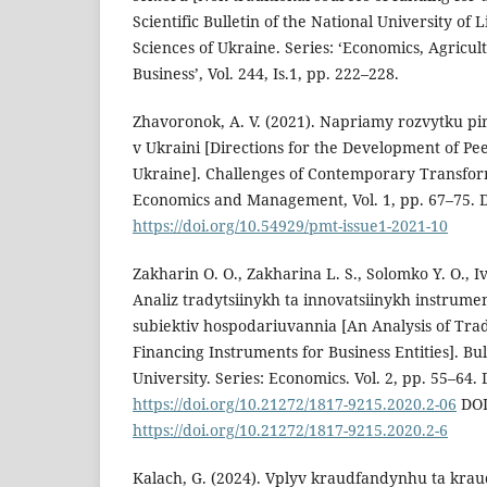
Scientific Bulletin of the National University of
Sciences of Ukraine. Series: ‘Economics, Agric
Business’, Vol. 244, Is.1, pp. 222–228.
Zhavoronok, A. V. (2021). Napriamy rozvytku p
v Ukraini [Directions for the Development of Pe
Ukraine]. Challenges of Contemporary Transform
Economics and Management, Vol. 1, pp. 67–75. 
https://doi.org/10.54929/pmt-issue1-2021-10
Zakharin O. O., Zakharina L. S., Solomko Y. O., Iv
Analiz tradytsiinykh ta innovatsiinykh instrume
subiektiv hospodariuvannia [An Analysis of Trad
Financing Instruments for Business Entities]. Bu
University. Series: Economics. Vol. 2, pp. 55–64. 
https://doi.org/10.21272/1817-9215.2020.2-06
DOI
https://doi.org/10.21272/1817-9215.2020.2-6
Kalach, G. (2024). Vplyv kraudfandynhu ta kra