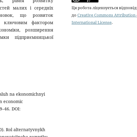
нь, рівня розвитку
стей малих і середніх
Ця робота ліцензується відпові
сновок, що розвиток
до
Creative Commons Attribution 
є ключовим фактором
International License
.
економіки, розширення
мки підприємницької
osluh na ekonomichnyi
on economic
9–46. DOI:
020). Rol alternatyvnykh
nnovatsiinoho rozvytku