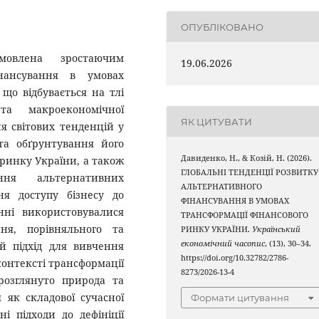
ОПУБЛІКОВАНО
умовлена зростаючим
19.06.2026
нансування в умовах
що відбувається на тлі
 та макроекономічної
ЯК ЦИТУВАТИ
ня світових тенденцій у
та обґрунтування його
Давиденко, Н., & Козій, Н. (2026).
 ринку України, а також
ГЛОБАЛЬНІ ТЕНДЕНЦІЇ РОЗВИТКУ
ння альтернативних
АЛЬТЕРНАТИВНОГО
ня доступу бізнесу до
ФІНАНСУВАННЯ В УМОВАХ
нні використовувалися
ТРАНСФОРМАЦІЇ ФІНАНСОВОГО
ня, порівняльного та
РИНКУ УКРАЇНИ.
Український
економічний часопис
, (13), 30–34.
й підхід для вивчення
https://doi.org/10.32782/2786-
онтексті трансформації
8273/2026-13-4
 розглянуто природа та
 як складової сучасної
Формати цитування
і підходи до дефініції