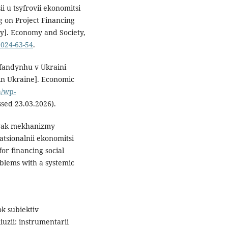
i u tsyfrovii ekonomitsi
 on Project Financing
my]. Economy and Society,
2024-63-54
.
dfandynhu v Ukraini
in Ukraine]. Economic
a/wp-
sed 23.03.2026).
 yak mekhanizmy
tsionalnii ekonomitsi
r financing social
blems with a systemic
ok subiektiv
uzii: instrumentarii