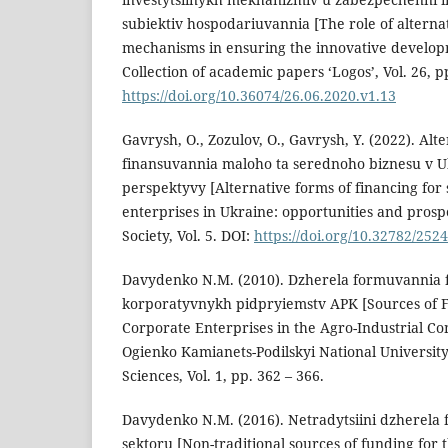
subiektiv hospodariuvannia [The role of alterna
mechanisms in ensuring the innovative developme
Collection of academic papers ‘Logos’, Vol. 26, p
https://doi.org/10.36074/26.06.2020.v1.13
Gavrysh, O., Zozulov, O., Gavrysh, Y. (2022). Al
finansuvannia maloho ta serednoho biznesu v Uk
perspektyvy [Alternative forms of financing fo
enterprises in Ukraine: opportunities and pros
Society, Vol. 5. DOI:
https://doi.org/10.32782/252
Davydenko N.M. (2010). Dzherela formuvannia 
korporatyvnykh pidpryiemstv APK [Sources of F
Corporate Enterprises in the Agro-Industrial Comp
Ogienko Kamianets-Podilskyi National University
Sciences, Vol. 1, pp. 362 – 366.
Davydenko N.M. (2016). Netradytsiini dzherela
sektoru [Non-traditional sources of funding for t