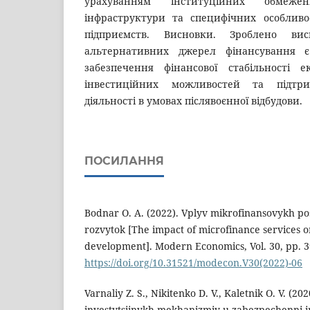
урахуванням інституційних обмеже
інфраструктури та специфічних особливо
підприємств. Висновки. Зроблено ви
альтернативних джерел фінансування 
забезпечення фінансової стабільності 
інвестиційних можливостей та підтри
діяльності в умовах післявоєнної відбудови.
ПОСИЛАННЯ
Bodnar О. А. (2022). Vplyv mikrofinansovykh p
rozvytok [The impact of microfinance services 
development]. Modern Economics, Vol. 30, pp. 3
https://doi.org/10.31521/modecon.V30(2022)-06
Varnaliy Z. S., Nikitenko D. V., Kaletnik O. V. (2
investytsiinykh mekhanizmiv u zabezpechenni i