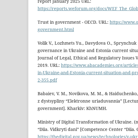
report January 2025 URL:
https://reports.weforum.org/docs/WEF_The_Glo
Trust in government - OECD. URL:
https://www.o
government.html
Volik V., Lozhmets Yu., Davydova O., Sprynchuk S
governance in Ukraine and Estonia current situ
Journal of Legal, Ethical and Regulatory Issues V
2019. URL:
https://www.abacademies.org/article
in-Ukraine-and-Estonia-current-situation-and-pr
2-355.pdf
Babaiev, V. M., Novikova, M. M., & Haiduchenko, S
z dystsypliny “Elektronne uriaduvannia” [Lectur
government]. Kharkiv: KhNUMH.
Ministry of Digital Transformation of Ukraine. (n
“Diia. Vidkryti dani” [Competence Center “Diia. 
https://thedigital.gov.ua/news/technologies/v-uk