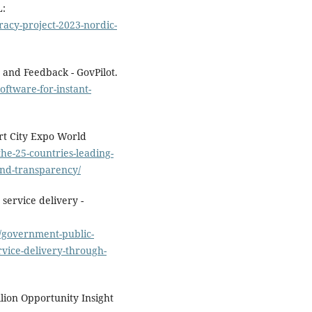
L:
racy-project-2023-nordic-
 and Feedback - GovPilot.
oftware-for-instant-
rt City Expo World
he-25-countries-leading-
and-transparency/
ervice delivery -
y/government-public-
vice-delivery-through-
lion Opportunity Insight