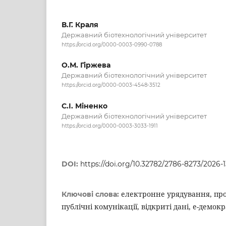
В.Г. Краля
Державний біотехнологічний університет
https://orcid.org/0000-0003-0990-0788
О.М. Гіржева
Державний біотехнологічний університет
https://orcid.org/0000-0003-4548-3512
С.І. Міненко
Державний біотехнологічний університет
https://orcid.org/0000-0003-3033-1911
DOI:
https://doi.org/10.32782/2786-8273/2026-1
електронне урядування, проз
Ключові слова:
публічні комунікації, відкриті дані, е-демокр