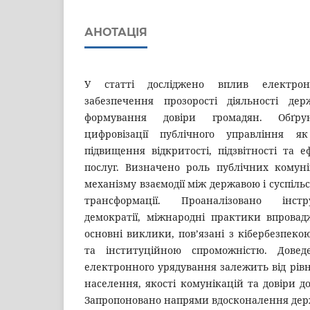
АНОТАЦІЯ
У статті досліджено вплив електро
забезпечення прозорості діяльності де
формування довіри громадян. Обґрун
цифровізації публічного управління 
підвищення відкритості, підзвітності та 
послуг. Визначено роль публічних комуні
механізму взаємодії між державою і суспіль
трансформації. Проаналізовано інст
демократії, міжнародні практики впровад
основні виклики, пов’язані з кібербезпеко
та інституційною спроможністю. Довед
електронного урядування залежить від рівн
населення, якості комунікацій та довіри д
Запропоновано напрями вдосконалення держ