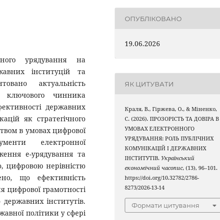
ОПУБЛІКОВАНО
19.06.2026
нного урядування на
ржавних інституцій та
товано актуальність
ЯК ЦИТУВАТИ
як ключового чинника
ефективності державних
Краля, В., Гіржева, О., & Міненко,
кацій як стратегічного
С. (2026). ПРОЗОРІСТЬ ТА ДОВІРА В
УМОВАХ ЕЛЕКТРОННОГО
ством в умовах цифрової
УРЯДУВАННЯ: РОЛЬ ПУБЛІЧНИХ
рументи електронної
КОМУНІКАЦІЙ І ДЕРЖАВНИХ
ження е-урядування та
ІНСТИТУТІВ.
Український
ю, цифровою нерівністю
економічний часопис
, (13), 96–101.
ено, що ефективність
https://doi.org/10.32782/2786-
8273/2026-13-14
я цифрової грамотності
о державних інститутів.
Формати цитування
авної політики у сфері