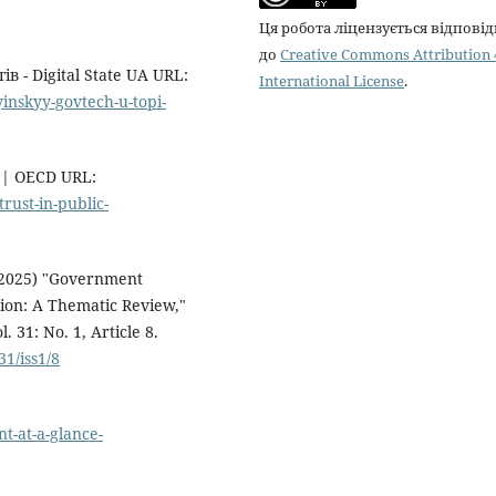
Ця робота ліцензується відпові
до
Creative Commons Attribution 
 - Digital State UA URL:
International License
.
yinskyy-govtech-u-topi-
y | OECD URL:
rust-in-public-
(2025) "Government
tion: A Thematic Review,"
 31: No. 1, Article 8.
31/iss1/8
t-at-a-glance-