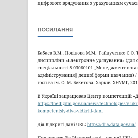
цифрового врядування з урахуванням сучас
ПОСИЛАННЯ
Бабаєв В.М., Новікова М.М., Гайдученко С.О. 
дисципліни «Електронне урядування» (для с
спеціальності 8.03060101 „Менеджмент орган
адміністрування‖ денної форми навчання) / Х
госп-ва ім. О. М. Бекетова. Харків: ХНУМГ, 2014
В Україні запрацював Центр компетенцій «Дія
https://thedigital.gov.ua/news/technologies/v-uk
kompetentsiy-diya-vidkriti-dani
Дія.Відкриті дані URL:
https://diia.data.gov.ua/
Про проєкт Дія.Відкриті дані – що це? URL: