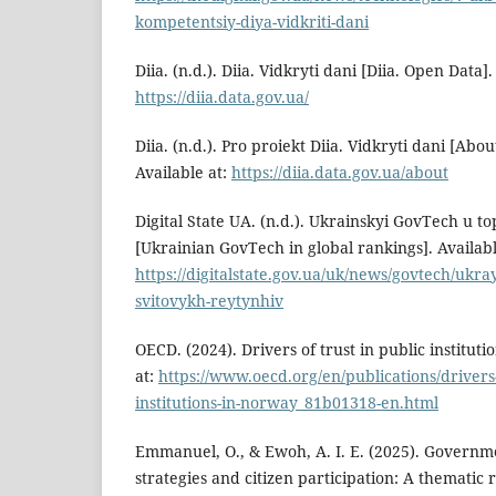
kompetentsiy-diya-vidkriti-dani
Diia. (n.d.). Diia. Vidkryti dani [Diia. Open Data].
https://diia.data.gov.ua/
Diia. (n.d.). Pro proiekt Diia. Vidkryti dani [Abo
Available at:
https://diia.data.gov.ua/about
Digital State UA. (n.d.). Ukrainskyi GovTech u to
[Ukrainian GovTech in global rankings]. Availabl
https://digitalstate.gov.ua/uk/news/govtech/ukra
svitovykh-reytynhiv
OECD. (2024). Drivers of trust in public institut
at:
https://www.oecd.org/en/publications/drivers-o
institutions-in-norway_81b01318-en.html
Emmanuel, O., & Ewoh, A. I. E. (2025). Govern
strategies and citizen participation: A thematic 