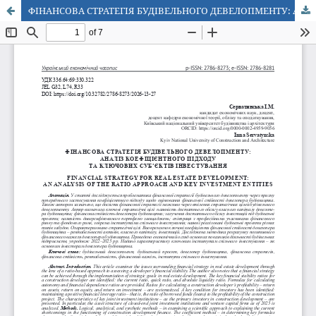
ФІНАНСОВА СТРАТЕГІЯ БУДІВЕЛЬНОГО ДЕВЕЛОПМЕНТУ: АНАЛІЗ КОЕФІЦІЄНТНОГО ПІДХОДУ ТА КЛЮЧОВИХ СУБ’ЄКТІВ ІНВЕСТУВАННЯ