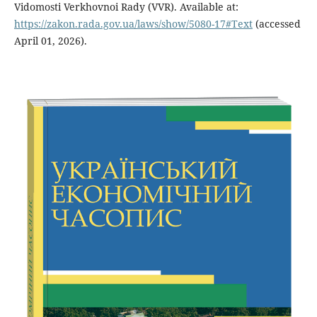
Vidomosti Verkhovnoi Rady (VVR). Available at:
https://zakon.rada.gov.ua/laws/show/5080-17#Text
(accessed
April 01, 2026).