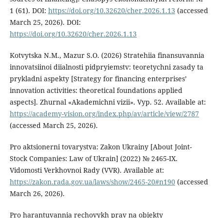
1 (61). DOI:
https://doi.org/10.32620/cher.2026.1.13
(accessed
March 25, 2026). DOI:
https://doi.org/10.32620/cher.2026.1.13
Kotvytska N.M., Mazur S.O. (2026) Stratehiia finansuvannia
innovatsiinoi diialnosti pidpryiemstv: teoretychni zasady ta
prykladni aspekty [Strategy for financing enterprises’
innovation activities: theoretical foundations applied
aspects]. Zhurnal «Akademichni vizii». Vyp. 52. Available at:
https://academy-vision.org/index.php/av/article/view/2787
(accessed March 25, 2026).
Pro aktsionerni tovarystva: Zakon Ukrainy [About Joint-
Stock Companies: Law of Ukrain] (2022) № 2465-IX.
Vidomosti Verkhovnoi Rady (VVR). Available at:
https://zakon.rada.gov.ua/laws/show/2465-20#n190
(accessed
March 26, 2026).
Pro harantuvannia rechovykh prav na obiekty