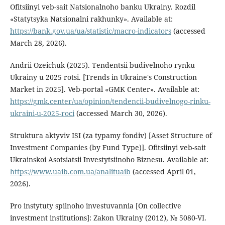
Ofitsiinyi veb-sait Natsionalnoho banku Ukrainy. Rozdil
«Statytsyka Natsionalni rakhunky». Available at:
https://bank.gov.ua/ua/statistic/macro-indicators
(accessed
March 28, 2026).
Andrii Ozeichuk (2025). Tendentsii budivelnoho rynku
Ukrainy u 2025 rotsi. [Trends in Ukraine's Construction
Market in 2025]. Veb-portal «GMK Center». Available at:
https://gmk.center/ua/opinion/tendencii-budivelnogo-rinku-
ukraini-u-2025-roci
(accessed March 30, 2026).
Struktura aktyviv ISI (za typamy fondiv) [Asset Structure of
Investment Companies (by Fund Type)]. Ofitsiinyi veb-sait
Ukrainskoi Asotsiatsii Investytsiinoho Biznesu. Available at:
https://www.uaib.com.ua/analituaib
(accessed April 01,
2026).
Pro instytuty spilnoho investuvannia [On collective
investment institutions]: Zakon Ukrainy (2012), № 5080-VI.