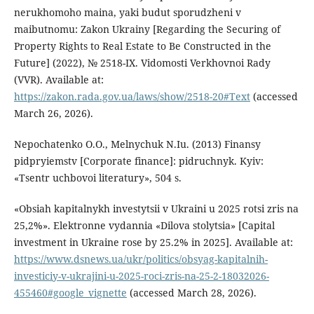
nerukhomoho maina, yaki budut sporudzheni v
maibutnomu: Zakon Ukrainy [Regarding the Securing of
Property Rights to Real Estate to Be Constructed in the
Future] (2022), № 2518-IX. Vidomosti Verkhovnoi Rady
(VVR). Available at:
https://zakon.rada.gov.ua/laws/show/2518-20#Text
(accessed
March 26, 2026).
Nepochatenko O.O., Melnychuk N.Iu. (2013) Finansy
pidpryiemstv [Corporate finance]: pidruchnyk. Kyiv:
«Tsentr uchbovoi literatury», 504 s.
«Obsiah kapitalnykh investytsii v Ukraini u 2025 rotsi zris na
25,2%». Elektronne vydannia «Dilova stolytsia» [Capital
investment in Ukraine rose by 25.2% in 2025]. Available at:
https://www.dsnews.ua/ukr/politics/obsyag-kapitalnih-
investiciy-v-ukrajini-u-2025-roci-zris-na-25-2-18032026-
455460#google_vignette
(accessed March 28, 2026).