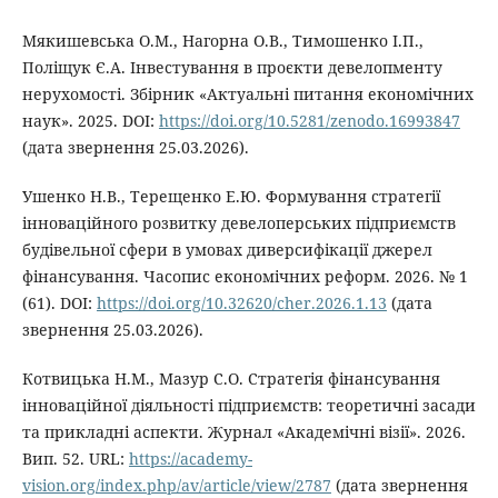
Мякишевська О.М., Нагорна О.В., Тимошенко І.П.,
Поліщук Є.А. Інвестування в проєкти девелопменту
нерухомості. Збірник «Актуальні питання економічних
наук». 2025. DOI:
https://doi.org/10.5281/zenodo.16993847
(дата звернення 25.03.2026).
Ушенко Н.В., Терещенко Е.Ю. Формування стратегії
інноваційного розвитку девелоперських підприємств
будівельної сфери в умовах диверсифікації джерел
фінансування. Часопис економічних реформ. 2026. № 1
(61). DOI:
https://doi.org/10.32620/cher.2026.1.13
(дата
звернення 25.03.2026).
Котвицька Н.М., Мазур С.О. Стратегія фінансування
інноваційної діяльності підприємств: теоретичні засади
та прикладні аспекти. Журнал «Академічні візії». 2026.
Вип. 52. URL:
https://academy-
vision.org/index.php/av/article/view/2787
(дата звернення