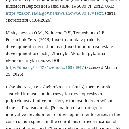
Відомості Верховної Ради. (ВВР) № 5080-VI. 2012. URL:
https://zakon.rada.gov.ua/laws/show/5080-17#Text
. (дата
звернення 01.04.2026).
Miakyshevska O.M., Nahorna O.V., Tymoshenko I.P.,
Polishchuk Ye.A. (2025) Investuvannia v proiekty
developmentu nerukhomosti [Investment in real estate
development projects]. Zbirnyk «Aktualni pytannia
ekonomichnykh nauk». DOI:
https://doi.org/10.5281/zenodo.16993847
(accessed March
25, 2026).
Ushenko N.V., Tereshchenko E.Iu. (2026) Formuvannia
stratehii innovatsiinoho rozvytku developerskykh
pidpryiemstv budivelnoi sfery v umovakh dyversyfikatsii
dzherel finansuvannia [Formation of a strategy for
innovative development of development enterprises in the
construction sphere in the conditions of diversification of
sources of financing]. Chasopys ekonomichnykh reform. №