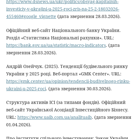
https://www.dsnews.ua/ukr/politics/obsyag-kapitalnih-
investiciy-v-ukrajini-u-2025-roci-zris-na-25-2-18032026-
455460#google_vignette
(дата звернення 28.03.2026).
Офіційний веб-сайт Національного банку України.
Розділ «Статистика Національні рахунки». URL:
https://bank.gov.ua/ua/statistic/macro-indicators
. (дата
звернення 28.03.2026).
Андрій Озейчук. (2025). Тенденції будівельного ринку
України у 2025 році. Веб-портал «GMK Center». URL:
https://gmk.center/ua/opinion/tendencii-budivelnogo-rinku-
ukraini-u-2025-roci
. (дата звернення 30.03.2026).
Структура активів ІСІ (за типами фондів). Офіційний
веб-сайт Української Асоціації Інвестиційного Бізнесу.
URL:
https://www.uaib.com.ua/analituaib
. (дата звернення
01.04.2026).
Про інститути спільного інвестування: Закон України.