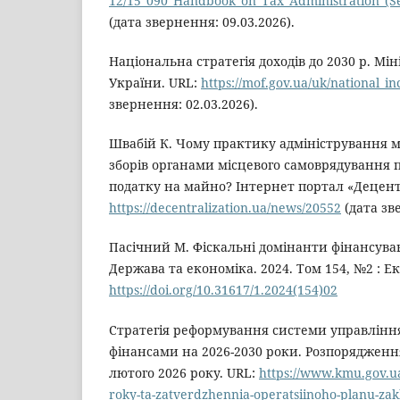
12/15_090_Handbook_on_Tax_Administration_(S
(дата звернення: 09.03.2026).
Національна стратегія доходів до 2030 р. Мін
України. URL:
https://mof.gov.ua/uk/national_i
звернення: 02.03.2026).
Швабій К. Чому практику адміністрування мі
зборів органами місцевого самоврядування 
податку на майно? Інтернет портал «Децентр
https://decentralization.ua/news/20552
(дата зве
Пасічний М. Фіскальні домінанти фінансува
Держава та економіка. 2024. Том 154, №2 : Е
https://doi.org/10.31617/1.2024(154)02
Стратегія реформування системи управлін
фінансами на 2026-2030 роки. Розпорядженн
лютого 2026 року. URL:
https://www.kmu.gov.u
roky-ta-zatverdzhennia-operatsiinoho-planu-zakhod