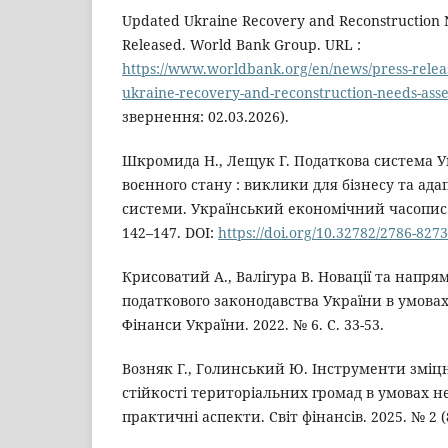
Updated Ukraine Recovery and Reconstruction
Released. World Bank Group. URL :
https://www.worldbank.org/en/news/press-relea
ukraine-recovery-and-reconstruction-needs-ass
звернення: 02.03.2026).
Шкромида Н., Лещук Г. Податкова система У
воєнного стану : виклики для бізнесу та ада
системи. Український економічний часопис. 
142–147. DOI:
https://doi.org/10.32782/2786-827
Крисоватий А., Валігура В. Новації та напр
податкового законодавства України в умовах
Фінанси України. 2022. № 6. С. 33-53.
Возняк Г., Голинський Ю. Інструменти змі
стійкості територіальних громад в умовах не
практичні аспекти. Світ фінансів. 2025. № 2 (8