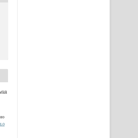
абій
дно
4.0