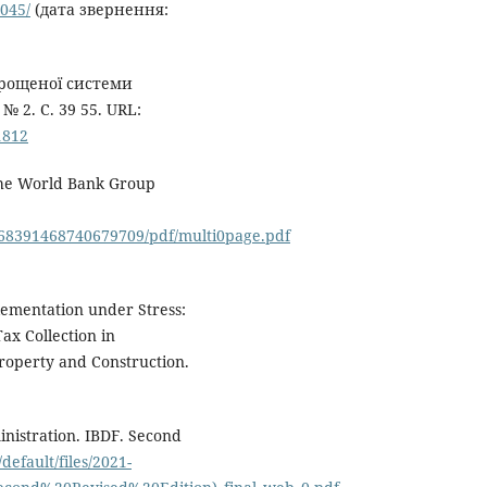
045/
(дата звернення:
прощеної системи
№ 2. С. 39 55. URL:
1812
The World Bank Group
868391468740679709/pdf/multi0page.pdf
plementation under Stress:
ax Collection in
roperty and Construction.
nistration. IBDF. Second
default/files/2021-