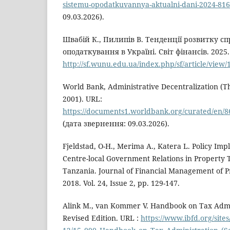
sistemu-opodatkuvannya-aktualni-dani-2024-816
09.03.2026).
Швабій К., Пилипів В. Тенденції розвитку с
оподаткування в Україні. Світ фінансів. 2025. 
http://sf.wunu.edu.ua/index.php/sf/article/view/
World Bank, Administrative Decentralization (
2001). URL:
https://documents1.worldbank.org/curated/en/
(дата звернення: 09.03.2026).
Fjeldstad, O-H., Merima A., Katera L. Policy Im
Centre-local Government Relations in Property T
Tanzania. Journal of Financial Management of P
2018. Vol. 24, Issue 2, pp. 129-147.
Alink M., van Kommer V. Handbook on Tax Admi
Revised Edition. URL :
https://www.ibfd.org/sites/