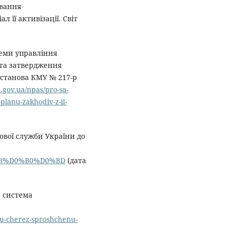
ування
 її активізації. Світ
теми управління
та затвердження
Постанова КМУ № 217-р
gov.ua/npas/pro-sa-
planu-zakhodiv-z-ii-
ової служби України до
D0%BB%D0%B0%D0%BD
(дата
а система
tu-cherez-sproshchenu-