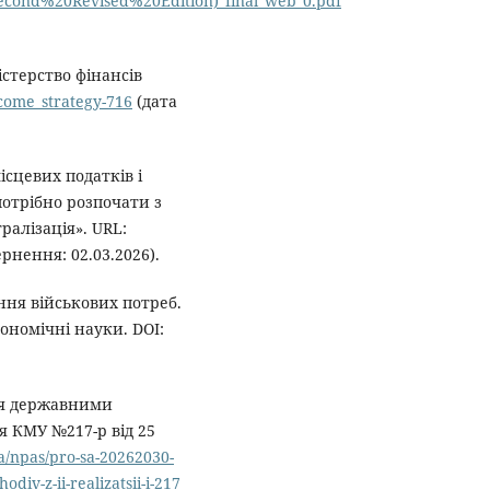
econd%20Revised%20Edition)_final_web_0.pdf
істерство фінансів
ncome_strategy-716
(дата
сцевих податків і
потрібно розпочати з
алізація». URL:
рнення: 02.03.2026).
ння військових потреб.
кономічні науки. DOI:
ня державними
я КМУ №217-р від 25
a/npas/pro-sa-20262030-
iv-z-ii-realizatsii-i-217