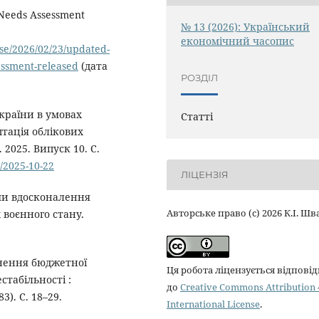
 Needs Assessment
№ 13 (2026): Український
економічний часопис
se/2026/02/23/updated-
essment-released
(дата
РОЗДІЛ
країни в умовах
Статті
птація облікових
2025. Випуск 10. С.
3/2025-10-22
ЛІЦЕНЗІЯ
ями вдосконалення
Авторське право (c) 2026 К.І. Шв
 воєнного стану.
цнення бюджетної
Ця робота ліцензується відпові
стабільності :
до
Creative Commons Attribution 
3). С. 18–29.
International License
.