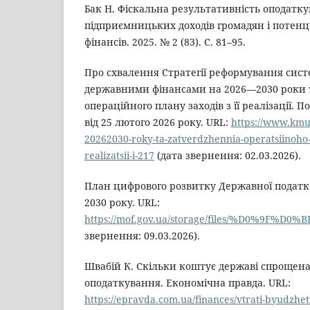
Бак Н. Фіскальна результативність оподатк
підприємницьких доходів громадян і потенціал
фінансів. 2025. № 2 (83). С. 81–95.
Про схвалення Стратегії реформування сис
державними фінансами на 2026—2030 роки 
операційного плану заходів з її реалізації. 
від 25 лютого 2026 року. URL:
https://www.kmu.
20262030-roky-ta-zatverdzhennia-operatsiinoho-
realizatsii-i-217
(дата звернення: 02.03.2026).
План цифрового розвитку Державної податк
2030 року. URL:
https://mof.gov.ua/storage/files/%D0%9F%
звернення: 09.03.2026).
Швабій К. Скільки коштує державі спрощен
оподаткування. Економічна правда. URL:
https://epravda.com.ua/finances/vtrati-byudzhe