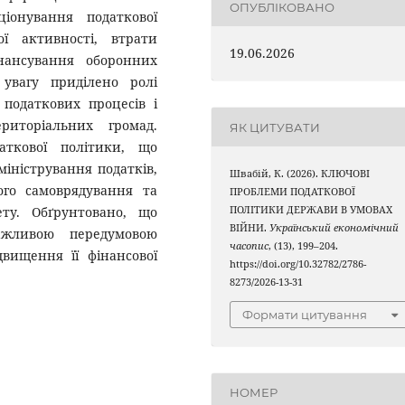
ОПУБЛІКОВАНО
іонування податкової
ї активності, втрати
19.06.2026
нансування оборонних
 увагу приділено ролі
 податкових процесів і
риторіальних громад.
ЯК ЦИТУВАТИ
аткової політики, що
іністрування податків,
Швабій, К. (2026). КЛЮЧОВІ
ого самоврядування та
ПРОБЛЕМИ ПОДАТКОВОЇ
ету. Обґрунтовано, що
ПОЛІТИКИ ДЕРЖАВИ В УМОВАХ
ВІЙНИ.
Український економічний
ажливою передумовою
часопис
, (13), 199–204.
вищення її фінансової
https://doi.org/10.32782/2786-
8273/2026-13-31
Формати цитування
НОМЕР