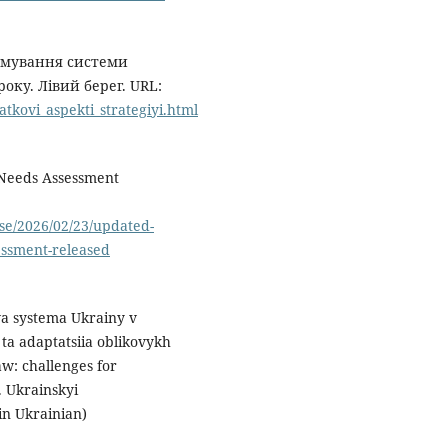
ормування системи
ку. Лівий берег. URL:
atkovi_aspekti_strategiyi.html
 Needs Assessment
se/2026/02/23/updated-
essment-released
va systema Ukrainy v
ta adaptatsiia oblikovykh
w: challenges for
. Ukrainskyi
in Ukrainian)