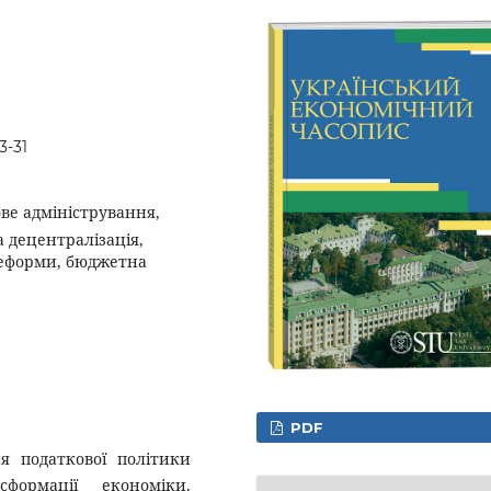
3-31
ве адміністрування,
 децентралізація,
 реформи, бюджетна
PDF
я податкової політики
ормації економіки.