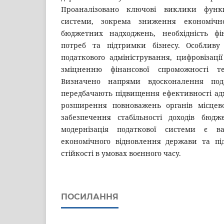
Проаналізовано ключові виклики функц
системи, зокрема зниження економічно
бюджетних надходжень, необхідність фі
потреб та підтримки бізнесу. Особливу
податкового адміністрування, цифровізації
зміцненню фінансової спроможності те
Визначено напрями вдосконалення под
передбачають підвищення ефективності адм
розширення повноважень органів місцев
забезпечення стабільності доходів бюдж
модернізація податкової системи є в
економічного відновлення держави та під
стійкості в умовах воєнного часу.
ПОСИЛАННЯ