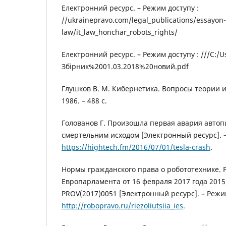
Електронний ресурс. – Режим доступу :
//ukrainepravo.com/legal_publications/essayon- 
law/it_law_honchar_robots_rights/
Електронний ресурс. – Режим доступу : ///C:/U
Збірник%2001.03.2018%20новий.pdf
Глушков В. М. Кибернетика. Вопросы теории и 
1986. – 488 с.
Голованов Г. Произошла первая авария автопи
смертельним исходом [Электронный ресурс]. –
https://hightech.fm/2016/07/01/tesla-crash
.
Нормы гражданского права о робототехнике.
Европарламента от 16 февраля 2017 года 2015/
PROV(2017)0051 [Электронный ресурс]. – Режим
http://robopravo.ru/riezoliutsiia_ies
.