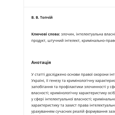
В. В. Топчій
Ключові слова:
злочин, інтелектуальна власн
продукт, штучний інтелект, кримінально-прав
Анотація
У статті досліджено основи правої охорони інт
Україні, її генезу та кримінологічну характери
запобігання та профілактики злочинності у сф
власності; кримінологічну характеристику ос
у сфері інтелектуальної власності; криміналь
характеристику та захист права інтелектуально
урахуванням сучасних реалій формування зазн