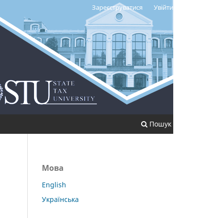
Зареєструватися
Увійти
Пошук
Мова
English
Українська