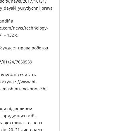
eso.tv/news/2017/10/31/
y_deyaki_yurydychni_prava
andif a
bbc.com/news/technology-
. – 132 с.
бсуждает права роботов
7/01/24/7060539
ину можно считать
оступа : //www.hi-
- mashinu-mozhno-schit
ини під впливом
 юридичних осіб :
ва доктрина – основа
ів, 20–21 листопада.