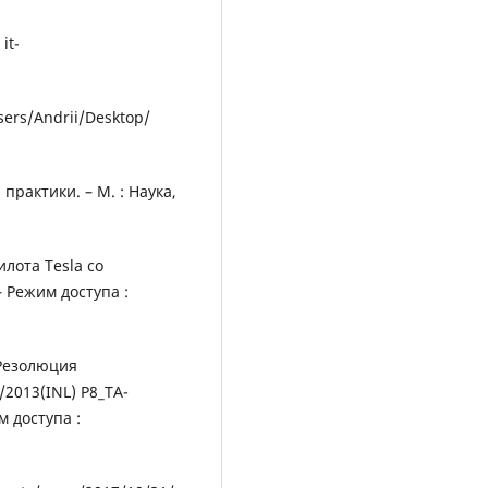
it-
sers/Andrii/Desktop/
практики. – М. : Наука,
лота Tesla со
 Режим доступа :
 Резолюция
2013(INL) P8_TA-
 доступа :