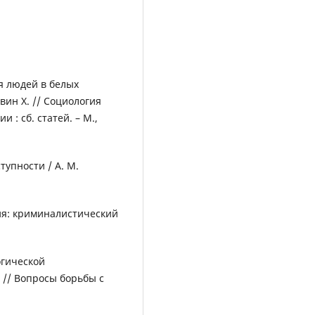
я людей в белых
ин Х. // Социология
: сб. статей. – М.,
тупности / А. М.
ия: криминалистический
огической
 // Вопросы борьбы с