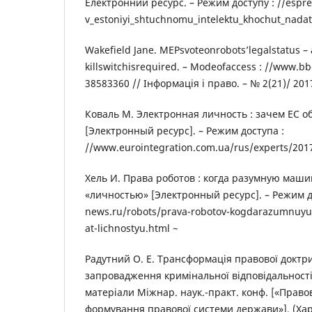
Електронний ресурс. – Режим доступу : //espr
v_estoniyi_shtuchnomu_intelektu_khochut_nadat
Wakefield Jane. MEPsvoteonrobots’legalstatus – 
killswitchisrequired. – Modeofaccess : //www.
38583360 // Інформація і право. – № 2(21)/ 2017
Коваль М. Электронная личность : зачем ЕС о
[Электронный ресурс]. – Режим доступа :
//www.eurointegration.com.ua/rus/experts/201
Хель И. Права роботов : когда разумную маш
«личностью» [Электронный ресурс]. – Режим д
news.ru/robots/prava-robotov-kogdarazumnuyu
at-lichnostyu.html ~
Радутний О. Е. Трансформація правової доктр
запровадження кримінальної відповідальності
матеріали Міжнар. наук.-практ. конф. [«Право
формування правової системи держави»], (Харк