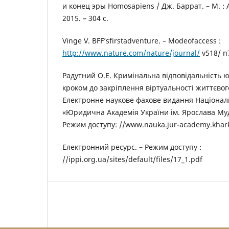
и конец эры Homosapiens / Дж. Баррат. – М. 
2015. – 304 с.
Vinge V. BFF’sfirstadventure. – Modeofaccess :
http://www.nature.com/nature/journal/
v518/ n
Радутний О.Е. Кримінальна відповідальність 
кроком до закріплення віртуальності життєвог
Електронне наукове фахове видання Націонал
«Юридична Академія України ім. Ярослава Мудр
Режим доступу: //www.nauka.jur-academy.khar
Електронний ресурс. – Режим доступу :
//ippi.org.ua/sites/default/files/17_1.pdf