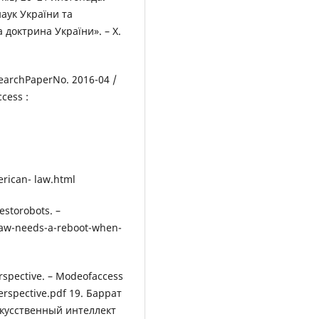
наук України та
доктрина України». – Х.
earchPaperNo. 2016-04 /
cess :
rican- law.html
storobots. –
law-needs-a-reboot-when-
rspective. – Modeofaccess
erspective.pdf 19. Баррат
скусственный интеллект