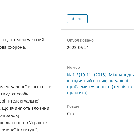
PDF
ість, інтелектуальний
Опубліковано
ова охорона.
2023-06-21
Номер
№ 1-2(10-11) (2018): Міжнародн
юридичний вісник: актуальні
електуальної власності в
проблеми сучасності (теорія та
практика)
стику; способи
ері інтелектуальної
Розділ
іб, що вчиняють злочини
Статті
но-правову
ї власності в Україні з
аченої інституції.