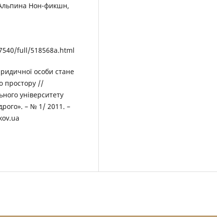
: Альпина Нон-фикшн,
7540/full/518568a.html
юридичної особи стане
о простору //
ьного університету
ого». – № 1/ 2011. –
kov.ua