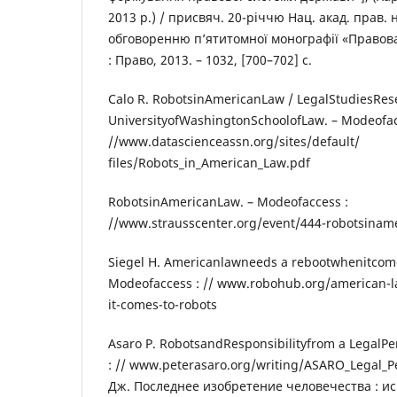
2013 р.) / присвяч. 20-річчю Нац. акад. прав. 
обговоренню п’ятитомної монографії «Правова 
: Право, 2013. – 1032, [700–702] с.
Calo R. RobotsinAmericanLaw / LegalStudiesRes
UniversityofWashingtonSchoolofLaw. – Modeofac
//www.datascienceassn.org/sites/default/
files/Robots_in_American_Law.pdf
RobotsinAmericanLaw. – Modeofaccess :
//www.strausscenter.org/event/444-robotsiname
Siegel H. Americanlawneeds a rebootwhenitcome
Modeofaccess : // www.robohub.org/american-
it-comes-to-robots
Asaro P. RobotsandResponsibilityfrom a LegalPe
: // www.peterasaro.org/writing/ASARO_Legal_P
Дж. Последнее изобретение человечества : и