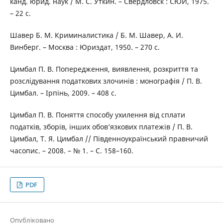
канд. юрид. наук / М. С. Уткин. – Свердловск : СЮИ, 1975.
– 22 с.
Шавер Б. М. Криминалистика / Б. М. Шавер, А. И.
Винберг. – Москва : Юриздат, 1950. – 270 с.
Цимбал П. В. Попередження, виявлення, розкриття та
розслідування податкових злочинів : монографія / П. В.
Цимбал. – Ірпінь, 2009. – 408 с.
Цимбал П. В. Поняття способу ухилення від сплати
податків, зборів, інших обов’язкових платежів / П. В.
Цимбал, Т. Я. Цимбал // Південноукраїнський правничий
часопис. – 2008. – № 1. – С. 158–160.
PDF
Опубліковано