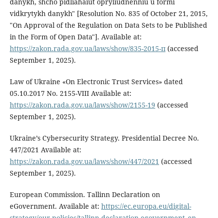
danykh, shcho pidliahaiut opryliudnenniu u formi
vidkrytykh danykh" [Resolution No. 835 of October 21, 2015,
"On Approval of the Regulation on Data Sets to be Published
in the Form of Open Data"]. Available at:
https://zakon.rada.gov.ua/laws/show/835-2015-п
(accessed
September 1, 2025).
Law of Ukraine «On Electronic Trust Services» dated
05.10.2017 No. 2155-VIII Available at:
https://zakon.rada.gov.ua/laws/show/2155-19
(accessed
September 1, 2025).
Ukraine’s Cybersecurity Strategy. Presidential Decree No.
447/2021 Available at:
https://zakon.rada.gov.ua/laws/show/447/2021
(accessed
September 1, 2025).
European Commission. Tallinn Declaration on
eGovernment. Available at:
https://ec.europa.eu/digital-
strategy/our-policies/tallinn-declaration-egovernment_en