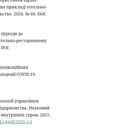
(на прикладі готельно-
ство. 2024. № 60. DOI:
 підходи до
готельно-ресторанному
 DOI:
мунікаційних
андемії COVID-19.
хнології управління
ідприємства. Науковий
внутрішніх справ. 2025.
311-844X/2025-2-5