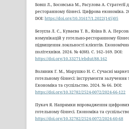
Бовш Л., Босовська М., Расулова А. Стратегі
ресторанному бізнесі. Цифрова економіка. 202
DOI:
https://doi.org/10.31617/1.2022(145)05
Безугла Л. С., Куваєва Т. В., Язіна В. А. Пер
комунікацій у готельно-ресторанному бізнес
підвищення лояльності клієнтів. Економічн
політехніки. 2024. № 4(88). С. 162–169. DOI:
https://doi.org/10.33271/ebdut/88.162
Воляник Г. М., Марушко Н. С. Сучасні маркети
готельному бізнесі: інструменти залучення 
Економіка та суспільство. 2024. № 66. DOI:
https://doi.org/10.32782/2524-0072/2024-66-122
Пукач Я. Напрямки впровадження цифрових 
готельному бізнесі. Економіка та суспільство.
https://doi.org/10.32782/2524-0072/2024-60-68