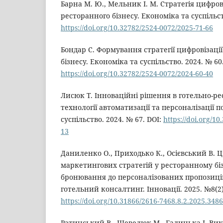
Барна М. Ю., Мельник І. М. Стратегія цифрові
ресторанного бізнесу. Економіка та суспільст
https://doi.org/10.32782/2524-0072/2025-71-66
Бондар С. Формування стратегії цифровізації
бізнесу. Економіка та суспільство. 2024. № 60.
https://doi.org/10.32782/2524-0072/2024-60-40
Лисюк Т. Інноваційні рішення в готельно-ре
технології автоматизації та персоналізації п
суспільство. 2024. № 67. DOI:
https://doi.org/1
13
Даниленко О., Приходько К., Осієвський В. 
маркетингових стратегій у ресторанному біз
бронювання до персоналізованих пропозиці
готельний консалтинг. Інновації. 2025. №8(2).
https://doi.org/10.31866/2616-7468.8.2.2025.348
Ратинський В., Шевелюк М., Галицька І. Вико