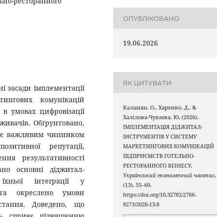
льно-ресторанного
ОПУБЛІКОВАНО
19.06.2026
ЯК ЦИТУВАТИ
ні засади імплементації
тингових комунікацій
Каламан, О., Харенко, Д., &
 в умовах цифровізації
Халілова-Чуваєва, Ю. (2026).
живачів. Обґрунтовано,
ІМПЛЕМЕНТАЦІЯ ДІДЖИТАЛ-
и є важливим чинником
ІНСТРУМЕНТІВ У СИСТЕМУ
озитивної репутації,
МАРКЕТИНГОВИХ КОМУНІКАЦІЙ
ПІДПРИЄМСТВ ГОТЕЛЬНО-
ння результативності
РЕСТОРАННОГО БІЗНЕСУ.
ано основні діджитал-
Український економічний часопис
,
їхньої інтеграції у
(13), 55–60.
 та окреслено умови
https://doi.org/10.32782/2786-
стання. Доведено, що
8273/2026-13-8
ь сприяє підвищенню