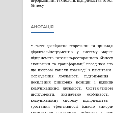
інформаційні технології, підприємства готе
бізнесу
АНОТАЦІЯ
У статті досліджено теоретичні та приклад
діджитал-інструментів у систему марке
підприємств готельно-ресторанного бізнесу
економіки та трансформації поведінки спо
що цифрові канали взаємодії з клієнтам
формування лояльності, підтримання п
посилення ринкових позицій і підвище
комунікаційної діяльності. Систематизов
інструменти, визначено особливості 
комунікаційну систему підприємства
зростання ефективності їхнього викори
комплексне поєднання цифрових рішен