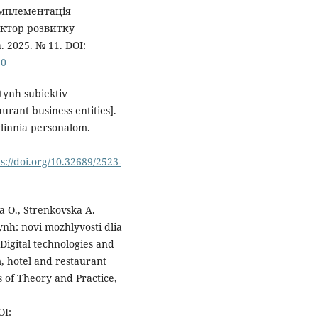
 Імплементація
ктор розвитку
2025. № 11. DOI:
20
tynh subiektiv
urant business entities].
linnia personalom.
s://doi.org/10.32689/2523-
a O., Strenkovska A.
ynh: novi mozhlyvosti dlia
Digital technologies and
m, hotel and restaurant
s of Theory and Practice,
I: