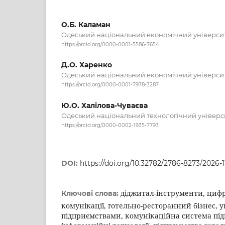
О.Б. Каламан
Одеський національний економічний універси
https://orcid.org/0000-0001-5586-7654
Д.О. Харенко
Одеський національний економічний універси
https://orcid.org/0000-0001-7978-3287
Ю.О. Халілова-Чуваєва
Одеський національний технологічний універс
https://orcid.org/0000-0002-1935-7793
DOI:
https://doi.org/10.32782/2786-8273/2026-1
діджитал-інструменти, цифр
Ключові слова:
комунікації, готельно-ресторанний бізнес, 
підприємствами, комунікаційна система під