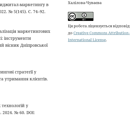
Халілова-Чуваєва
ї диджитал-маркетингу в
2. № 5(145). С. 74–92.
Ця робота ліцензується відпові
соналізація маркетингових
до
Creative Commons Attribution 
і: інструменти
International License
.
ий вісник Дніпровської
нгові стратегії у
та утримання клієнтів.
технологій у
 2024. № 60. DOI: