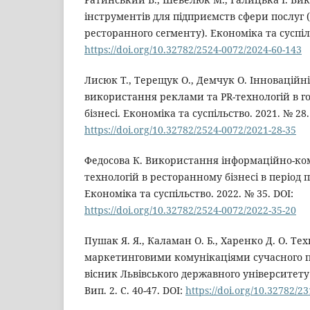
інструментів для підприємств сфери послуг 
ресторанного сегменту). Економіка та суспіль
https://doi.org/10.32782/2524-0072/2024-60-143
Лисюк Т., Терещук О., Демчук О. Інноваційні
використання реклами та PR-технологій в 
бізнесі. Економіка та суспільство. 2021. № 28.
https://doi.org/10.32782/2524-0072/2021-28-35
Федосова К. Використання інформаційно-ко
технологій в ресторанному бізнесі в період п
Економіка та суспільство. 2022. № 35. DOI:
https://doi.org/10.32782/2524-0072/2022-35-20
Пушак Я. Я., Каламан О. Б., Харенко Д. О. Те
маркетинговими комунікаціями сучасного п
вісник Львівського державного університету 
Вип. 2. С. 40-47. DOI:
https://doi.org/10.32782/2