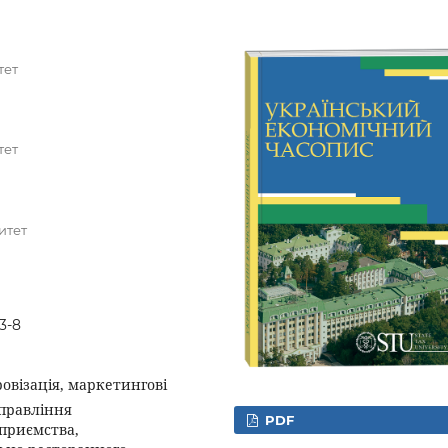
тет
тет
итет
3-8
овізація, маркетингові
управління
PDF
приємства,