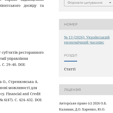
Формати цитування
ієнтського досвіду та
НОМЕР
№ 13 (2026): Український
економічний часопис
г суб’єктів ресторанного
РОЗДІЛ
емії управління
С. 29–40. DOI:
Статті
а О., Стренковська А.
нові можливості для
ЛІЦЕНЗІЯ
. Financial and Credit
№ 6(47). С. 424–432. DOI:
Авторське право (c) 2026 О.Б.
Каламан, Д.О. Харенко, Ю.О.