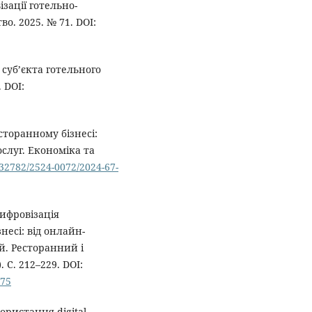
зації готельно-
во. 2025. № 71. DOI:
 суб’єкта готельного
 DOI:
сторанному бізнесі:
ослуг. Економіка та
0.32782/2524-0072/2024-67-
Цифровізація
несі: від онлайн-
й. Ресторанний і
 С. 212–229. DOI:
675
ристання digital-