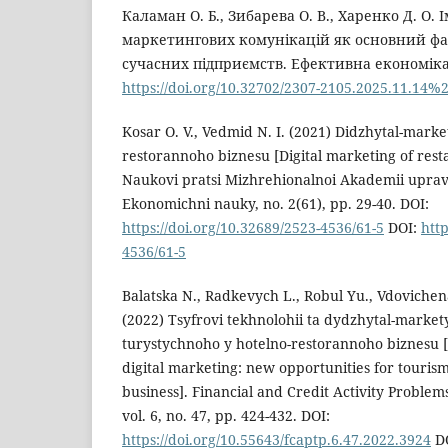
Каламан О. Б., Зибарева О. В., Харенко Д. О.
маркетингових комунікацій як основний фа
сучасних підприємств. Ефективна економіка. 
https://doi.org/10.32702/2307-2105.2025.11.14%
Kosar O. V., Vedmid N. I. (2021) Didzhytal-marke
restorannoho biznesu [Digital marketing of resta
Naukovi pratsi Mizhrehionalnoi Akademii uprav
Ekonomichni nauky, no. 2(61), pp. 29-40. DOI:
https://doi.org/10.32689/2523-4536/61-5
DOI:
http
4536/61-5
Balatska N., Radkevych L., Robul Yu., Vdovichen
(2022) Tsyfrovi tekhnolohii ta dydzhytal-market
turystychnoho y hotelno-restorannoho biznesu [
digital marketing: new opportunities for touris
business]. Financial and Credit Activity Problem
vol. 6, no. 47, pp. 424-432. DOI:
https://doi.org/10.55643/fcaptp.6.47.2022.3924
DO