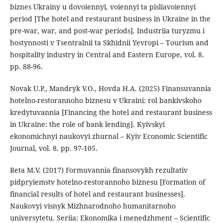
biznes Ukrainy u dovoiennyi, voiennyi ta pisliavoiennyi
period [The hotel and restaurant business in Ukraine in the
pre-war, war, and post-war periods]. Industriia turyzmu i
hostynnosti v Tsentralnii ta Skhidnii Yevropi – Tourism and
hospitality industry in Central and Eastern Europe, vol. 8.
pp. 88-96.
Novak U.P., Mandryk V.O., Hovda H.A. (2025) Finansuvannia
hotelno-restorannoho biznesu v Ukraini: rol bankivskoho
kredytuvannia [Financing the hotel and restaurant business
in Ukraine: the role of bank lending]. Kyivskyi
ekonomichnyi naukovyi zhurnal – Kyiv Economic Scientific
Journal, vol. 8. pp. 97-105.
Reta M.V. (2017) Formuvannia finansovykh rezultativ
pidpryiemstv hotelno-restorannoho biznesu [Formation of
financial results of hotel and restaurant businesses].
Naukovyi visnyk Mizhnarodnoho humanitarnoho
universytetu. Seriia: Ekonomika i menedzhment – Scientific