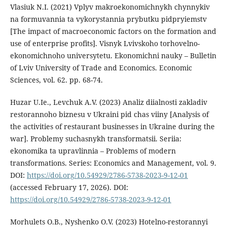
Vlasiuk N.I. (2021) Vplyv makroekonomichnykh chynnykiv
na formuvannia ta vykorystannia prybutku pidpryiemstv
[The impact of macroeconomic factors on the formation and
use of enterprise profits]. Visnyk Lvivskoho torhovelno-
ekonomichnoho universytetu. Ekonomichni nauky – Bulletin
of Lviv University of Trade and Economics. Economic
Sciences, vol. 62. pp. 68-74.
Huzar U.Ie., Levchuk A.V. (2023) Analiz diialnosti zakladiv
restorannoho biznesu v Ukraini pid chas viiny [Analysis of
the activities of restaurant businesses in Ukraine during the
war]. Problemy suchasnykh transformatsii. Seriia:
ekonomika ta upravlinnia – Problems of modern
transformations. Series: Economics and Management, vol. 9.
DOI:
https://doi.org/10.54929/2786-5738-2023-9-12-01
(accessed February 17, 2026). DOI:
https://doi.org/10.54929/2786-5738-2023-9-12-01
Morhulets O.B., Nyshenko O.V. (2023) Hotelno-restorannyi