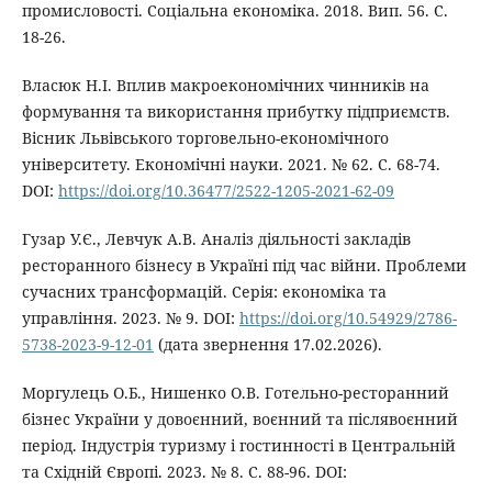
промисловості. Соціальна економіка. 2018. Вип. 56. С.
18-26.
Власюк Н.І. Вплив макроекономічних чинників на
формування та використання прибутку підприємств.
Вісник Львівського торговельно-економічного
університету. Економічні науки. 2021. № 62. С. 68-74.
DOI:
https://doi.org/10.36477/2522-1205-2021-62-09
Гузар У.Є., Левчук А.В. Аналіз діяльності закладів
ресторанного бізнесу в Україні під час війни. Проблеми
сучасних трансформацій. Серія: економіка та
управління. 2023. № 9. DOI:
https://doi.org/10.54929/2786-
5738-2023-9-12-01
(дата звернення 17.02.2026).
Моргулець О.Б., Нишенко О.В. Готельно-ресторанний
бізнес України у довоєнний, воєнний та післявоєнний
період. Індустрія туризму і гостинності в Центральній
та Східній Європі. 2023. № 8. С. 88-96. DOI: