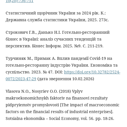
10(20)-736-751
Статистичний щорічник України за 2024 рік. К.:
Державна служба статистики України, 2025. 273с.
Строкович Г.В., Данько Н.І. Готельно-ресторанний
бізнес в Україні: аналіз сучасних тенденцій та
перспектив. Бізнес Інформ. 2025. №9. C. 211-219.
Турчиняк М., Примак А. Вплив пандемії Covid-19 на
готельно-ресторанну індустрію України. Економіка та
суспільство. 2023. № 47. DOI:
https://doi.org/10.32782/2524-
0072/2023-47-29
(дата звернення 10.02.2026)
Vlasova N.O., Nosyriev O.O. (2018) Vplyv
makroekonomichnykh faktoriv na finansovi rezultaty
pidpryiemstv promyslovosti [The impact of macroeconomic
factors on the financial results of industrial enterprises].
Sotsialna ekonomika – Social Economy, vol. 56. pp. 18-26.