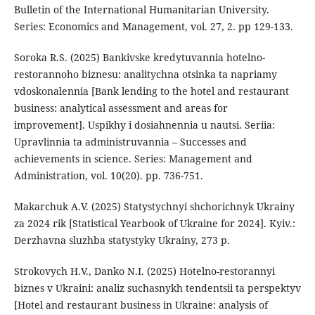
Bulletin of the International Humanitarian University.
Series: Economics and Management, vol. 27, 2. pp 129-133.
Soroka R.S. (2025) Bankivske kredytuvannia hotelno-
restorannoho biznesu: analitychna otsinka ta napriamy
vdoskonalennia [Bank lending to the hotel and restaurant
business: analytical assessment and areas for
improvement]. Uspikhy i dosiahnennia u nautsi. Seriia:
Upravlinnia ta administruvannia – Successes and
achievements in science. Series: Management and
Administration, vol. 10(20). pp. 736-751.
Makarchuk A.V. (2025) Statystychnyi shchorichnyk Ukrainy
za 2024 rik [Statistical Yearbook of Ukraine for 2024]. Kyiv.:
Derzhavna sluzhba statystyky Ukrainy, 273 p.
Strokovych H.V., Danko N.I. (2025) Hotelno-restorannyi
biznes v Ukraini: analiz suchasnykh tendentsii ta perspektyv
[Hotel and restaurant business in Ukraine: analysis of