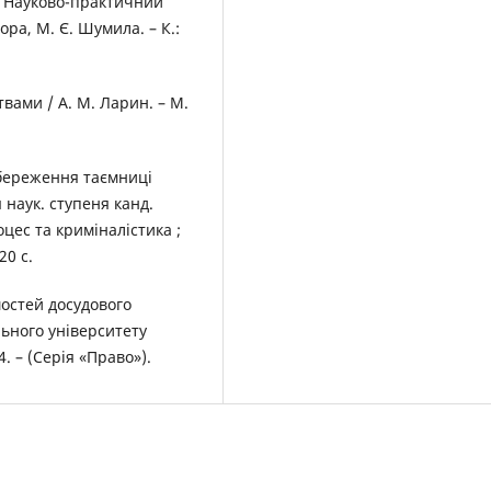
. Науково-практичний
Нора, М. Є. Шумила. – К.:
вами / А. М. Ларин. – М.
збереження таємниці
я наук. ступеня канд.
оцес та криміналістика ;
20 с.
остей досудового
льного університету
4. – (Серія «Право»).