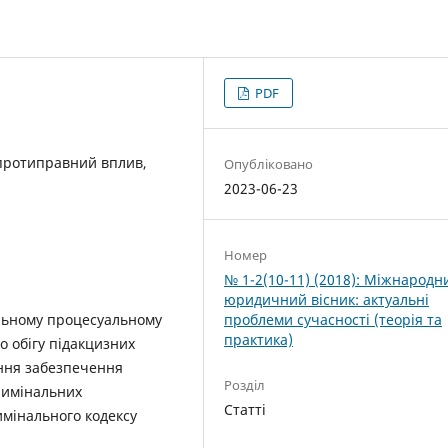
PDF
 протиправний вплив,
Опубліковано
2023-06-23
Номер
№ 1-2(10-11) (2018): Міжнародн
юридичний вісник: актуальні
альному процесуальному
проблеми сучасності (теорія та
практика)
о обігу підакцизних
ання забезпечення
Розділ
кримінальних
Статті
мінального кодексу