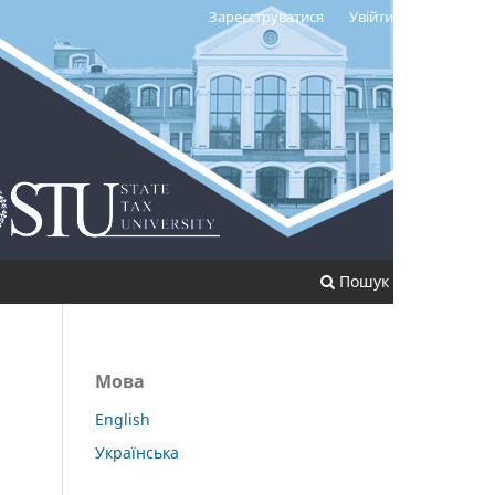
Зареєструватися
Увійти
Пошук
Мова
English
Українська