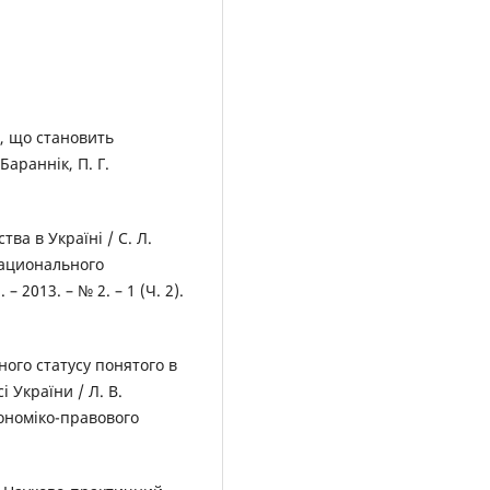
ї, що становить
Бараннік, П. Г.
ва в Україні / С. Л.
Национального
– 2013. – № 2. – 1 (Ч. 2).
ого статусу понятого в
 України / Л. В.
кономіко-правового