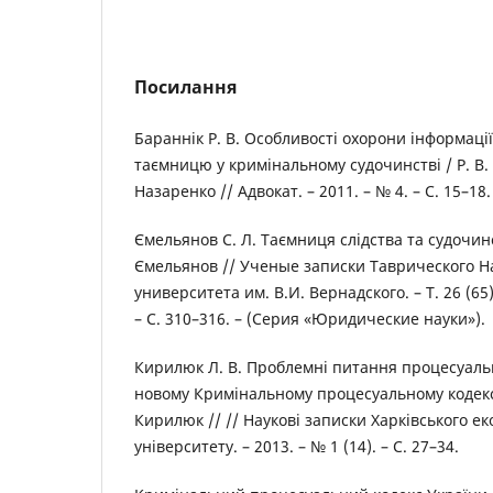
Посилання
Бараннік Р. В. Особливості охорони інформаці
таємницю у кримінальному судочинстві / Р. В. 
Назаренко // Адвокат. – 2011. – № 4. – С. 15–18.
Ємельянов С. Л. Таємниця слідства та судочинст
Ємельянов // Ученые записки Таврического 
университета им. В.И. Вернадского. – Т. 26 (65). 
– С. 310–316. – (Серия «Юридические науки»).
Кирилюк Л. В. Проблемні питання процесуальн
новому Кримінальному процесуальному кодексі
Кирилюк // // Наукові записки Харківського е
університету. – 2013. – № 1 (14). – С. 27–34.