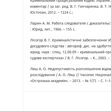
Кримінальний процесуальний кодекс України
коментар / за заг. ред. В. Г. Гончаренка, В. Т. 
Юстініан, 2012. – 1224 с.;
Ларин А. М. Работа следователя с доказательст
: Юрид. лит., 1966. – 155 с.
Лісогор В. Г. Криміналістичне забезпечення 
досудового слідства : автореф. дис. на здобутт
юрид. наук : спец. 12.00.09 – кримінальний пр
судова експертиза» / В. Г. Лісогор. – К., 2003. – 
Ляш А. О. Недопустимість розголошення відом
розслідування / А. О. Ляш // Часопис Націона
«Острозька академія». – 2013. – № 1(7). – С. 1–1