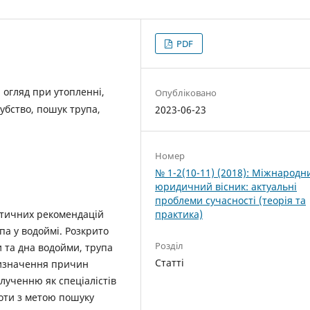
PDF
, огляд при утопленні,
Опубліковано
губство, пошук трупа,
2023-06-23
Номер
№ 1-2(10-11) (2018): Міжнародн
юридичний вісник: актуальні
проблеми сучасності (теорія та
стичних рекомендацій
практика)
па у водоймі. Розкрито
Розділ
и та дна водойми, трупа
Статті
визначення причин
алученню як спеціалістів
боти з метою пошуку