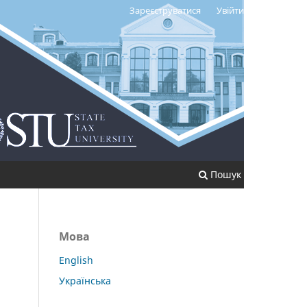
Зареєструватися
Увійти
Пошук
Мова
English
Українська