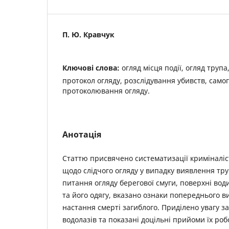
П. Ю. Кравчук
Ключові слова:
огляд місця події, огляд трупа
протокол огляду, розслідування убивств, само
протоколювання огляду.
Анотація
Статтю присвячено систематизації криміналі
щодо слідчого огляду у випадку виявлення тру
питання огляду берегової смуги, поверхні вод
та його одягу, вказано ознаки попереднього 
настання смерті загиблого. Приділено увагу з
водолазів та показані доцільні прийоми їх ро