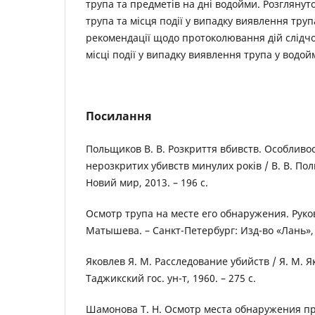
трупа та предметів на дні водойми. Розглянуто
трупа та місця події у випадку виявлення трупа
рекомендації щодо протоколювання дій слідчог
місці події у випадку виявлення трупа у водойм
Посилання
Польщиков В. В. Розкриття вбивств. Особливос
нерозкритих убивств минулих років / В. В. По
Новий мир, 2013. – 196 с.
Осмотр трупа на месте его обнаружения. Руково
Матышева. – Санкт-Петербург: Изд-во «Лань», 1
Яковлев Я. М. Расследование убийств / Я. М. Я
Таджикский гос. ун-т, 1960. – 275 с.
Шамонова Т. Н. Осмотр места обнаружения пр