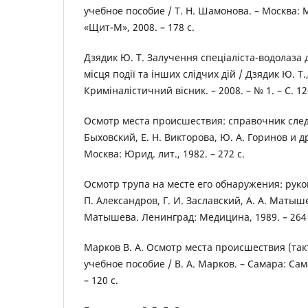
учебное пособие / Т. Н. Шамонова. – Москва: 
«Щит-М», 2008. – 178 с.
Дзядик Ю. Т. Залучення спеціаліста-водолаза 
місця події та інших слідчих дій / Дзядик Ю. Т.,
Криміналістичний вісник. – 2008. – № 1. – С. 1
Осмотр места происшествия: справочник следо
Быховский, Е. Н. Викторова, Ю. А. Горинов и др.
Москва: Юрид. лит., 1982. – 272 с.
Осмотр трупа на месте его обнаружения: руков
П. Александров, Г. И. Заславский, А. А. Матышев
Матышева. Ленинград: Медицина, 1989. – 264 
Марков В. А. Осмотр места происшествия (так
учебное пособие / В. А. Марков. – Самара: Сама
– 120 с.