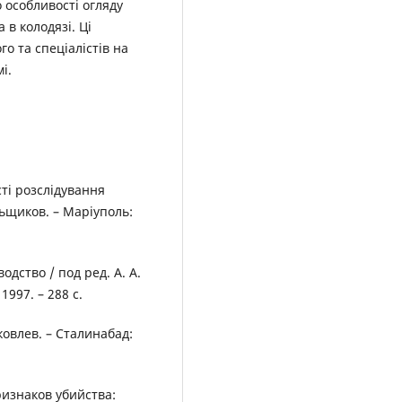
 особливості огляду
 в колодязі. Ці
о та спеціалістів на
і.
ті розслідування
льщиков. – Маріуполь:
дство / под ред. А. А.
997. – 288 с.
ковлев. – Сталинабад:
изнаков убийства: