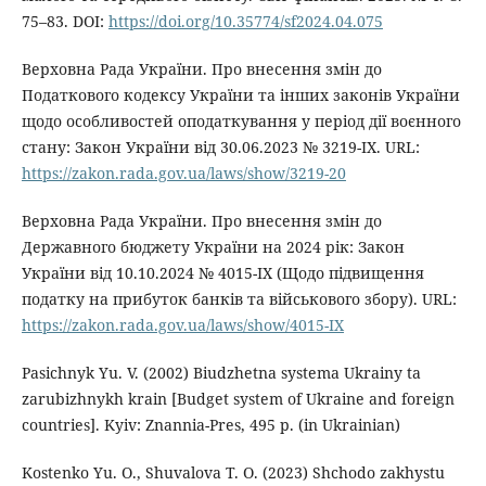
75–83. DOI:
https://doi.org/10.35774/sf2024.04.075
Верховна Рада України. Про внесення змін до
Податкового кодексу України та інших законів України
щодо особливостей оподаткування у період дії воєнного
стану: Закон України від 30.06.2023 № 3219-IX. URL:
https://zakon.rada.gov.ua/laws/show/3219-20
Верховна Рада України. Про внесення змін до
Державного бюджету України на 2024 рік: Закон
України від 10.10.2024 № 4015-ІХ (Щодо підвищення
податку на прибуток банків та військового збору). URL:
https://zakon.rada.gov.ua/laws/show/4015-IX
Pasichnyk Yu. V. (2002) Biudzhetna systema Ukrainy ta
zarubizhnykh krain [Budget system of Ukraine and foreign
countries]. Kyiv: Znannia-Pres, 495 p. (in Ukrainian)
Kostenko Yu. O., Shuvalova T. O. (2023) Shchodo zakhystu