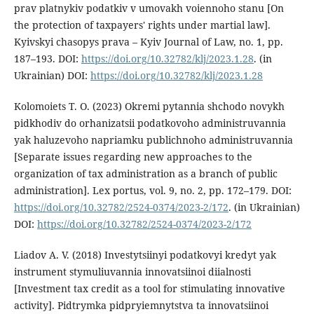
prav platnykiv podatkiv v umovakh voiennoho stanu [On
the protection of taxpayers' rights under martial law].
Kyivskyi chasopys prava – Kyiv Journal of Law, no. 1, pp.
187–193. DOI:
https://doi.org/10.32782/klj/2023.1.28
. (in
Ukrainian) DOI:
https://doi.org/10.32782/klj/2023.1.28
Kolomoiets T. O. (2023) Okremi pytannia shchodo novykh
pidkhodiv do orhanizatsii podatkovoho administruvannia
yak haluzevoho napriamku publichnoho administruvannia
[Separate issues regarding new approaches to the
organization of tax administration as a branch of public
administration]. Lex portus, vol. 9, no. 2, pp. 172–179. DOI:
https://doi.org/10.32782/2524-0374/2023-2/172
. (in Ukrainian)
DOI:
https://doi.org/10.32782/2524-0374/2023-2/172
Liadov A. V. (2018) Investytsiinyi podatkovyi kredyt yak
instrument stymuliuvannia innovatsiinoi diialnosti
[Investment tax credit as a tool for stimulating innovative
activity]. Pidtrymka pidpryiemnytstva ta innovatsiinoi