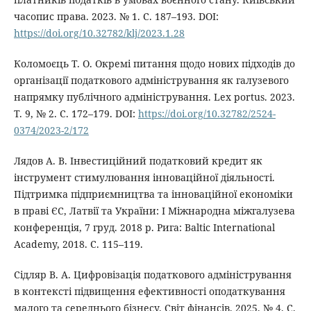
часопис права. 2023. № 1. С. 187–193. DOI:
https://doi.org/10.32782/klj/2023.1.28
Коломоєць Т. О. Окремі питання щодо нових підходів до
організації податкового адміністрування як галузевого
напрямку публічного адміністрування. Lex portus. 2023.
Т. 9, № 2. С. 172–179. DOI:
https://doi.org/10.32782/2524-
0374/2023-2/172
Лядов А. В. Інвестиційний податковий кредит як
інструмент стимулювання інноваційної діяльності.
Підтримка підприємництва та інноваційної економіки
в праві ЄС, Латвії та України: I Міжнародна міжгалузева
конференція, 7 груд. 2018 р. Рига: Baltic International
Academy, 2018. С. 115–119.
Сідляр В. А. Цифровізація податкового адміністрування
в контексті підвищення ефективності оподаткування
малого та середнього бізнесу. Світ фінансів. 2025. № 4. С.