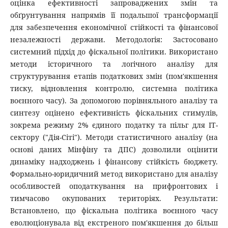
оцінка ефективності запроваджених змін та
обґрунтування напрямів її подальшої трансформації
для забезпечення економічної стійкості та фінансової
незалежності держави. Методологія: Застосовано
системний підхід до фіскальної політики. Використано
методи історичного та логічного аналізу для
структурування етапів податкових змін (пом'якшення
тиску, відновлення контролю, системна політика
воєнного часу). За допомогою порівняльного аналізу та
синтезу оцінено ефективність фіскальних стимулів,
зокрема режиму 2% єдиного податку та пільг для ІТ-
сектору ("Дія-Сіті"). Методи статистичного аналізу (на
основі даних Мінфіну та ДПС) дозволили оцінити
динаміку надходжень і фінансову стійкість бюджету.
Формально-юридичний метод використано для аналізу
особливостей оподаткування на прифронтових і
тимчасово окупованих територіях. Результати:
Встановлено, що фіскальна політика воєнного часу
еволюціонувала від екстреного пом'якшення до більш