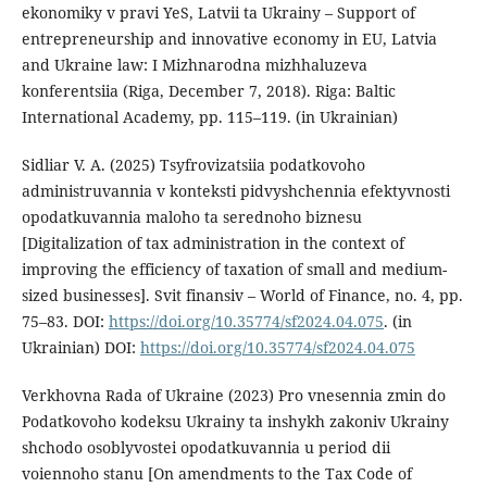
ekonomiky v pravi YeS, Latvii ta Ukrainy – Support of
entrepreneurship and innovative economy in EU, Latvia
and Ukraine law: I Mizhnarodna mizhhaluzeva
konferentsiia (Riga, December 7, 2018). Riga: Baltic
International Academy, pp. 115–119. (in Ukrainian)
Sidliar V. A. (2025) Tsyfrovizatsiia podatkovoho
administruvannia v konteksti pidvyshchennia efektyvnosti
opodatkuvannia maloho ta serednoho biznesu
[Digitalization of tax administration in the context of
improving the efficiency of taxation of small and medium-
sized businesses]. Svit finansiv – World of Finance, no. 4, pp.
75–83. DOI:
https://doi.org/10.35774/sf2024.04.075
. (in
Ukrainian) DOI:
https://doi.org/10.35774/sf2024.04.075
Verkhovna Rada of Ukraine (2023) Pro vnesennia zmin do
Podatkovoho kodeksu Ukrainy ta inshykh zakoniv Ukrainy
shchodo osoblyvostei opodatkuvannia u period dii
voiennoho stanu [On amendments to the Tax Code of