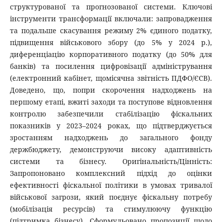
структурованої та прогнозованої системи. Ключові
інструменти трансформації включали: запровадження
та подальше скасування режиму 2% єдиного податку,
підвищення військового збору (до 5% у 2024 р.),
диференціацію корпоративного податку (до 50% для
банків) та посилення цифровізації адміністрування
(електронний кабінет, щомісячна звітність ПДФО/ЄСВ).
Доведено, що, попри скорочення надходжень на
першому етапі, вжиті заходи та поступове відновлення
контролю забезпечили стабілізацію фіскальних
показників у 2023–2024 роках, що підтверджується
зростанням надходжень до загального фонду
держбюджету, демонструючи високу адаптивність
системи та бізнесу. Оригінальність/Цінність:
Запропоновано комплексний підхід до оцінки
ефективності фіскальної політики в умовах тривалої
військової загрози, який поєднує фіскальну потребу
(мобілізація ресурсів) та стимулюючу функцію
(підтримка бізнесу). Сформульовано пропозиції щодо