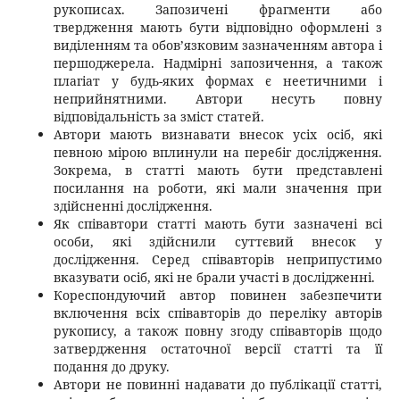
рукописах. Запозичені фрагменти або
твердження мають бути відповідно оформлені з
виділенням та обов’язковим зазначенням автора і
першоджерела. Надмірні запозичення, а також
плагіат у будь-яких формах є неетичними і
неприйнятними. Автори несуть повну
відповідальність за зміст статей.
Автори мають визнавати внесок усіх осіб, які
певною мірою вплинули на перебіг дослідження.
Зокрема, в статті мають бути представлені
посилання на роботи, які мали значення при
здійсненні дослідження.
Як співавтори статті мають бути зазначені всі
особи, які здійснили суттєвий внесок у
дослідження. Серед співавторів неприпустимо
вказувати осіб, які не брали участі в дослідженні.
Кореспондуючий автор повинен забезпечити
включення всіх співавторів до переліку авторів
рукопису, а також повну згоду співавторів щодо
затвердження остаточної версії статті та її
подання до друку.
Автори не повинні надавати до публікації статті,