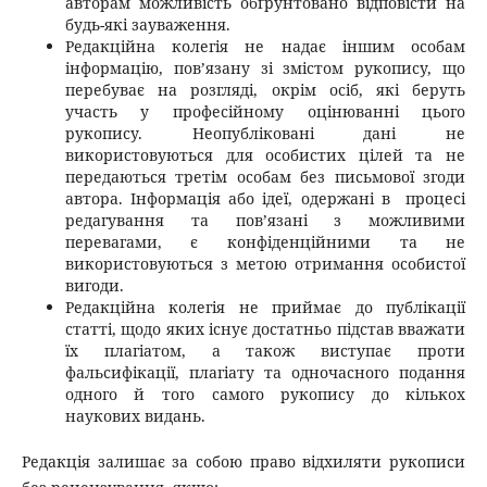
авторам можливість обґрунтовано відповісти на
будь-які зауваження.
Редакційна колегія не надає іншим особам
інформацію, пов’язану зі змістом рукопису, що
перебуває на розгляді, окрім осіб, які беруть
участь у професійному оцінюванні цього
рукопису. Неопубліковані дані не
використовуються для особистих цілей та не
передаються третім особам без письмової згоди
автора. Інформація або ідеї, одержані в процесі
редагування та пов’язані з можливими
перевагами, є конфіденційними та не
використовуються з метою отримання особистої
вигоди.
Редакційна колегія не приймає до публікації
статті, щодо яких існує достатньо підстав вважати
їх плагіатом, а також виступає проти
фальсифікації, плагіату та одночасного подання
одного й того самого рукопису до кількох
наукових видань.
Редакція залишає за собою право відхиляти рукописи