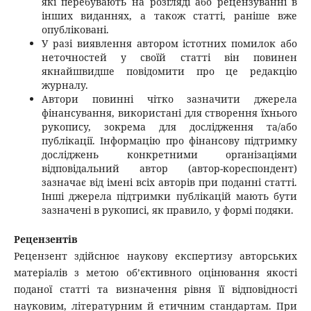
які перебувають на розгляді або рецензуванні в
інших виданнях, а також статті, раніше вже
опубліковані.
У разі виявлення автором істотних помилок або
неточностей у своїй статті він повинен
якнайшвидше повідомити про це редакцію
журналу.
Автори повинні чітко зазначити джерела
фінансування, використані для створення їхнього
рукопису, зокрема для дослідження та/або
публікації. Інформацію про фінансову підтримку
досліджень конкретними організаціями
відповідальний автор (автор-кореспондент)
зазначає від імені всіх авторів при поданні статті.
Інші джерела підтримки публікацій мають бути
зазначені в рукописі, як правило, у формі подяки.
Рецензентів
Рецензент здійснює наукову експертизу авторських
матеріалів з метою об’єктивного оцінювання якості
поданої статті та визначення рівня її відповідності
науковим, літературним й етичним стандартам. При