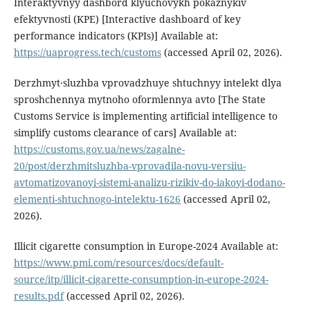
Interaktyvnyy dashbord klyuchovykh pokaznykiv
efektyvnosti (KPE) [Interactive dashboard of key
performance indicators (KPIs)] Available at:
https://uaprogress.tech/customs
(accessed April 02, 2026).
Derzhmyt·sluzhba vprovadzhuye shtuchnyy intelekt dlya
sproshchennya mytnoho oformlennya avto [The State
Customs Service is implementing artificial intelligence to
simplify customs clearance of cars] Available at:
https://customs.gov.ua/news/zagalne-
20/post/derzhmitsluzhba-vprovadila-novu-versiiu-
avtomatizovanoyi-sistemi-analizu-rizikiv-do-iakoyi-dodano-
elementi-shtuchnogo-intelektu-1626
(accessed April 02,
2026).
Illicit cigarette consumption in Europe-2024 Available at:
https://www.pmi.com/resources/docs/default-
source/itp/illicit-cigarette-consumption-in-europe-2024-
results.pdf
(accessed April 02, 2026).