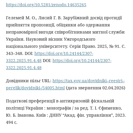
https://doi.org/10.5281/zenodo.14635265
Гелемей М. О., Лисий Г. В. Зарубіжний досвід протидії
прийняття пропозиції, обіцянки або одержання
неправомірної вигоди співробітниками митної служби
України. Науковий вісник Ужгородського
національного університету. Серія Право. 2025, № 91. С.
343–348. DOI:
https://doi.org/10.24144/2307-
3322.2025.91.4.48
DOI:
https://doi.org/10.24144/2307-
3322.2025.91.4.48
Довідники пільг URL:
https://tax.gov.ua/dovidniki--reestri--
perelik/dovidniki-/54005.html
(дата звернення 02.04.2026)
Податкові преференції в антикризовій фіскальній
політиці України : монографія / за ред. Т. І. Єфименко,
Ю. Б. Іванова. Київ : ДННУ “Акад. фін. управління”, 2023.
494 с.