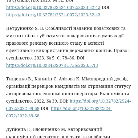
https://doi.org/10.32782/2524-0072/2023-52-43
DOI:
https://doi.org/10.32782/2524-0072/2023-52-43
Петруненко Я. В. Особливості надання податкових та
митних пільг суб’єктам господарювання в умовах дії
правового режиму воєнного стану в аспекті
ефективного використання державних коштів. Право і
суспільство. 2023. № 5. С. 78–86. DOI:
https://doi.org/10.32842/2078-3736/2023.5.13
Тищенко В., Канигін С. Азізова К. Міжнародний досвід
організації перевірок кандидатів на отримання статусу
авторизованого економічного оператора. Економіка та
суспільство, 2022, № 39. DOI:
https://doi.org/10.32782/2524-
0072/2022-39-68
DOI:
https://doi.org/10.32782/2524-
0072/2022-39-68
Дугінець Г., Вдовиченко М. Авторизований
економічний оператор: переваги та проблеми