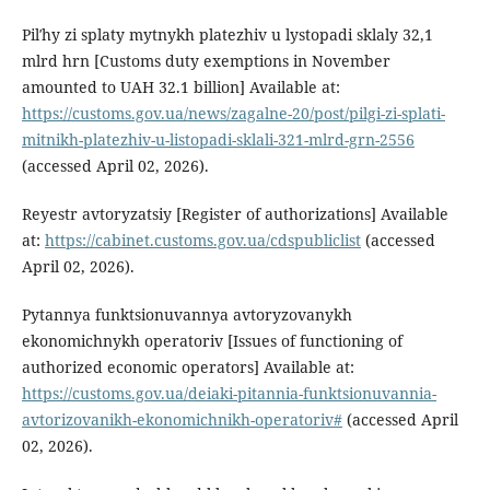
Pilʹhy zi splaty mytnykh platezhiv u lystopadi sklaly 32,1
mlrd hrn [Customs duty exemptions in November
amounted to UAH 32.1 billion] Available at:
https://customs.gov.ua/news/zagalne-20/post/pilgi-zi-splati-
mitnikh-platezhiv-u-listopadi-sklali-321-mlrd-grn-2556
(accessed April 02, 2026).
Reyestr avtoryzatsiy [Register of authorizations] Available
at:
https://cabinet.customs.gov.ua/cdspubliclist
(accessed
April 02, 2026).
Pytannya funktsionuvannya avtoryzovanykh
ekonomichnykh operatoriv [Issues of functioning of
authorized economic operators] Available at:
https://customs.gov.ua/deiaki-pitannia-funktsionuvannia-
avtorizovanikh-ekonomichnikh-operatoriv#
(accessed April
02, 2026).