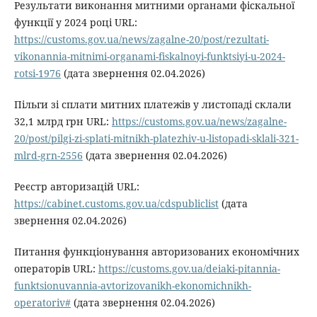
Результати виконання митними органами фіскальної
функції у 2024 році URL:
https://customs.gov.ua/news/zagalne-20/post/rezultati-
vikonannia-mitnimi-organami-fiskalnoyi-funktsiyi-u-2024-
rotsi-1976
(дата звернення 02.04.2026)
Пільги зі сплати митних платежів у листопаді склали
32,1 млрд грн URL:
https://customs.gov.ua/news/zagalne-
20/post/pilgi-zi-splati-mitnikh-platezhiv-u-listopadi-sklali-321-
mlrd-grn-2556
(дата звернення 02.04.2026)
Реєстр авторизацій URL:
https://cabinet.customs.gov.ua/cdspubliclist
(дата
звернення 02.04.2026)
Питання функціонування авторизованих економічних
операторів URL:
https://customs.gov.ua/deiaki-pitannia-
funktsionuvannia-avtorizovanikh-ekonomichnikh-
operatoriv#
(дата звернення 02.04.2026)