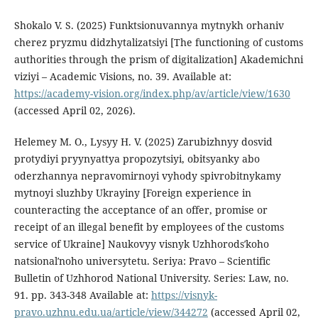
Shokalo V. S. (2025) Funktsionuvannya mytnykh orhaniv
cherez pryzmu didzhytalizatsiyi [The functioning of customs
authorities through the prism of digitalization] Akademichni
viziyi – Academic Visions, no. 39. Available at:
https://academy-vision.org/index.php/av/article/view/1630
(accessed April 02, 2026).
Helemey M. O., Lysyy H. V. (2025) Zarubizhnyy dosvid
protydiyi pryynyattya propozytsiyi, obitsyanky abo
oderzhannya nepravomirnoyi vyhody spivrobitnykamy
mytnoyi sluzhby Ukrayiny [Foreign experience in
counteracting the acceptance of an offer, promise or
receipt of an illegal benefit by employees of the customs
service of Ukraine] Naukovyy visnyk Uzhhorodsʹkoho
natsionalʹnoho universytetu. Seriya: Pravo – Scientific
Bulletin of Uzhhorod National University. Series: Law, no.
91. pp. 343-348 Available at:
https://visnyk-
pravo.uzhnu.edu.ua/article/view/344272
(accessed April 02,