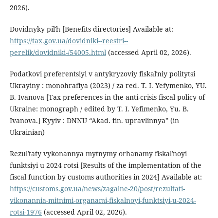
2026).
Dovidnyky pilʹh [Benefits directories] Available at:
https://tax.gov.ua/dovidniki--reestri--
perelik/dovidniki-/54005.html
(accessed April 02, 2026).
Podatkovi preferentsiyi v antykryzoviy fiskalʹniy politytsi
Ukrayiny : monohrafiya (2023) / za red. T. I. Yefymenko, YU.
B. Ivanova [Tax preferences in the anti-crisis fiscal policy of
Ukraine: monograph / edited by T. I. Yefimenko, Yu. B.
Ivanova.] Kyyiv : DNNU “Akad. fin. upravlinnya” (in
Ukrainian)
Rezulʹtaty vykonannya mytnymy orhanamy fiskalʹnoyi
funktsiyi u 2024 rotsi [Results of the implementation of the
fiscal function by customs authorities in 2024] Available at:
https://customs.gov.ua/news/zagalne-20/post/rezultati-
vikonannia-mitnimi-organami-fiskalnoyi-funktsiyi-u-2024-
rotsi-1976
(accessed April 02, 2026).