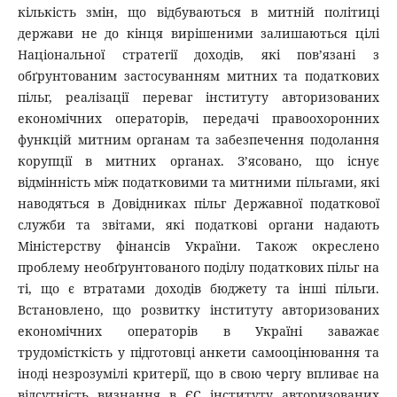
кількість змін, що відбуваються в митній політиці
держави не до кінця вирішеними залишаються цілі
Національної стратегії доходів, які пов’язані з
обґрунтованим застосуванням митних та податкових
пільг, реалізації переваг інституту авторизованих
економічних операторів, передачі правоохоронних
функцій митним органам та забезпечення подолання
корупції в митних органах. З’ясовано, що існує
відмінність між податковими та митними пільгами, які
наводяться в Довідниках пільг Державної податкової
служби та звітами, які податкові органи надають
Міністерству фінансів України. Також окреслено
проблему необґрунтованого поділу податкових пільг на
ті, що є втратами доходів бюджету та інші пільги.
Встановлено, що розвитку інституту авторизованих
економічних операторів в Україні заважає
трудомісткість у підготовці анкети самооцінювання та
іноді незрозумілі критерії, що в свою чергу впливає на
відсутність визнання в ЄС інституту авторизованих