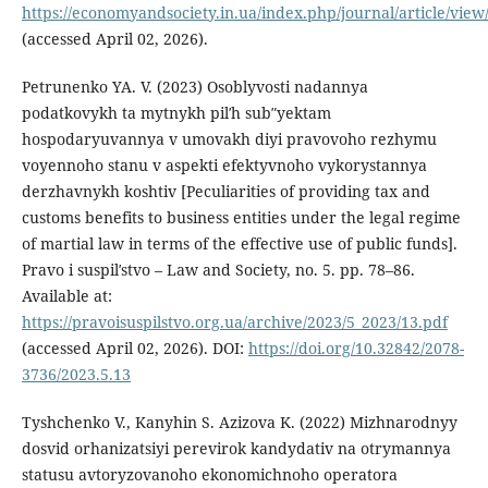
https://economyandsociety.in.ua/index.php/journal/article/view
(accessed April 02, 2026).
Petrunenko YA. V. (2023) Osoblyvosti nadannya
podatkovykh ta mytnykh pilʹh subʺyektam
hospodaryuvannya v umovakh diyi pravovoho rezhymu
voyennoho stanu v aspekti efektyvnoho vykorystannya
derzhavnykh koshtiv [Peculiarities of providing tax and
customs benefits to business entities under the legal regime
of martial law in terms of the effective use of public funds].
Pravo i suspilʹstvo – Law and Society, no. 5. pp. 78–86.
Available at:
https://pravoisuspilstvo.org.ua/archive/2023/5_2023/13.pdf
(accessed April 02, 2026). DOI:
https://doi.org/10.32842/2078-
3736/2023.5.13
Tyshchenko V., Kanyhin S. Azizova K. (2022) Mizhnarodnyy
dosvid orhanizatsiyi perevirok kandydativ na otrymannya
statusu avtoryzovanoho ekonomichnoho operatora