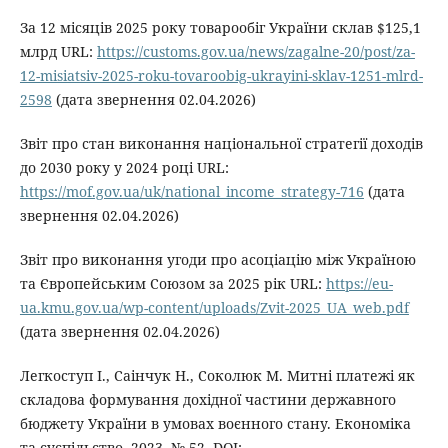
За 12 місяців 2025 року товарообіг України склав $125,1
млрд URL:
https://customs.gov.ua/news/zagalne-20/post/za-
12-misiatsiv-2025-roku-tovaroobig-ukrayini-sklav-1251-mlrd-
2598
(дата звернення 02.04.2026)
Звіт про стан виконання національної стратегії доходів
до 2030 року у 2024 році URL:
https://mof.gov.ua/uk/national_income_strategy-716
(дата
звернення 02.04.2026)
Звіт про виконання угоди про асоціацію між Україною
та Європейським Союзом за 2025 рік URL:
https://eu-
ua.kmu.gov.ua/wp-content/uploads/Zvit-2025_UA_web.pdf
(дата звернення 02.04.2026)
Легкоступ І., Саінчук Н., Соколюк М. Митні платежі як
складова формування дохідної частини державного
бюджету України в умовах воєнного стану. Економіка
та суспільство, 2023, № 52. DOI: