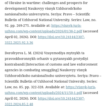
of Ukraine in wartime: challenges and prospects for
development] Naukovyy visnyk Uzhhorodsʹkoho
natsionalʹnoho universytetu. Seriya: Pravo – Scientific
Bulletin of Uzhhorod National University. Series: Law, no.
92. pp. 269-275. Available at:
https://visnyk-juris-
uzhnu.com/wp-content/uploads/2026/01/38-2.pdf
(accessed
April 02, 2026). DOI:
https://doi.org/10.24144/2307-
3322.2025.92.3.36
Dorofeyeva L. M. (2024) Vzayemodiya mytnykh ta
pravookhoronnykh orhaniv u pytannyakh protydiyi
kontrabandi [Interaction of customs and law enforcement
agencies in combating smuggling] Naukovyy visnyk
Uzhhorodsʹkoho natsionalʹnoho universytetu. Seriya: Pravo –
Scientific Bulletin of Uzhhorod National University. Series:
Law, no. 85. pp. 322-328. Available at:
https://visnyk-juris-
uzhnu.com/wp-content/uploads/2024/11/50-1.pdf
(accessed
April 02, 2026). DOI:
https://doi.org/10.24144/2307-
3322.2024.85.2.48