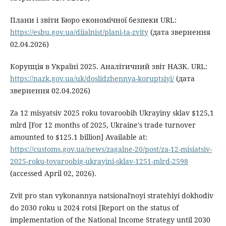
Плани і звіти Бюро економічної безпеки URL:
https://esbu.gov.ua/diialnist/plani-ta-zvity
(дата звернення
02.04.2026)
Корупція в Україні 2025. Аналітичний звіт НАЗК. URL:
https://nazk.gov.ua/uk/doslidzhennya-koruptsiyi/
(дата
звернення 02.04.2026)
Za 12 misyatsiv 2025 roku tovaroobih Ukrayiny sklav $125,1
mlrd [For 12 months of 2025, Ukraine's trade turnover
amounted to $125.1 billion] Available at:
https://customs.gov.ua/news/zagalne-20/post/za-12-misiatsiv-
2025-roku-tovaroobig-ukrayini-sklav-1251-mlrd-2598
(accessed April 02, 2026).
Zvit pro stan vykonannya natsionalʹnoyi stratehiyi dokhodiv
do 2030 roku u 2024 rotsi [Report on the status of
implementation of the National Income Strategy until 2030