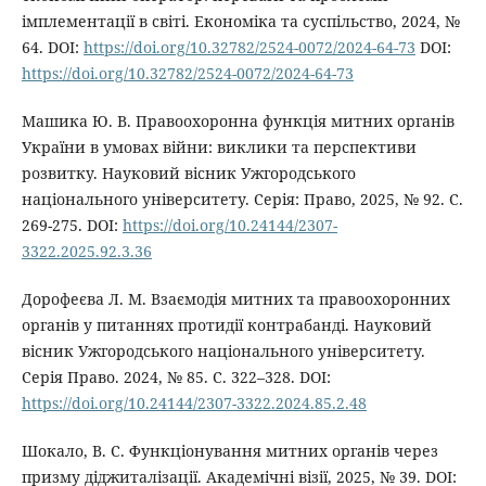
імплементації в світі. Економіка та суспільство, 2024, №
64. DOI:
https://doi.org/10.32782/2524-0072/2024-64-73
DOI:
https://doi.org/10.32782/2524-0072/2024-64-73
Машика Ю. В. Правоохоронна функція митних органів
України в умовах війни: виклики та перспективи
розвитку. Науковий вісник Ужгородського
національного університету. Серія: Право, 2025, № 92. С.
269-275. DOI:
https://doi.org/10.24144/2307-
3322.2025.92.3.36
Дорофеєва Л. М. Взаємодія митних та правоохоронних
органів у питаннях протидії контрабанді. Науковий
вісник Ужгородського національного університету.
Серія Право. 2024, № 85. С. 322–328. DOI:
https://doi.org/10.24144/2307-3322.2024.85.2.48
Шокало, В. С. Функціонування митних органів через
призму діджиталізації. Академічні візії, 2025, № 39. DOI: