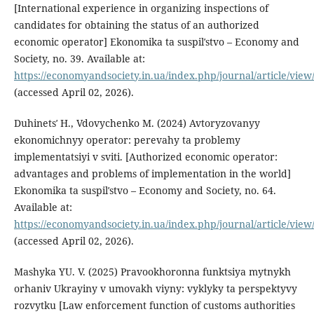
[International experience in organizing inspections of
candidates for obtaining the status of an authorized
economic operator] Ekonomika ta suspilʹstvo – Economy and
Society, no. 39. Available at:
https://economyandsociety.in.ua/index.php/journal/article/view
(accessed April 02, 2026).
Duhinetsʹ H., Vdovychenko M. (2024) Avtoryzovanyy
ekonomichnyy operator: perevahy ta problemy
implementatsiyi v sviti. [Authorized economic operator:
advantages and problems of implementation in the world]
Ekonomika ta suspilʹstvo – Economy and Society, no. 64.
Available at:
https://economyandsociety.in.ua/index.php/journal/article/view
(accessed April 02, 2026).
Mashyka YU. V. (2025) Pravookhoronna funktsiya mytnykh
orhaniv Ukrayiny v umovakh viyny: vyklyky ta perspektyvy
rozvytku [Law enforcement function of customs authorities