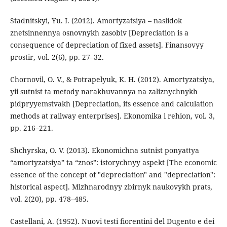
Stadnitskyi, Yu. I. (2012). Amortyzatsiya – naslidok
znetsinnennya osnovnykh zasobiv [Depreciation is a
consequence of depreciation of fixed assets]. Finansovyy
prostir, vol. 2(6), pp. 27–32.
Chornovil, O. V., & Potrapelyuk, K. H. (2012). Amortyzatsiya,
yii sutnist ta metody narakhuvannya na zaliznychnykh
pidpryyemstvakh [Depreciation, its essence and calculation
methods at railway enterprises]. Ekonomika i rehion, vol. 3,
pp. 216–221.
Shchyrska, O. V. (2013). Ekonomichna sutnist ponyattya
“amortyzatsiya” ta “znos”: istorychnyy aspekt [The economic
essence of the concept of "depreciation" and "depreciation":
historical aspect]. Mizhnarodnyy zbirnyk naukovykh prats,
vol. 2(20), pp. 478–485.
Castellani, A. (1952). Nuovi testi fiorentini del Dugento e dei