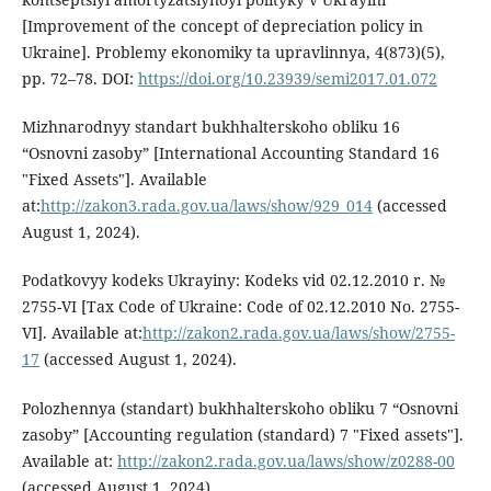
[Improvement of the concept of depreciation policy in
Ukraine]. Problemy ekonomiky ta upravlinnya, 4(873)(5),
pp. 72–78. DOI:
https://doi.org/10.23939/semi2017.01.072
Mizhnarodnyy standart bukhhalterskoho obliku 16
“Osnovni zasoby” [International Accounting Standard 16
"Fixed Assets"]. Available
at:
http://zakon3.rada.gov.ua/laws/show/929_014
(accessed
August 1, 2024).
Podatkovyy kodeks Ukrayiny: Kodeks vid 02.12.2010 r. №
2755-VI [Tax Code of Ukraine: Code of 02.12.2010 No. 2755-
VI]. Available at:
http://zakon2.rada.gov.ua/laws/show/2755-
17
(accessed August 1, 2024).
Polozhennya (standart) bukhhalterskoho obliku 7 “Osnovni
zasoby” [Accounting regulation (standard) 7 "Fixed assets"].
Available at:
http://zakon2.rada.gov.ua/laws/show/z0288-00
(accessed August 1, 2024).