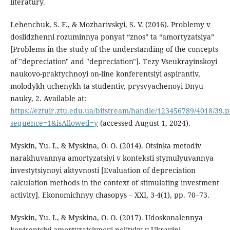
literatury.
Lehenchuk, S. F., & Mozharivskyi, S. V. (2016). Problemy v
doslidzhenni rozuminnya ponyat “znos” ta “amortyzatsiya”
[Problems in the study of the understanding of the concepts
of "depreciation" and "depreciation"]. Tezy Vseukrayinskoyi
naukovo-praktychnoyi on-line konferentsiyi aspirantiv,
molodykh uchenykh ta studentiv, prysvyachenoyi Dnyu
nauky, 2. Available at:
https://eztuir.ztu.edu.ua/bitstream/handle/123456789/4018/39.p
sequence=1&isAllowed=y
(accessed August 1, 2024).
Myskin, Yu. I., & Myskina, O. O. (2014). Otsinka metodiv
narakhuvannya amortyzatsiyi v konteksti stymulyuvannya
investytsiynoyi aktyvnosti [Evaluation of depreciation
calculation methods in the context of stimulating investment
activity]. Ekonomichnyy chasopys – XXI, 3-4(1), pp. 70–73.
Myskin, Yu. I., & Myskina, O. O. (2017). Udoskonalennya
kontseptsiyi amortyzatsiynoyi polityky v Ukrayini