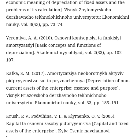
economic meaning of depreciation of fixed assets and the
problems of its calculation]. Visnyk Zhytomyrskoho
derzhavnoho tekhnolohichnoho universytetu: Ekonomichni
nauky, vol. 3(53), pp. 73–74.
Yeremiya, A. A. (2010). Osnovni kontseptsiyi ta funktsiyi
amortyzatsiyi [Basic concepts and functions of
depreciation]. Akademichnyy ohlyad, vol. 2(33), pp. 102–
107.
Kafka, S. M. (2017). Amortyzatsiya neoborotnykh aktyviv
pidpryyemstva: sut ta pryznachennya [Depreciation of non-
current assets of the enterprise: essence and purpose].
Visnyk Priazovskoho derzhavnoho tekhnichnoho
universytetu: Ekonomichni nauky, vol. 33, pp. 185–191.
Krush, P. V., Podvihina, V. I., & Klymenko, O. V. (2005).
Kapital ta osnovni zasoby pidpryyemstva [Capital and fixed
assets of the enterprise]. Kyiv: Tsentr navchalnoyi