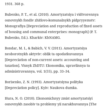
1931. 368 p.
Bubenko, P. T., et al. (2010). Amortyzatsiya i vidtvorennya
osnovnykh fondiv zhitlovo-komunalnykh pidpryyemstv:
Monografiya [Depreciation and reproduction of fixed assets
of housing and communal enterprises: monograph] (P. T.
Bubenko, Ed.). Kharkiv: KhNAMG.
Bondar, M. I., & Babich, V. V. (2011). Amortyzatsiya
neoborotnykh aktyviv: oblik ta opodatkuvannya
[Depreciation of non-current assets: accounting and
taxation]. Visnyk ZhDTU: Ekonomika, upravlinnya ta
administruvannya, vol. 1(55), pp. 33–34.
Borisenko, Z. N. (1993). Amortyzatsiyna polityka
[Depreciation policy]. Kyiv: Naukova dumka.
Hura, N. O. (2010). Ekonomichnyy zmist amortyzatsiyi
osnovnykh zasobiv ta problemy yii narakhuvannya [The