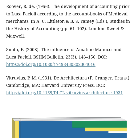
Roover, R. de. (1956). The development of accounting prior
to Luca Pacioli according to the account-books of Medieval
merchants. In A. C. Littleton & B. S. Yamey (Eds.), Studies in
the History of Accounting (pp. 61–102). London: Sweet &
Maxwell.
Smith, F. (2008). The influence of Amatino Manucci and
Luca Pacioli. BSHM Bulletin, 23(3), 143–156. DOI:
https://doi.org/10.1080/17498430802304016
Vitruvius, P. M. (1931). De Architectura (F. Granger, Trans.).
Cambridge, MA: Harvard University Press. DOI:
https://doi.org/10.4159/DLCL.vitruvius-architecture.1931