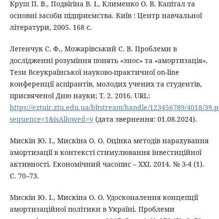
Круш П. В., Подвігіна В. І., Клименко О. В. Капітал та
основні засоби підприємства. Київ : Центр навчальної
літератури, 2005. 168 с.
Легенчук С. Ф., Можарівський С. В. Проблеми в
дослідженні розуміння понять «знос» та «амортизація».
Тези Всеукраїнської науково-практичної on-line
конференції аспірантів, молодих учених та студентів,
присвяченої Дню науки; Т. 2. 2016. URL:
https://eztuir.ztu.edu.ua/bitstream/handle/123456789/4018/39.p
sequence=1&isAllowed=y
(дата звернення: 01.08.2024).
Мискін Ю. І., Мискіна О. О. Оцінка методів нарахування
амортизації в контексті стимулювання інвестиційної
активності. Економічний часопис – ХХІ. 2014. № 3-4 (1).
С. 70–73.
Мискін Ю. І., Мискіна О. О. Удосконалення концепції
амортизаційної політики в Україні. Проблеми