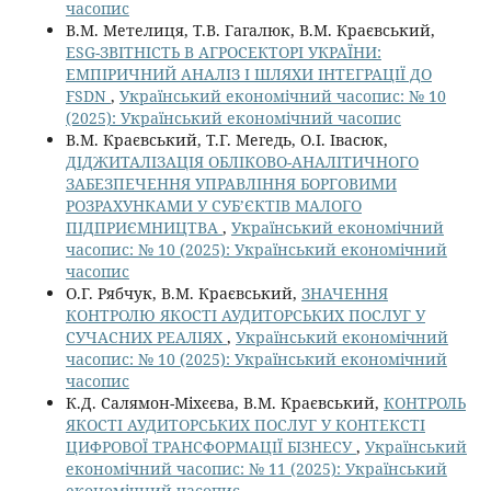
часопис
В.М. Метелиця, Т.В. Гагалюк, В.М. Краєвський,
ESG-ЗВІТНІСТЬ В АГРОСЕКТОРІ УКРАЇНИ:
ЕМПІРИЧНИЙ АНАЛІЗ І ШЛЯХИ ІНТЕГРАЦІЇ ДО
FSDN
,
Український економічний часопис: № 10
(2025): Український економічний часопис
В.М. Краєвський, Т.Г. Мегедь, О.І. Івасюк,
ДІДЖИТАЛІЗАЦІЯ ОБЛІКОВО-АНАЛІТИЧНОГО
ЗАБЕЗПЕЧЕННЯ УПРАВЛІННЯ БОРГОВИМИ
РОЗРАХУНКАМИ У СУБ’ЄКТІВ МАЛОГО
ПІДПРИЄМНИЦТВА
,
Український економічний
часопис: № 10 (2025): Український економічний
часопис
О.Г. Рябчук, В.М. Краєвський,
ЗНАЧЕННЯ
КОНТРОЛЮ ЯКОСТІ АУДИТОРСЬКИХ ПОСЛУГ У
СУЧАСНИХ РЕАЛІЯХ
,
Український економічний
часопис: № 10 (2025): Український економічний
часопис
К.Д. Салямон-Міхєєва, В.М. Краєвський,
КОНТРОЛЬ
ЯКОСТІ АУДИТОРСЬКИХ ПОСЛУГ У КОНТЕКСТІ
ЦИФРОВОЇ ТРАНСФОРМАЦІЇ БІЗНЕСУ
,
Український
економічний часопис: № 11 (2025): Український
економічний часопис