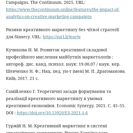
Campaigns. The Continuum. 2025. URL:
https://www.thecontinuum.online/features/the-impact-of-
analytics-on-creative-marketing-campaigns
Ризики креативного маркетингу без чіткої стратегії
для бізнесу. URL:
https://surl.li/jenrje
Кучинова Н. М. Розвиток креативної складової
професійного мислення майбутніх маркетологів :
автореф. дис. канд. психол. наук: 19.00.07 / наук. кер.
Шевченко Н. Ф.; Нац. пед. ун-т імені М. П. Драгоманова.
Київ, 2017. 21 с.
Самійленко Г. Теоретичні засади формування та
реалізації креативного маркетингу в умовах
креативної економіки. Economic Synergy. 2021. С. 45–55.
DOI :
https://doi.org/10.53920/ES-2021-1-6
Гуржій Н. М. Креативний маркетинг в системі
стратегічного маркетингу. Вісник Харківського