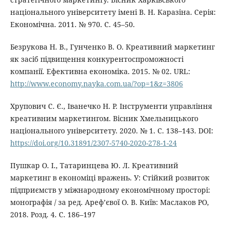
національного університету імені В. Н. Каразіна. Серія:
Економічна. 2011. № 970. С. 45–50.
Безрукова Н. В., Гунченко В. О. Креативний маркетинг
як засіб підвищення конкурентоспроможності
компанії. Ефективна економіка. 2015. № 02. URL:
http://www.economy.nayka.com.ua/?op=1&z=3806
Хрупович С. Є., Іванечко Н. Р. Інструменти управління
креативним маркетингом. Вісник Хмельницького
національного університету. 2020. № 1. С. 138–143. DOI:
https://doi.org/10.31891/2307-5740-2020-278-1-24
Пушкар О. І., Татаринцева Ю. Л. Креативний
маркетинг в економіці вражень. У: Стійкий розвиток
підприємств у міжнародному економічному просторі:
монографія / за ред. Ареф’євої О. В. Київ: Маслаков РО,
2018. Розд. 4. С. 186–197