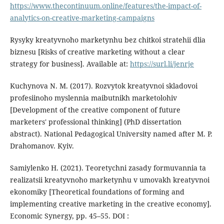
https://www.thecontinuum.online/features/the-impact-of-
analytics-on-creative-marketing-campaigns
Rysyky kreatyvnoho marketynhu bez chitkoi stratehii dlia
biznesu [Risks of creative marketing without a clear
strategy for business]. Available at:
https://surl.li/jenrje
Kuchynova N. M. (2017). Rozvytok kreatyvnoi skladovoi
profesiinoho myslennia maibutnikh marketolohiv
[Development of the creative component of future
marketers' professional thinking] (PhD dissertation
abstract). National Pedagogical University named after M. P.
Drahomanov. Kyiv.
Samiylenko H. (2021). Teoretychni zasady formuvannia ta
realizatsii kreatyvnoho marketynhu v umovakh kreatyvnoi
ekonomiky [Theoretical foundations of forming and
implementing creative marketing in the creative economy].
Economic Synergy, pp. 45–55. DOI :