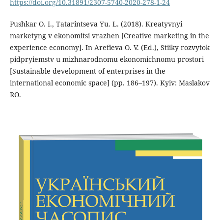
https://doi.org/10.31891/2307-5740-2020-278-1-24
Pushkar O. I., Tatarintseva Yu. L. (2018). Kreatyvnyi
marketyng v ekonomitsi vrazhen [Creative marketing in the
experience economy]. In Arefieva O. V. (Ed.), Stiiky rozvytok
pidpryiemstv u mizhnarodnomu ekonomichnomu prostori
[Sustainable development of enterprises in the
international economic space] (pp. 186–197). Kyiv: Maslakov
RO.