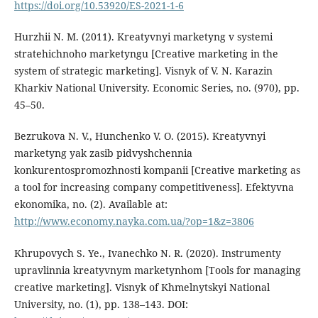
https://doi.org/10.53920/ES-2021-1-6
Hurzhii N. M. (2011). Kreatyvnyi marketyng v systemi
stratehichnoho marketyngu [Creative marketing in the
system of strategic marketing]. Visnyk of V. N. Karazin
Kharkiv National University. Economic Series, no. (970), pp.
45–50.
Bezrukova N. V., Hunchenko V. O. (2015). Kreatyvnyi
marketyng yak zasib pidvyshchennia
konkurentospromozhnosti kompanii [Creative marketing as
a tool for increasing company competitiveness]. Efektyvna
ekonomika, no. (2). Available at:
http://www.economy.nayka.com.ua/?op=1&z=3806
Khrupovych S. Ye., Ivanechko N. R. (2020). Instrumenty
upravlinnia kreatyvnym marketynhom [Tools for managing
creative marketing]. Visnyk of Khmelnytskyi National
University, no. (1), pp. 138–143. DOI: