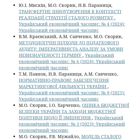
Ю.І. Мискін, М.О. Скорик, Н.В. Параниця,
ТРАНСФЕРТНЕ ЦІНОУТВОРЕННЯ В КОНТЕКСТІ
РЕАЛІЗАЦІЇ СТРАТЕГІЇ СТАЛОГО РОЗВИТКУ
,
Український економічний часопис: № 4 (2024):
Український економічний часопис
В.М. Краєвський, А.М. Савченко, М.О. Скорик,
МЕТОДОЛОГІЧНІ ПІДХОДИ ДО ПОДАТКОВОГО
АУДИТУ: ІМПЕРАТИВНІСТЬ АНАЛІЗУ ЗА УМОВИ
НЕВИЗНАЧЕНОСТІ ТЕРМІНУ
,
Український
економічний часопис: № 6 (2024): Український
економічний часопис
Т.М. Паянок, Н.В. Параниця, А.М. Савченко,
НОРМАТИВНО-ПРАВОВЕ ЗАБЕЗПЕЧЕННЯ
МАРКЕТИНГОВОЇ ДІЯЛЬНОСТІ УКРАЇНИ
,
Український економічний часопис: № 9 (2025):
Український економічний часопис
М.О. Скорик, І.О. Харченко,
ОЦІНКА БЮДЖЕТНОЇ
БЕЗПЕКИ УКРАЇНИ ТА ЗАХОДИ БЮДЖЕТНОЇ
ПОЛІТИКИ ЩОДО ЇЇ ЗМІЦНЕННЯ
,
Український
економічний часопис: № 3 (2023): Український
економічний часопис
М.О. Скорик, Р.В. Мужайло,
МОДЕЛЬ СТАЛОГО