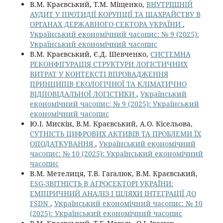
В.М. Краєвський, Т.М. Міщенко,
ВНУТРІШНІЙ
АУДИТ У ПРОТИДІЇ КОРУПЦІЇ ТА ШАХРАЙСТВУ В
ОРГАНАХ ДЕРЖАВНОГО СЕКТОРА УКРАЇНИ
,
Український економічний часопис: № 9 (2025):
Український економічний часопис
В.М. Краєвський, Є.Д. Шевченко,
СИСТЕМНА
РЕКОНФІГУРАЦІЯ СТРУКТУРИ ЛОГІСТИЧНИХ
ВИТРАТ У КОНТЕКСТІ ВПРОВАДЖЕННЯ
ПРИНЦИПІВ ЕКОЛОГІЧНОЇ ТА КЛІМАТИЧНО
ВІДПОВІДАЛЬНОЇ ЛОГІСТИКИ
,
Український
економічний часопис: № 9 (2025): Український
економічний часопис
Ю.І. Мискін, В.М. Краєвський, А.О. Кісельова,
СУТНІСТЬ ЦИФРОВИХ АКТИВІВ ТА ПРОБЛЕМИ ЇХ
ОПОДАТКУВАННЯ
,
Український економічний
часопис: № 10 (2025): Український економічний
часопис
В.М. Метелиця, Т.В. Гагалюк, В.М. Краєвський,
ESG-ЗВІТНІСТЬ В АГРОСЕКТОРІ УКРАЇНИ:
ЕМПІРИЧНИЙ АНАЛІЗ І ШЛЯХИ ІНТЕГРАЦІЇ ДО
FSDN
,
Український економічний часопис: № 10
(2025): Український економічний часопис