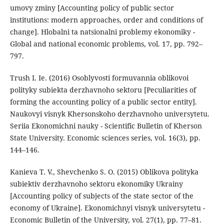
umovy zminy [Accounting policy of public sector
institutions: modern approaches, order and conditions of
change]. Hlobalni ta natsionalni problemy ekonomiky -
Global and national economic problems, vol. 17, pp. 792–
797.
Trush I. Ie. (2016) Osoblyvosti formuvannia oblikovoi
polityky subiekta derzhavnoho sektoru [Peculiarities of
forming the accounting policy of a public sector entity].
Naukovyi visnyk Khersonskoho derzhavnoho universytetu.
Seriia Ekonomichni nauky - Scientific Bulletin of Kherson
State University. Economic sciences series, vol. 16(3), pp.
144–146.
Kanieva T. V., Shevchenko S. O. (2015) Oblikova polityka
subiektiv derzhavnoho sektoru ekonomiky Ukrainy
[Accounting policy of subjects of the state sector of the
economy of Ukraine]. Ekonomichnyi visnyk universytetu -
Economic Bulletin of the University, vol. 27(1), pp. 77–81.