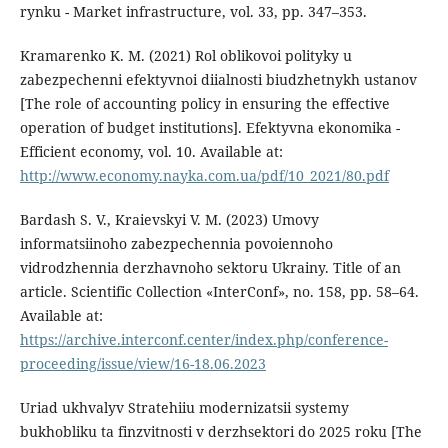
rynku - Market infrastructure, vol. 33, pp. 347–353.
Kramarenko K. M. (2021) Rol oblikovoi polityky u
zabezpechenni efektyvnoi diialnosti biudzhetnykh ustanov
[The role of accounting policy in ensuring the effective
operation of budget institutions]. Efektyvna ekonomika -
Efficient economy, vol. 10. Available at:
http://www.economy.nayka.com.ua/pdf/10_2021/80.pdf
Bardash S. V., Kraievskyi V. M. (2023) Umovy
informatsiinoho zabezpechennia povoiennoho
vidrodzhennia derzhavnoho sektoru Ukrainy. Title of an
article. Scientific Collection «InterConf», no. 158, pp. 58–64.
Available at:
https://archive.interconf.center/index.php/conference-
proceeding/issue/view/16-18.06.2023
Uriad ukhvalyv Stratehiiu modernizatsii systemy
bukhobliku ta finzvitnosti v derzhsektori do 2025 roku [The