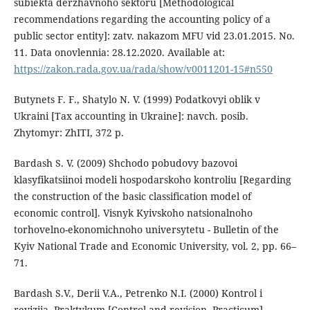
subiekta derzhavnoho sektoru [Methodological
recommendations regarding the accounting policy of a
public sector entity]: zatv. nakazom MFU vid 23.01.2015. No.
11. Data onovlennia: 28.12.2020. Available at:
https://zakon.rada.gov.ua/rada/show/v0011201-15#n550
Butynets F. F., Shatylo N. V. (1999) Podatkovyi oblik v
Ukraini [Tax accounting in Ukraine]: navch. posib.
Zhytomyr: ZhITI, 372 p.
Bardash S. V. (2009) Shchodo pobudovy bazovoi
klasyfikatsiinoi modeli hospodarskoho kontroliu [Regarding
the construction of the basic classification model of
economic control]. Visnyk Kyivskoho natsionalnoho
torhovelno-ekonomichnoho universytetu - Bulletin of the
Kyiv National Trade and Economic University, vol. 2, pp. 66–
71.
Bardash S.V., Derii V.A., Petrenko N.I. (2000) Kontrol i
reviziia. Praktykum [Control and revision. Practicum].