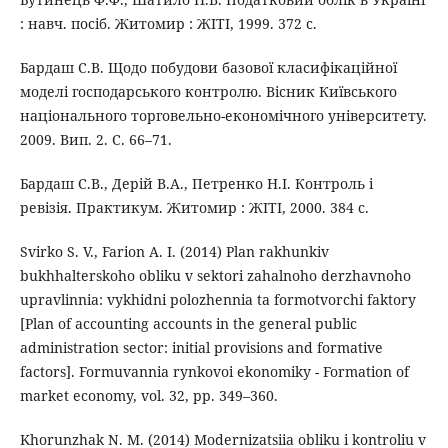
: навч. посіб. Житомир : ЖІТІ, 1999. 372 с.
Бардаш С.В. Щодо побудови базової класифікаційної
моделі господарського контролю. Вісник Київського
національного торговельно-економічного університету.
2009. Вип. 2. С. 66–71.
Бардаш С.В., Дерій В.А., Петренко Н.І. Контроль і
ревізія. Практикум. Житомир : ЖІТІ, 2000. 384 с.
Svirko S. V., Farion A. I. (2014) Plan rakhunkiv
bukhhalterskoho obliku v sektori zahalnoho derzhavnoho
upravlinnia: vykhidni polozhennia ta formotvorchi faktory
[Plan of accounting accounts in the general public
administration sector: initial provisions and formative
factors]. Formuvannia rynkovoi ekonomiky - Formation of
market economy, vol. 32, pp. 349–360.
Khorunzhak N. M. (2014) Modernizatsiia obliku i kontroliu v