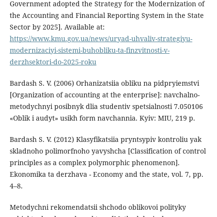
Government adopted the Strategy for the Modernization of
the Accounting and Financial Reporting System in the State
Sector by 2025]. Available at:
https://www.kmu.gov.ua/news/uryad-uhvaliv-strategiyu-
modernizaciyi-sistemi-buhobliku-ta-finzvitnosti-v-
derzhsektori-do-2025-roku
Bardash S. V. (2006) Orhanizatsiia obliku na pidpryiemstvi
[Organization of accounting at the enterprise]: navchalno-
metodychnyi posibnyk dlia studentiv spetsialnosti 7.050106
«Oblik i audyt» usikh form navchannia. Kyiv: MIU, 219 p.
Bardash S. V. (2012) Klasyfikatsiia pryntsypiv kontroliu yak
skladnoho polimorfnoho yavyshcha [Classification of control
principles as a complex polymorphic phenomenon].
Ekonomika ta derzhava - Economy and the state, vol. 7, pp.
4–8.
Metodychni rekomendatsii shchodo oblikovoi polityky