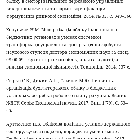
обліку в секторі загального державного управління:
вихідні положення та формотворчі фактори.
Формування ринкової економіки. 2014. № 32. С. 349–360.
Хорунжак Н.М. Модернізація обліку і контролю в
бюджетних установах в умовах системної
трансформації управління: дисертація на здобуття
наукового ступеня доктора економічних наук за спец.
08.00.09 – бухгалтерський облік, аналіз і аудит (за
видами економічної діяльності). Тернопіль. 2014. 537 с.
Свірко С.В., Дикий А.П., Самчик М.Ю. Первинна
організація бухгалтерського обліку в бюджетних
установах: розробка робочого плану рахунків. Вісник
ЖДТУ. Серія: Економічні науки. 2017. Вип. 1(79). С. 53–
65.
Артеменко Н.В. Облікова політика установ державного
сектору: сучасні підходи, порядок та умови зміни.
Глобальні та національні проблеми економіки. 2017.