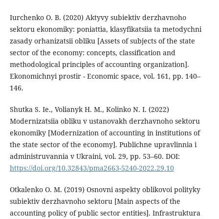
Iurchenko O. B. (2020) Aktyvy subiektiv derzhavnoho
sektoru ekonomiky: poniattia, klasyfikatsiia ta metodychni
zasady orhanizatsii obliku [Assets of subjects of the state
sector of the economy: concepts, classification and
methodological principles of accounting organization].
Ekonomichnyi prostir - Economic space, vol. 161, pp. 140–
146.
Shutka S. Ie., Volianyk H. M., Kolinko N. I. (2022)
Modernizatsiia obliku v ustanovakh derzhavnoho sektoru
ekonomiky [Modernization of accounting in institutions of
the state sector of the economy]. Publichne upravlinnia i
administruvannia v Ukraini, vol. 29, pp. 53–60. DOI:
https://doi.org/10.32843/pma2663-5240-2022.29.10
Otkalenko O. M. (2019) Osnovni aspekty oblikovoi polityky
subiektiv derzhavnoho sektoru [Main aspects of the
accounting policy of public sector entities]. Infrastruktura