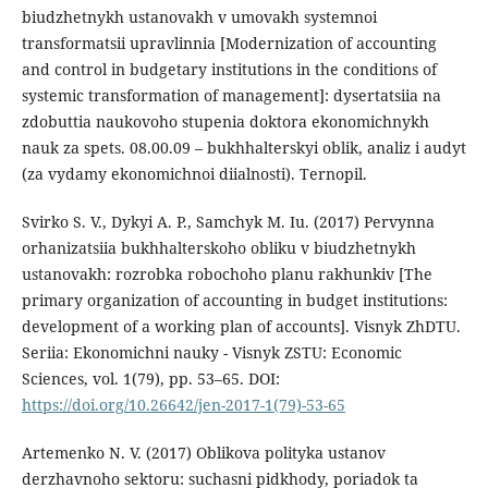
biudzhetnykh ustanovakh v umovakh systemnoi
transformatsii upravlinnia [Modernization of accounting
and control in budgetary institutions in the conditions of
systemic transformation of management]: dysertatsiia na
zdobuttia naukovoho stupenia doktora ekonomichnykh
nauk za spets. 08.00.09 – bukhhalterskyi oblik, analiz i audyt
(za vydamy ekonomichnoi diialnosti). Ternopil.
Svirko S. V., Dykyi A. P., Samchyk M. Iu. (2017) Pervynna
orhanizatsiia bukhhalterskoho obliku v biudzhetnykh
ustanovakh: rozrobka robochoho planu rakhunkiv [The
primary organization of accounting in budget institutions:
development of a working plan of accounts]. Visnyk ZhDTU.
Seriia: Ekonomichni nauky - Visnyk ZSTU: Economic
Sciences, vol. 1(79), pp. 53–65. DOI:
https://doi.org/10.26642/jen-2017-1(79)-53-65
Artemenko N. V. (2017) Oblikova polityka ustanov
derzhavnoho sektoru: suchasni pidkhody, poriadok ta