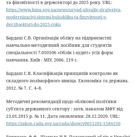
та фінзвітності в держсекторі до 2025 року. URL:
https://www.kmu.gov.ua/news/uryad-uhvaliv-strategiyu-
modernizaciyi-sistemi-buhobliku-ta-finzvitnosti-v-
derzhsektori-do-2025-roku
Бардаш С.В. Організація обліку на підприємстві:
навчально-методичний посібник для студентів
спеціальності 7.050106 «Облік і аудит» усіх форм
навчання. Київ : МІУ, 2006. 219 с.
Бардаш С.В. Класифікація принципів контролю як
складного поліморфного явища. Економіка та держава.
2012. № 7. С. 4–8.
Методичні рекомендації щодо облікової політики
суб'єкта державного сектору : затв. наказом МФУ від
23.01.2015 р. № 11. Дата оновлення: 28.12.2020. URL:
https://zakon.rada.gov.ua/rada/show/v0011201-15#n550
Бутинець Ф.Ф., Шатило Н.В. Податковий облік в Україні