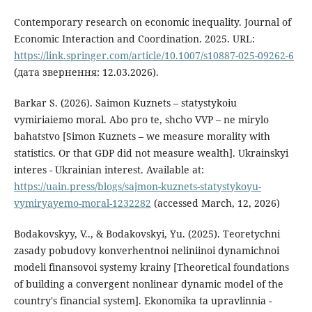
Contemporary research on economic inequality. Journal of
Economic Interaction and Coordination. 2025. URL:
https://link.springer.com/article/10.1007/s10887-025-09262-6
(дата звернення: 12.03.2026).
Barkar S. (2026). Saimon Kuznets – statystykoiu
vymiriaiemo moral. Abo pro te, shcho VVP – ne mirylo
bahatstvo [Simon Kuznets – we measure morality with
statistics. Or that GDP did not measure wealth]. Ukrainskyi
interes - Ukrainian interest. Available at:
https://uain.press/blogs/sajmon-kuznets-statystykoyu-
vymiryayemo-moral-1232282
(accessed March, 12, 2026)
Bodakovskyy, V.., & Bodakovskyi, Yu. (2025). Teoretychni
zasady pobudovy konverhentnoi neliniinoi dynamichnoi
modeli finansovoi systemy krainy [Theoretical foundations
of building a convergent nonlinear dynamic model of the
country's financial system]. Ekonomika ta upravlinnia -