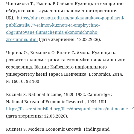
Чистякова Т., Ріжняк Р. Саймон Кузнець та емпірично
обґрунтоване тлумачення економічного зростання.
URL:
https://phm.cuspu.edu.ua/nauka/naukovo-populiarni-
publikatsii/877-saimon-kuznets-ta-empirychno-
obgruntovane-tlumachennia-ekonomichnoho-
zrostannia.html
(дата звернення: 12.03.2026).
Черняк О., Комашко О. Вплив Саймона Кузнеця на
розвиток економетрики та економіки навколишнього
середовища. Вісник Київського національного
університету імені Тараса Шевченка. Economics. 2014.
№ 160. С. 98-100
Kuznets S. National Income, 1929–1932. Cambridge :
National Bureau of Economic Research, 1934. URL:
https://fraser.stlouisfed.org/files/docs/publications/natincome
(дата звернення: 12.03.2026).
Kuznets S. Modern Economic Growth: Findings and