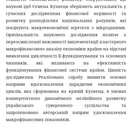
наукові ідеї Семена Кузнеця зберігають актуальність у
сучасних дослідженнях фінансової нерівності та
розвитку розподільчих національних рахунків, які
поєднують макроекономічні агрегати з мікроданими.
Оригінальність наукового дослідження полягає а
переосмисленні важливості імплементації кластерного
макрофінансового аналізу економіки країни на підставі
виявлення циклічності її функціонування та основних
чинників, які впливають на ефективність
функціонування фінансової системи країни. Цінність
дослідження. Реалізовано спробу виявити основні
напрями вдосконалення парадигми економічних
циклів, яка сформована на кривій Кузнеця, в умовах
конвергентного динамічного нелінійного розвитку
українського суверенного суспільства та
запропоновано авторський напрям удосконалення
макрофінансових показників.