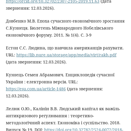
https://orcid.org/10.32702/2307-2105-2019.11.63
(дата
звернення: 12.03.2026).
Довбенко М.В. Епоха сучасного економічного зростання
С.Кузнеця. Бюлетень Міжнародного Нобелівського
економічного форуму. 2011. № 1(4). С. 3-9
Естон С.С. Людина, що навчила американців рахувати.
URL:
https://lib.nure.ua/storage/app/media/virt/rakh.pdf
(дата звернення: 12.03.2026).
Кузнець Семен Абрамович. Енциклопедія сучасної
України : електронна версія. URL:
https://esu.com.ua/article-1486
(дата звернення:
12.03.2026).
Лелюк О.Ю., Калінін В.В. Людський капітал як важіль
антикризового регулювання : теоретико-
методологічний аспект. Економіка і суспільство. 2018.
Випуск № 19. DOI:
https://doi.org/10.32782/2524-0072/2018-