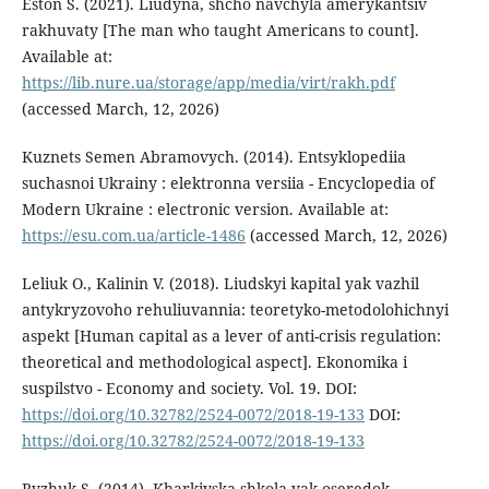
Eston S. (2021). Liudyna, shcho navchyla amerykantsiv
rakhuvaty [The man who taught Americans to count].
Available at:
https://lib.nure.ua/storage/app/media/virt/rakh.pdf
(accessed March, 12, 2026)
Kuznets Semen Abramovych. (2014). Entsyklopediia
suchasnoi Ukrainy : elektronna versiia - Encyclopedia of
Modern Ukraine : electronic version. Available at:
https://esu.com.ua/article-1486
(accessed March, 12, 2026)
Leliuk O., Kalinin V. (2018). Liudskyi kapital yak vazhil
antykryzovoho rehuliuvannia: teoretyko-metodolohichnyi
aspekt [Human capital as a lever of anti-crisis regulation:
theoretical and methodological aspect]. Ekonomika i
suspilstvo - Economy and society. Vol. 19. DOI:
https://doi.org/10.32782/2524-0072/2018-19-133
DOI:
https://doi.org/10.32782/2524-0072/2018-19-133
Ryzhuk S. (2014). Kharkivska shkola yak oseredok