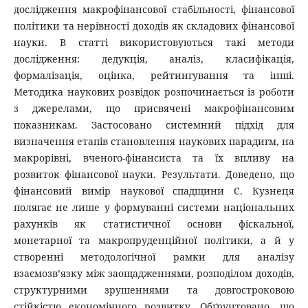
дослідження макрофінансової стабільності, фінансової
політики та нерівності доходів як складових фінансової
науки. В статті використовуються такі методи
дослідження: дедукція, аналіз, класифікація,
формалізація, оцінка, рейтингування та інші.
Методика наукових розвідок розпочинається із роботи
з джерелами, що присвячені макрофінансовим
показникам. Застосовано системний підхід для
визначення етапів становлення наукових парадигм, на
макрорівні, вченого-фінансиста та їх впливу на
розвиток фінансової науки. Результати. Доведено, що
фінансовий вимір наукової спадщини С. Кузнеця
полягає не лише у формуванні системи національних
рахунків як статистичної основи фіскальної,
монетарної та макропруденційної політики, а й у
створенні методологічної рамки для аналізу
взаємозв’язку між заощадженнями, розподілом доходів,
структурними зрушеннями та довгостроковою
стійкістю економічного розвитку. Обґрунтовано, що