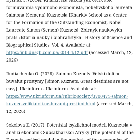
formuvannia vydatnoho ekonomista, nobelivskoho laureata
Saimona (Semena) Kuznetsia [Kharkiv School as a Center
for the Formation of the Outstanding Economist, Nobel
Laureate Simon (Semen) Kuznets]. Zbirnyk naukovykh
prats «Istoriia nauky i biohrafistyka - History of Science and
Biographical Studies. Vol. 4. Available at:
https://inb.dnsgb.com.ua/2014-4/12.pdf
(accessed March, 12,
2026)
Rudiachenko O. (2026). Saimon Kuznets. Velyki doli ne
buvaiut prostymy [Simon Kuznets. Great destinies are not
easy]. Ukrinform - Ukrinform. Available at:
https://www.ukrinform.ua/rubric-society/3700471-sajmon-
kuznec-veliki-doli-ne-buvaut-prostimi.html
(accessed March,
12, 2026)
Sokolova Z. (2017). Potentsial tsyklichnoi modeli Kuznetsia v
analizi ekonomik Subsakharskoi Afryky [The potential of the
Kuznets cyclical model in the analysis of the economies of