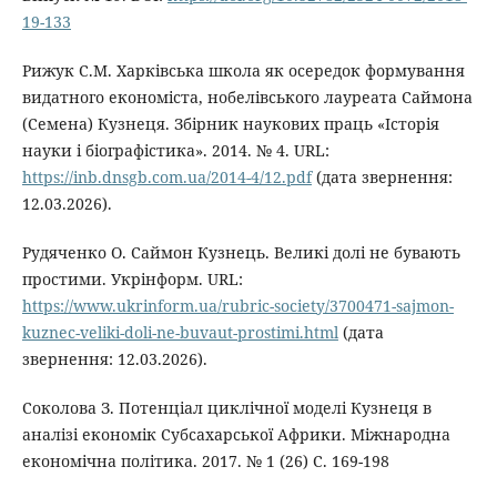
19-133
Рижук С.М. Харківська школа як осередок формування
видатного економіста, нобелівського лауреата Саймона
(Семена) Кузнеця. Збірник наукових праць «Історія
науки і біографістика». 2014. № 4. URL:
https://inb.dnsgb.com.ua/2014-4/12.pdf
(дата звернення:
12.03.2026).
Рудяченко О. Саймон Кузнець. Великі долі не бувають
простими. Укрінформ. URL:
https://www.ukrinform.ua/rubric-society/3700471-sajmon-
kuznec-veliki-doli-ne-buvaut-prostimi.html
(дата
звернення: 12.03.2026).
Соколова З. Потенціал циклічної моделі Кузнеця в
аналізі економік Субсахарської Африки. Міжнародна
економічна політика. 2017. № 1 (26) С. 169-198