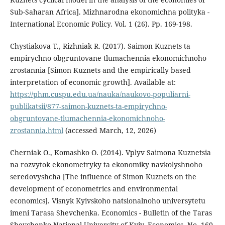
Sub-Saharan Africa]. Mizhnarodna ekonomichna polityka -
International Economic Policy. Vol. 1 (26). Pp. 169-198.
Chystiakova T., Rizhniak R. (2017). Saimon Kuznets ta
empirychno obgruntovane tlumachennia ekonomichnoho
zrostannia [Simon Kuznets and the empirically based
interpretation of economic growth]. Available at:
https://phm.cuspu.edu.ua/nauka/naukovo-populiarni-
publikatsii/877-saimon-kuznets-ta-empirychno-
obgruntovane-tlumachennia-ekonomichnoho-
zrostannia.html
(accessed March, 12, 2026)
Cherniak O., Komashko O. (2014). Vplyv Saimona Kuznetsia
na rozvytok ekonometryky ta ekonomiky navkolyshnoho
seredovyshcha [The influence of Simon Kuznets on the
development of econometrics and environmental
economics]. Visnyk Kyivskoho natsionalnoho universytetu
imeni Tarasa Shevchenka. Economics - Bulletin of the Taras
Shevchenko National University of Kyiv. Economics. No. 160.