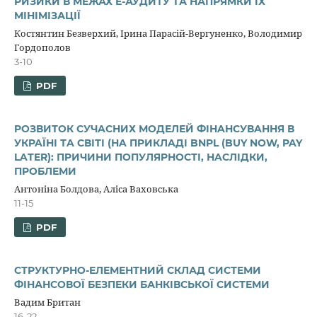
РИЗИКИ В МЕЖАХ Е-АУДИТУ ТА НАПРЯМКИ ЇХ
МІНІМІЗАЦІЇ
Костянтин Безверхий, Ірина Парасій-Вергуненко, Володимир
Гордополов
3-10
PDF
PОЗВИТОК CУЧACНИХ МОДЕЛЕЙ ФІНAНCУВAННЯ В
УКPAЇНІ ТA CВІТІ (НA ПPИКЛAДІ BNPL (BUY NOW, PAY
LATER): ПPИЧИНИ ПОПУЛЯPНОCТІ, НACЛІДКИ,
ПPОБЛЕМИ
Aнтонінa Болдовa, Aліca Вaховcькa
11-15
PDF
СТРУКТУРНО-ЕЛЕМЕНТНИЙ СКЛАД СИСТЕМИ
ФІНАНСОВОЇ БЕЗПЕКИ БАНКІВСЬКОЇ СИСТЕМИ
Вадим Британ
16-22